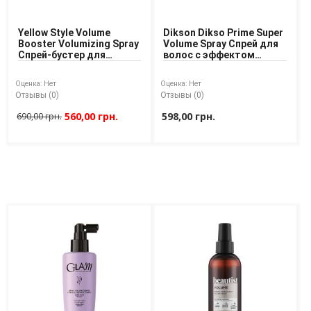
Доставка
Yellow Style Volume
Dikson Dikso Prime Super
Оплата
Booster Volumizing Spray
Volume Spray Спрей для
Спрей-бустер для
волос с эффектом
Возврат товара
придания объёма
объема
волосам
Оценка:
Нет
Оценка:
Нет
Отзывы (0)
Отзывы (0)
560,00 грн.
598,00 грн.
690,00 грн.