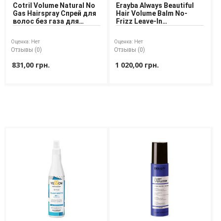
Средства для депиляции
Cotril Volume Natural No
Erayba Always Beautiful
Gas Hairspray Спрей для
Hair Volume Balm No-
Туалетная вода для тела
волос без газа для
Frizz Leave-In
Уход для ног
создания объёма
Несмываемый бальзам
Уход для рук
для объема волос
Оценка:
Нет
Оценка:
Нет
Отзывы (0)
Отзывы (0)
Мужчинам
831,00 грн.
1 020,00 грн.
Для бороды и усов
Наборы косметики для мужчин
Средства для бритья
Уход для лица
Уход для тела
Уход за мужскими волосами
Бренды
О Магазине
Каталог
Контакты
Отзывы