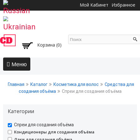
Перейти к
Мой Кабинет
Избранное
основному
содержанию
Корзина (0)
Главная
Главная
Каталог
Косметика для волос
Средства для
АКЦИИ
создания объёма
Спреи для создания объёма
Волосы
Категории
Бальзамы и кондиционеры
Безсульфатный уход
undefined
Спреи для создания объёма
Воски, пасты, глина, помады для волос
undefined
Кондиционеры для создания объёма
Гели для волос
undefined
Лаки для создания объёма