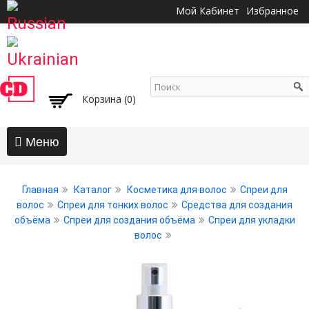
Перейти к
Мой Кабинет
Избранное
основному
содержанию
Корзина (0)
Главная
Главная
Каталог
Косметика для волос
Спреи для
АКЦИИ
волос
Спреи для тонких волос
Средства для создания
объёма
Спреи для создания объёма
Спреи для укладки
Волосы
волос
Бальзамы и кондиционеры
Безсульфатный уход
Воски, пасты, глина, помады для волос
Гели для волос