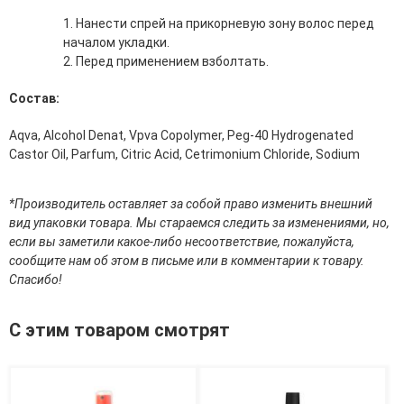
эссенции для лица
Нанести спрей на прикорневую зону волос перед
Уход для губ
началом укладки.
Уход для кожи вокруг глаз
Перед применением взболтать.
Флюиды для лица
Состав:
Для Тела
Aqva, Alcohol Denat, Vpva Copolymer, Peg-40 Hydrogenated
Автозагар для тела
Castor Oil, Parfum, Citric Acid, Cetrimonium Chloride, Sodium
Антицеллюлитные средства
Бальзамы и гели для тела
Гели для душа
*Производитель оставляет за собой право изменить внешний
Дезодоранты для тела
вид упаковки товара. Мы стараемся следить за изменениями, но,
Защита от солнца для тела
если вы заметили какое-либо несоответствие, пожалуйста,
Кремы для тела
сообщите нам об этом в письме или в комментарии к товару.
Лосьоны, сыворотки и эликсиры для тела
Спасибо!
Масла для тела
Молочко для тела
С этим товаром смотрят
Мыло
Наборы по уходу за телом
Пены для ванны
Скрабы и пилинги для тела