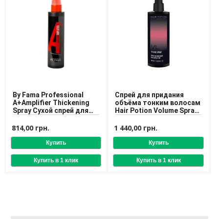
Средства для депиляции
Туалетная вода для тела
Уход для ног
Уход для рук
Мужчинам
Для бороды и усов
Наборы косметики для мужчин
By Fama Professional
Спрей для придания
Средства для бритья
А+Amplifier Thickening
объёма тонким волосам
Уход для лица
Spray Сухой спрей для
Hair Potion Volume Spray
Уход для тела
объема тонких волос
100 ml
Уход за мужскими волосами
814,00 грн.
1 440,00 грн.
Бренды
О Магазине
Каталог
Контакты
Отзывы