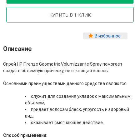
Фитопластика волос
Для Лица
Автозагар для лица
Ампулы для лица
В избранное
Бальзамы для лица
Гели для лица
Описание
Защита от солнца для лица
Карбокситерапия
Спрей HP Firenze Geometrix Volumizzante Spray помогает
Кремы для лица
создать объемную прическу, не отягощая волосы.
Лосьоны, тоники и мисты для лица
Маски для лица
Основными преимуществами данного средства являются:
Масла для лица
Мицеллярная вода
служит для создания укладок с максимальным
Молочко и сливки для лица
объемом;
Наборы для ухода за лицом
придает волосам блеск, упругость и здоровый
Пенки и муссы для лица
вид;
Скрабы, пилинги и гоммажи для лица
оказывает смягчающее действие.
Спреи для лица
Средства для умывания
Способ применения:
Сыворотки, эликсиры, эмульсии, концентраты и