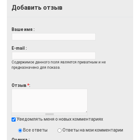
Добавить отзыв
Доставка
Оплата
Возврат товара
Ваше имя
E-mail
Содержимое данного поля является приватным и не
предназначено для показа.
Отзыв
*
Уведомлять меня о новых комментариях
Все ответы
Ответы на мои комментарии
Оценка