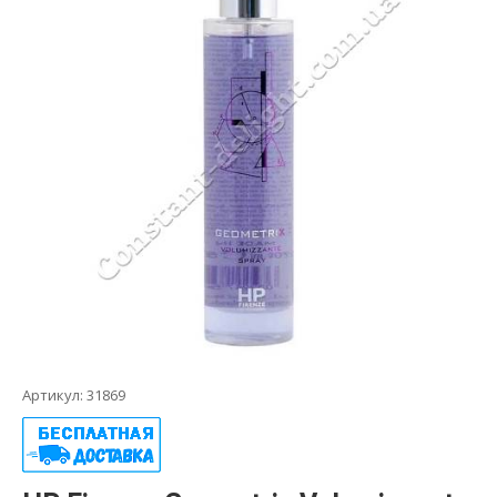
Гидро-бустеры
Декапаж (смывка цвета)
Жидкие кристаллы, флюиды, праймеры
Красители для волос
Краски для бровей и ресниц
Кремы для волос
Лаки для волос
Ламинирование волос
Лосьоны для волос
Маски для волос
Масла для волос
Муссы и пенки
Наборы для волос
Окислители и активаторы
Осветляющие средства
Расчески для волос
Скрабы и пилинги для кожи головы
Артикул:
31869
Спреи для волос
Средства для восстановления волос
Средства для завивки
Средства для защиты кожи при окрашивании
Средства для создания объёма