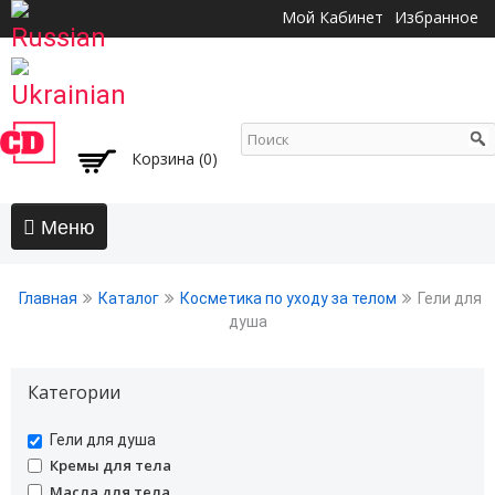
Перейти к
Мой Кабинет
Избранное
основному
содержанию
Корзина (0)
Главная
Главная
Каталог
Косметика по уходу за телом
Гели для
АКЦИИ
душа
Волосы
Категории
Бальзамы и кондиционеры
Безсульфатный уход
undefined
Гели для душа
Воски, пасты, глина, помады для волос
undefined
Кремы для тела
Гели для волос
undefined
Масла для тела