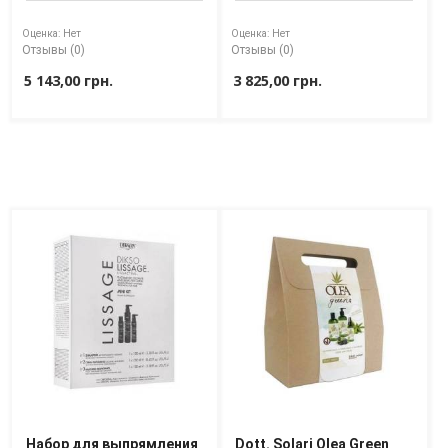
Sim Sensitive SensiDo Sim
Yellow Home Kit
Plex Bonder Set
(shmp300ml + conc300ml
Оценка:
Нет
Оценка:
Нет
50/250/250 ml
+ cr200ml + crystals50ml)
Отзывы (0)
Отзывы (0)
5 143,00 грн.
3 825,00 грн.
Набор для выпрямления
Dott. Solari Olea Green