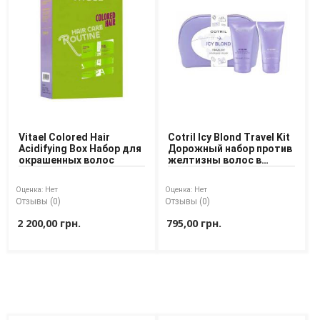
Средства для депиляции
Туалетная вода для тела
Уход для ног
Уход для рук
Мужчинам
Для бороды и усов
Наборы косметики для мужчин
Vitael Colored Hair
Cotril Icy Blond Travel Kit
Средства для бритья
Acidifying Box Набор для
Дорожный набор против
Уход для лица
окрашенных волос
желтизны волос в
Уход для тела
косметичке
Уход за мужскими волосами
Оценка:
Нет
Оценка:
Нет
Отзывы (0)
Отзывы (0)
Бренды
2 200,00 грн.
795,00 грн.
О Магазине
Каталог
Контакты
Отзывы