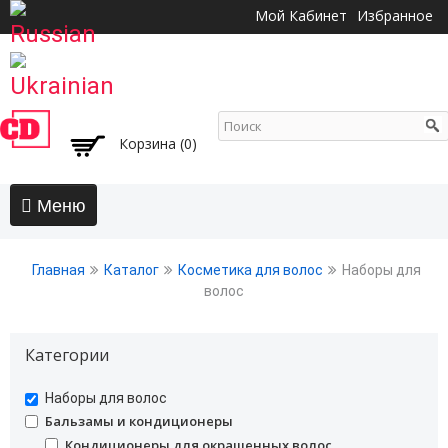
Перейти к
Мой Кабинет
Избранное
основному
содержанию
Корзина (0)
Главная
Главная
Каталог
Косметика для волос
Наборы для
АКЦИИ
волос
Волосы
Категории
Бальзамы и кондиционеры
Безсульфатный уход
undefined
Наборы для волос
Воски, пасты, глина, помады для волос
undefined
Бальзамы и кондиционеры
Гели для волос
undefined
Кондиционеры для окрашенных волос