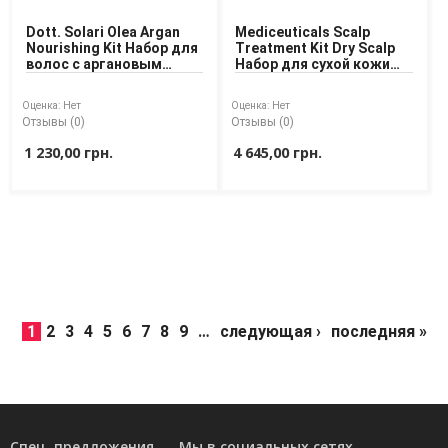
Dott. Solari Olea Argan
Mediceuticals Scalp
Nourishing Kit Набор для
Treatment Kit Dry Scalp
волос с аргановым
Набор для сухой кожи
маслом
головы
Оценка:
Нет
Оценка:
Нет
Отзывы (0)
Отзывы (0)
1 230,00 грн.
4 645,00 грн.
1
2
3
4
5
6
7
8
9
…
следующая ›
последняя »
Спец. предложения
Мы в социальных сетях