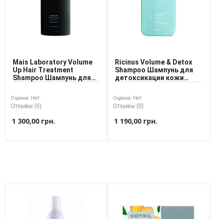
Средства для депиляции
Туалетная вода для тела
Уход для ног
Уход для рук
Мужчинам
Mais Laboratory Volume
Ricinus Volume & Detox
Up Hair Treatment
Shampoo Шампунь для
Для бороды и усов
Shampoo Шампунь для
детоксикации кожи
Наборы косметики для мужчин
объема волос
головы и объема
Средства для бритья
Оценка:
Нет
Оценка:
Нет
Уход для лица
Отзывы (0)
Отзывы (0)
Уход для тела
1 300,00 грн.
1 190,00 грн.
Уход за мужскими волосами
Бренды
О Магазине
Каталог
Контакты
Отзывы