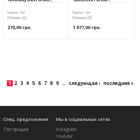
Volume Powder 20 g
Essentials Volume
Shampoo
Оценка:
Нет
Оценка:
Нет
Отзывы (0)
Отзывы (0)
270,00 грн.
1 077,00 грн.
1
2
3
4
5
6
7
8
9
…
следующая ›
последняя »
Спец. предложения
Мы в социальных сетях
Топ продаж
Instagram
Youtube