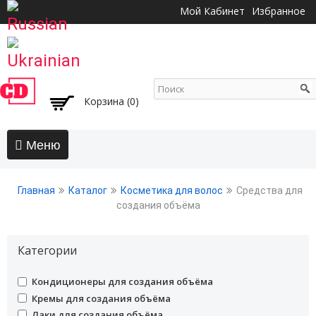
Перейти к
Мой Кабинет
Избранное
основному
содержанию
Корзина (0)
Главная
Главная
Каталог
Косметика для волос
Средства для
АКЦИИ
создания объёма
Волосы
Категории
Бальзамы и кондиционеры
Безсульфатный уход
undefined
Кондиционеры для создания объёма
Воски, пасты, глина, помады для волос
undefined
Кремы для создания объёма
Гели для волос
undefined
Лаки для создания объёма