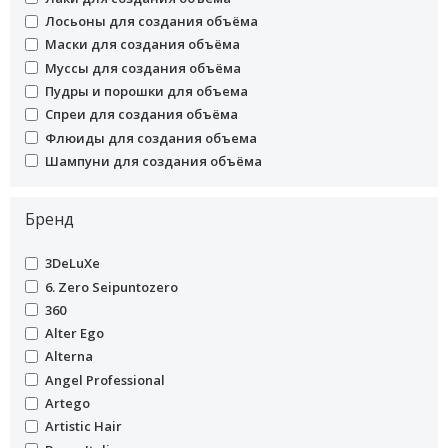
Гидро-бустеры
undefined
Лосьоны для создания объёма
Декапаж (смывка цвета)
Жидкие кристаллы, флюиды, праймеры
undefined
Маски для создания объёма
Красители для волос
undefined
Муссы для создания объёма
Краски для бровей и ресниц
undefined
Пудры и порошки для объема
Кремы для волос
undefined
Спреи для создания объёма
Лаки для волос
undefined
Флюиды для создания объема
Ламинирование волос
undefined
Шампуни для создания объёма
Лосьоны для волос
Маски для волос
Масла для волос
Бренд
Муссы и пенки
Наборы для волос
undefined
3DeLuXe
Окислители и активаторы
undefined
6. Zero Seipuntozero
Осветляющие средства
undefined
360
Расчески для волос
undefined
Alter Ego
Скрабы и пилинги для кожи головы
undefined
Alterna
Спреи для волос
Средства для восстановления волос
undefined
Angel Professional
Средства для завивки
undefined
Artego
Средства для защиты кожи при окрашивании
undefined
Artistic Hair
Средства для создания объёма