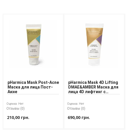
Средства для депиляции
Туалетная вода для тела
Уход для ног
Уход для рук
Мужчинам
Для бороды и усов
Наборы косметики для мужчин
Средства для бритья
Уход для лица
Уход для тела
Уход за мужскими волосами
pHarmica Mask Post-Acne
pHarmica Mask 4D Lifting
Бренды
Маска для лица Пост-
DМАЕ&AMBER Маска для
Акне
лица 4D лифтинг с
янтарной кислотой
О Магазине
Оценка:
Нет
Оценка:
Нет
Отзывы (0)
Отзывы (0)
Каталог
210,00 грн.
690,00 грн.
Контакты
Отзывы