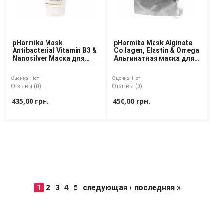
pHarmika Mask
pHarmika Mask Alginate
Antibacterial Vitamin B3 &
Collagen, Elastin & Omega
Nanosilver Mаска для
Альгинатная маска для
лица с витамином В3 и
лица
наносеребром
Оценка:
Нет
Оценка:
Нет
Отзывы (0)
Отзывы (0)
435,00 грн.
450,00 грн.
1
2
3
4
5
следующая ›
последняя »