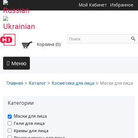
Перейти к
Мой Кабинет
Избранное
основному
содержанию
Корзина (0)
Главная
Главная
Каталог
Косметика для лица
Маски для лица
АКЦИИ
Волосы
Категории
Бальзамы и кондиционеры
undefined
Маски для лица
Безсульфатный уход
undefined
Гели для лица
Воски, пасты, глина, помады для волос
undefined
Кремы для лица
Гели для волос
undefined
Пенки и муссы для лица