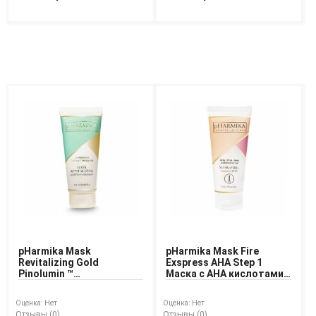
pHarmika Mask
pHarmika Mask Fire
Revitalizing Gold
Exspress АНА Step 1
Pinolumin ™
Маска с АНА кислотами
Ревитализирующая
Огонь Шаг 1
золотая маска для лица
Оценка:
Нет
Оценка:
Нет
с Pinolumin™
Отзывы (0)
Отзывы (0)