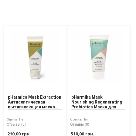
Доставка
Оплата
Возврат товара
pHarmica Mask Extraction
pHarmika Mask
Антисептическая
Nourishing Regenerating
вытягивающая маска
Probiotics Маска для
для лица
лица питательная с
пробиотиками
Оценка:
Нет
Оценка:
Нет
Отзывы (0)
Отзывы (0)
210,00 грн.
510,00 грн.