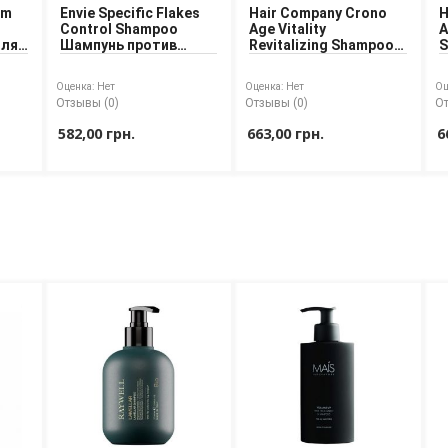
um
Envie Specific Flakes
Hair Company Crono
H
Control Shampoo
Age Vitality
A
для
Шампунь против
Revitalizing Shampoo
S
перхоти
Шампунь для
д
восстановления
в
Оценка:
Нет
Оценка:
Нет
Оц
волос
Отзывы (0)
Отзывы (0)
От
582,00 грн.
663,00 грн.
6