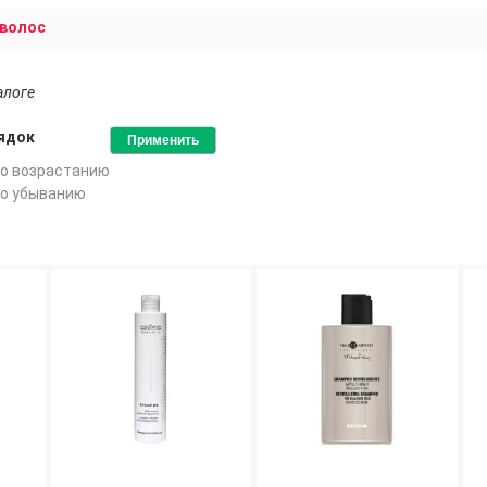
 волос
алоге
ядок
о возрастанию
о убыванию