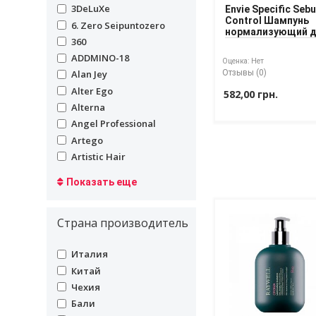
undefined
3DeLuXe
Envie Specific Seb
Control Шампунь
undefined
6. Zero Seipuntozero
нормализующий 
undefined
360
жирных волос
undefined
ADDMINO-18
Оценка:
Нет
undefined
Отзывы (0)
Alan Jey
undefined
Alter Ego
582,00 грн.
undefined
Alterna
undefined
Angel Professional
undefined
Artego
undefined
Artistic Hair
Показать еще
Страна производитель
undefined
Италия
undefined
Китай
undefined
Чехия
undefined
Бали