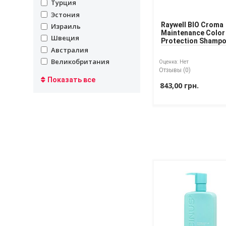
undefined
Турция
undefined
Эстония
Raywell BIO Croma
undefined
Израиль
Maintenance Color
undefined
Швеция
Protection Shamp
Шампунь для
undefined
Австралия
окрашенных воло
undefined
Великобритания
Оценка:
Нет
Отзывы (0)
Показать все
843,00 грн.