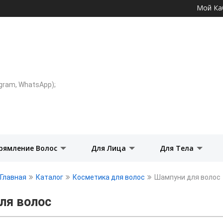
Перейти к
Мой Ка
основному
содержанию
legram, WhatsApp);
рямление Волос
Для Лица
Для Тела
Главная
Каталог
Косметика для волос
Шампуни для волос
ля волос