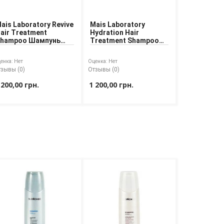
ais Laboratory Revive
Mais Laboratory
air Treatment
Hydration Hair
hampoo Шампунь
Treatment Shampoo
ля восстановления
Шампунь для
олос
увлажнения волос
енка:
Нет
Оценка:
Нет
зывы (0)
Отзывы (0)
 200,00 грн.
1 200,00 грн.