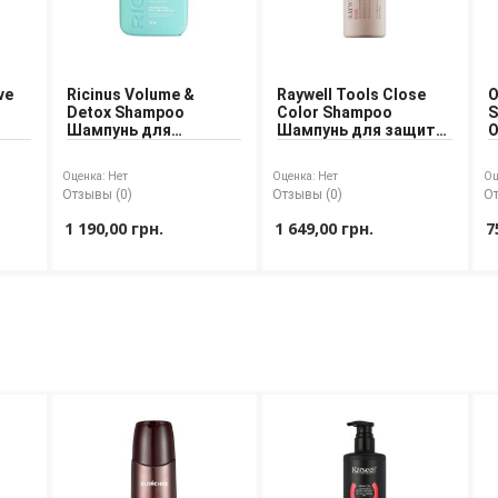
ve
Ricinus Volume &
Raywell Tools Close
O
Detox Shampoo
Color Shampoo
S
Шампунь для
Шампунь для защиты
с с
детоксикации кожи
цвета окрашенных
ш
лом
головы и объема
волос
Оценка:
Нет
Оценка:
Нет
Оц
Отзывы (0)
Отзывы (0)
От
1 190,00 грн.
1 649,00 грн.
7