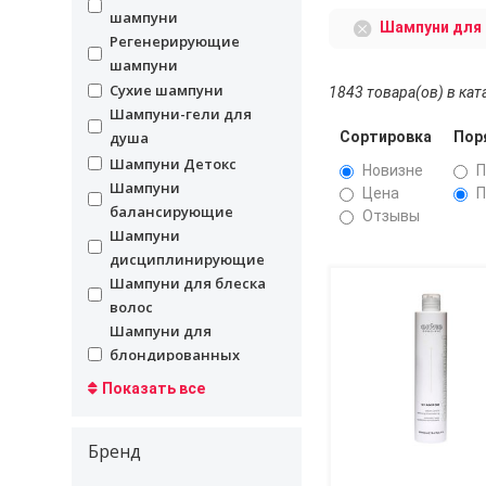
шампуни
Шампуни для
Регенерирующие
undefined
шампуни
undefined
Сухие шампуни
1843 товара(ов) в кат
Шампуни-гели для
undefined
Сортировка
Пор
душа
undefined
Шампуни Детокс
Новизне
П
Шампуни
undefined
Цена
П
балансирующие
Отзывы
Шампуни
undefined
дисциплинирующие
Шампуни для блеска
undefined
Страницы
волос
Шампуни для
undefined
блондированных
волос
Показать все
Шампуни для всех
undefined
типов волос
Бренд