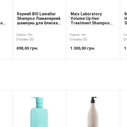
Raywell BIO Lamellar
Mais Laboratory
M
Shampoo Ламелярний
Volume Up Hair
H
oo
шампунь для блеска
Treatment Shampoo
S
волос
Шампунь для объема
д
с
волос
в
Оценка:
Нет
Оценка:
Нет
Оц
Отзывы (0)
Отзывы (0)
От
698,00 грн.
1 300,00 грн.
1