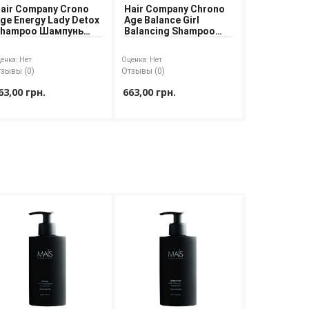
air Company Crono
Hair Company Chrono
ge Energy Lady Detox
Age Balance Girl
hampoo Шампунь
Balancing Shampoo
ля восстановления
Шампунь
олос
балансирующий для
енка:
Нет
Оценка:
Нет
сухих волос
зывы (0)
Отзывы (0)
63,00 грн.
663,00 грн.