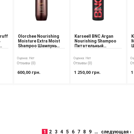
ruff
Olorchee Nourishing
Karseell BNC Argan
K
ь
Moisture Extra Moist
Nourishing Shampoo
M
Shampoo Шампунь
Питательный
Ш
для питания и
шампунь для волос с
у
увлажнения волос
аргановым маслом
э
Оценка:
Нет
Оценка:
Нет
Оц
Отзывы (0)
Отзывы (0)
От
600,00 грн.
1 250,00 грн.
1
1
2
3
4
5
6
7
8
9
…
следующая ›