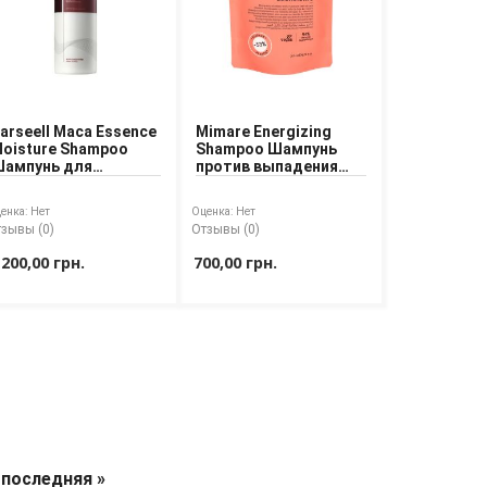
arseell Maca Essence
Mimare Energizing
oisture Shampoo
Shampoo Шампунь
ампунь для
против выпадения
влажнения волос с
волос
кстрактом маки
енка:
Нет
Оценка:
Нет
зывы (0)
Отзывы (0)
 200,00 грн.
700,00 грн.
последняя »