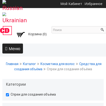
Перейти к
Мой Кабинет
Избранное
основному
содержанию
Корзина (0)
Главная
Главная
Каталог
Косметика для волос
Средства для
АКЦИИ
создания объёма
Спреи для создания объёма
Волосы
Категории
Бальзамы и кондиционеры
Безсульфатный уход
undefined
Спреи для создания объёма
Воски, пасты, глина, помады для волос
Гели для волос