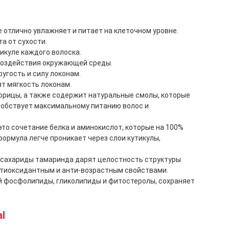
отлично увлажняет и питает на клеточном уровне.
а от сухости.
тикуле каждого волоска.
 воздействия окружающей среды.
ругость и силу локонам.
т мягкость локонам.
 корицы, а также содержит натуральные смолы, которые
собствует максимальному питанию волос и
это сочетание белка и аминокислот, которые на 100%
ормула легче проникает через слои кутикулы,
лисахариды тамаринда дарят целостность структуры
антиоксидантным и анти-возрастным свойствами.
й фосфолипиды, гликолипиды и фитостеролы, сохраняет
l