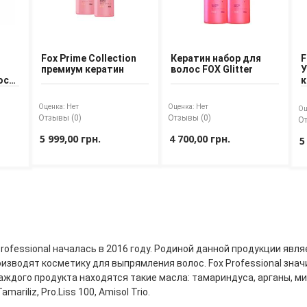
Fox Prime Collection
Кератин набор для
F
премиум кератин
волос FOX Glitter
У
ос
к
т
Оценка:
Нет
Оценка:
Нет
Оц
Отзывы (0)
Отзывы (0)
От
5 999,00 грн.
4 700,00 грн.
5
rofessional началась в 2016 году. Родиной данной продукции явля
оизводят косметику для выпрямления волос. Fox Professional зна
аждого продукта находятся такие масла: тамариндуса, арганы, ми
amariliz, Pro.Liss 100, Amisol Trio.