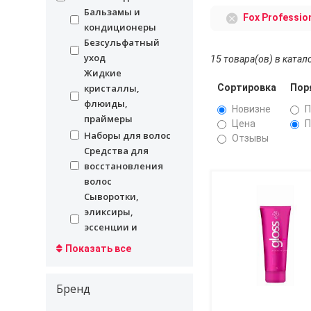
Бальзамы и
undefined
Fox Professio
кондиционеры
Безсульфатный
undefined
уход
15 товара(ов) в катал
Жидкие
undefined
Сортировка
Пор
кристаллы,
флюиды,
Новизне
П
праймеры
Цена
П
undefined
Наборы для волос
Отзывы
Средства для
undefined
восстановления
волос
Сыворотки,
undefined
эликсиры,
эссенции и
молочко
Показать все
Шампуни для
undefined
волос
Бренд
Средства для
undefined