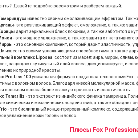
енты? Давайте подробно рассмотрим и разберём каждый:
Тамариндуса
известно своими омолаживающим эффектом. Так же 
Арганы
- это разглаживающий эффект, омоложение, а так же защит
Корицы
дарит зеркальный блеск локонам, а так же заботится о ку
Монои
- это мощное увлажнение, а так же защита от негативного
Мирры
- это основной компонент, который дарит эластичность, уп
Ши
известно своими увлажняющими способностями, а так же даря
льный комплекс Liposeal
состоит из масел: аира, мирры, оливы,
ают, защищают кутикульный слой волоса, дисциплинируют, и спо
лению их природной красоты.
с Pro.Liss 100
уникальная формула созданная технологами Fox - 
имы с волокном волоса. Благодаря низкой молекулярной массе, ф
я волокнам волоса более высокую прочность и эластичность.
с Tamariliz
- это экстракт из индийского финика тамаринда. По
ле химических и механических воздействий, а так же обладает 
Trio
- это биолипидный концентрированный комплекс, содержащи
ое увлажнение кожи головы и волос.
Плюсы Fox Professiona