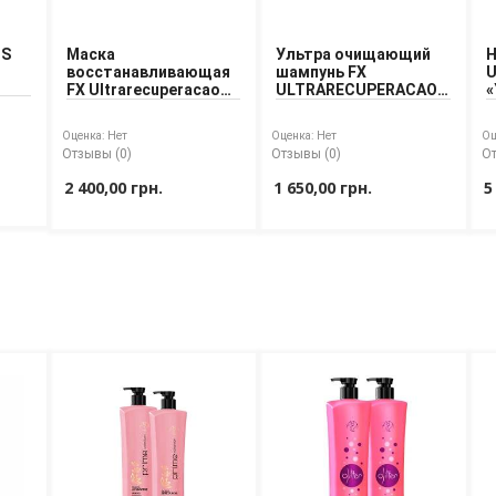
OS
Маска
Ультра очищающий
Н
восстанавливающая
шампунь FX
U
FX Ultrarecuperacao
ULTRARECUPERACAO
«
«Ультравосстановление»
«Ультравосстановление»
Оценка:
Нет
Оценка:
Нет
Оц
Отзывы (0)
Отзывы (0)
От
2 400,00 грн.
1 650,00 грн.
5