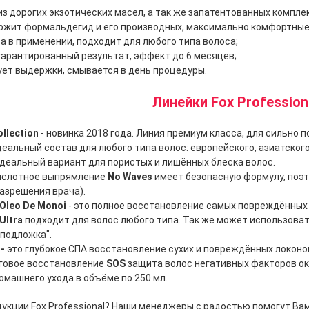
из дорогих экзотических масел, а так же запатентованных компле
ржит формальдегид и его производных, максимально комфортные 
а в применении, подходит для любого типа волоса;
гарантированный результат, эффект до 6 месяцев;
ует выдержки, смывается в день процедуры.
Линейки Fox Profession
ollection
- новинка 2018 года. Линия премиум класса, для сильно
еальный состав для любого типа волос: европейского, азиатского,
деальный вариант для пористых и лишённых блеска волос.
ислотное выпрямление
No Waves
имеет безопасную формулу, поэт
разрешения врача).
Oleo De Monoi
- это полное восстановление самых повреждённых 
Ultra
подходит для волос любого типа. Так же может использова
 подложка".
 -
это глубокое СПА восстановление сухих и повреждённых локоно
овое восстановление
SOS
защита волос негативных факторов ок
омашнего ухода в объёме по 250 мл.
дукции Fox Professional? Наши менеджеры с радостью помогут Вам