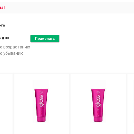
nal
оге
ядок
о возрастанию
о убыванию