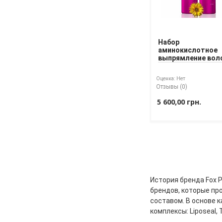
Набор
аминокислотное
выпрямление вол
Fox No Waves
Оценка:
Нет
Отзывы (0)
5 600,00 грн.
История бренда Fox P
брендов, которые пр
составом. В основе к
комплексы: Liposeal, T