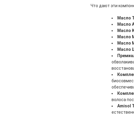
Что дают эти компон
Масло 
Масло 
Масло 
Масло 
Масло 
Масло 
Премиа
обволакив
восстанов
Комплек
биосовмест
обеспечива
Комплек
волоса пос
Amisol 
естественн