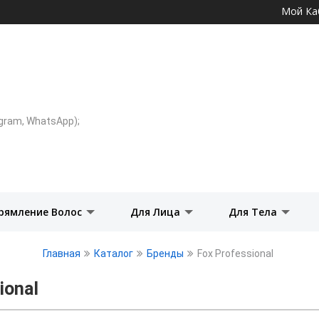
Перейти к
Мой Ка
основному
содержанию
legram, WhatsApp);
рямление Волос
Для Лица
Для Тела
Главная
Каталог
Бренды
Fox Professional
ional