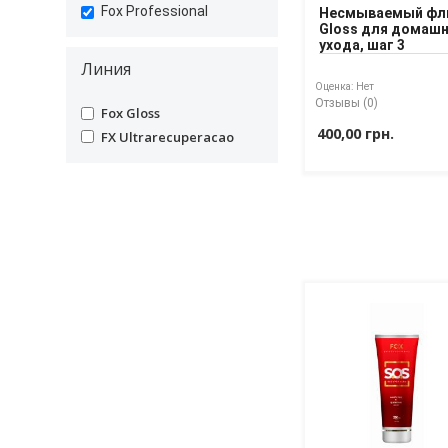
выпрямления волос
undefined
Fox Professional
Несмываемый ф
Аминокислотное
undefined
Gloss для домаш
ухода, шаг 3
выпрямление
Линия
волос
Оценка:
Нет
Отзывы (0)
undefined
Fox Gloss
400,00 грн.
undefined
FX Ultrarecuperacao