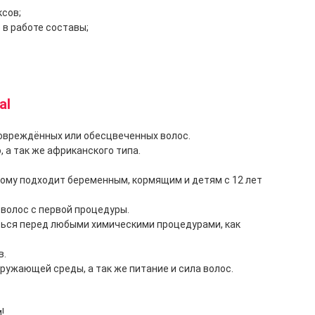
ксов;
в работе составы;
al
 повреждённых или обесцвеченных волос.
 а так же африканского типа.
ому подходит беременным, кормящим и детям с 12 лет
волос с первой процедуры.
ться перед любыми химическими процедурами, как
в.
ружающей среды, а так же питание и сила волос.
!