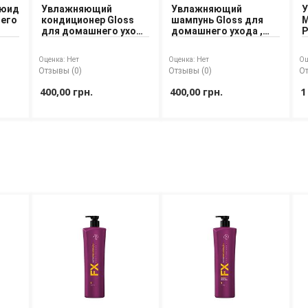
люид
Увлажняющий
Увлажняющий
У
него
кондиционер Gloss
шампунь Gloss для
M
для домашнего ухода
домашнего ухода ,
P
Fox Professional, шаг
шаг 1
2
Оценка:
Нет
Оценка:
Нет
Оц
Отзывы (0)
Отзывы (0)
От
400,00 грн.
400,00 грн.
1