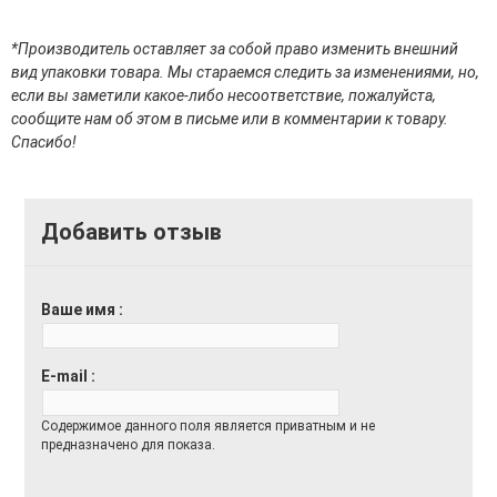
эссенции для лица
Уход для губ
*Производитель оставляет за собой право изменить внешний
Уход для кожи вокруг глаз
вид упаковки товара. Мы стараемся следить за изменениями, но,
Флюиды для лица
если вы заметили какое-либо несоответствие, пожалуйста,
сообщите нам об этом в письме или в комментарии к товару.
Для Тела
Спасибо!
Автозагар для тела
Антицеллюлитные средства
Бальзамы и гели для тела
Добавить отзыв
Гели для душа
Дезодоранты для тела
Защита от солнца для тела
Ваше имя
Кремы для тела
Лосьоны, сыворотки и эликсиры для тела
Масла для тела
E-mail
Молочко для тела
Мыло
Содержимое данного поля является приватным и не
Наборы по уходу за телом
предназначено для показа.
Пены для ванны
Скрабы и пилинги для тела