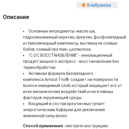
Фитопластика волос
В избранное
Для Лица
Описание
Автозагар для лица
Основные ингредиенты: масло ши,
Ампулы для лица
гидролизованный кератин, креатин, фосфолипидный
Бальзамы для лица
и гликолипидный комплексы, вытяжка из соевых
Гели для лица
бобов, соевый протеин, целлюлоза.
Защита от солнца для лица
"С.О.С ВОССТАНОВЛЕНИЕ" - инновационный
Карбокситерапия
продукт мощного экспресс - восстановления без
Кремы для лица
термообработки.
Лосьоны, тоники и мисты для лица
Активная формула биолипидного
Маски для лица
комплекса Amisol Trio® создает на поверхности
Масла для лица
волоса невидимый слой, который защищает его от
Мицеллярная вода
всех механических воздействий и негативных
Молочко и сливки для лица
факторов окружающей среды.
Наборы для ухода за лицом
Входящий в состав креатин выступает
Пенки и муссы для лица
энергетическим буфером для увеличения
Скрабы, пилинги и гоммажи для лица
жизненной силы волос.
Спреи для лица
Средства для умывания
Способ применения:
смотрите инструкцию.
Сыворотки, эликсиры, эмульсии, концентраты и