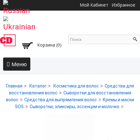
Перейти к
Мой Кабинет
Избранное
основному
содержанию
Корзина (0)
Главная
Главная
Каталог
Косметика для волос
Средства для
АКЦИИ
восстановления волос
Сыворотки для восстановления
волос
Средства для выпрямления волос
Кремы и маски
Волосы
SOS
Сыворотки, эликсиры, эссенции и молочко
Бальзамы и кондиционеры
Безсульфатный уход
Воски, пасты, глина, помады для волос
Гели для волос