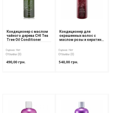
Средства для депиляции
Туалетная вода для тела
Уход для ног
Уход для рук
Мужчинам
Кондиционер с маслом
Кондиционер для
чайного дерева CHI Tea
окрашенных волос с
Для бороды и усов
Tree Oil Conditioner
маслом розы и кератина
CHI Rose Hip Oil
Наборы косметики для мужчин
Conditioner
Средства для бритья
Оценка:
Нет
Оценка:
Нет
Уход для лица
Отзывы (0)
Отзывы (0)
Уход для тела
490,00 грн.
540,00 грн.
Уход за мужскими волосами
Бренды
О Магазине
Каталог
Контакты
Отзывы