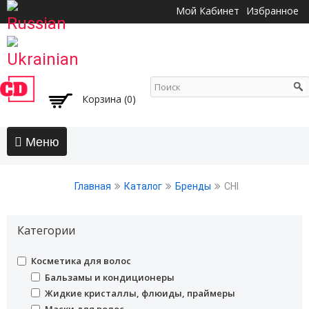
Перейти к
Мой Кабинет
Избранное
основному
содержанию
Корзина (0)
Главная
Главная
Каталог
Бренды
CHI
АКЦИИ
Волосы
Категории
Бальзамы и кондиционеры
undefined
Косметика для волос
Безсульфатный уход
undefined
Бальзамы и кондиционеры
Воски, пасты, глина, помады для волос
undefined
Жидкие кристаллы, флюиды, праймеры
Гели для волос
undefined