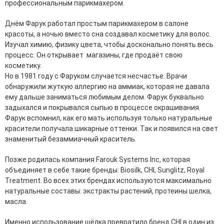
профессиональным парикмахером.
Днём Фарук работал простым парикмахером в салоне
красоты, а ночью вместо сна создавал косметику для волос.
Изучал химию, физику цвета, чтобы досконально понять весь
процесс. Он открывает магазины, где продаёт свою
косметику.
Но в 1981 году с Фаруком случается несчастье. Врачи
обнаружили жуткую аллергию на аммиак, которая не давала
ему дальше заниматься любимым делом. Фарук буквально
задыхался и покрывался сыпью в процессе окрашивания.
Фарук вспомнил, как его мать используя только натуральные
красители получала шикарные оттенки. Так и появился на свет
знаменитый безаммиачный краситель.
Позже родилась компания Farouk Systems Inc, которая
объединяет в себе такие бренды: Biosilk, CHI, Sunglitz, Royal
Treatment. Во всех этих брендах используются максимально
натуральные составы: экстракты растений, протеины шелка,
масла.
Именно использование шёлка превратило бренд CHI в один из