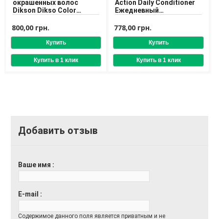
окрашенных волос
Action Daily Conditioner
Dikson Dikso Color
Ежедневный
Assist. Conditioner 1000
кондиционер для всех
ml
типов волос
800,00 грн.
778,00 грн.
Добавить отзыв
Ваше имя
E-mail
Содержимое данного поля является приватным и не