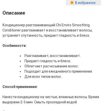
Фитопластика волос
В избранное
Для Лица
Описание
Автозагар для лица
Кондиционер разглаживающий Chi Enviro Smoothing
Ампулы для лица
Conditioner разглаживает и восстанавливает волосы,
Бальзамы для лица
устраняет спутанность, придает гладкость и блеск.
Гели для лица
Защита от солнца для лица
Особенности:
Карбокситерапия
Кремы для лица
Разглаживает, восстанавливает.
Лосьоны, тоники и мисты для лица
Придает гладкость и блеск.
Маски для лица
Облегчает расчесывание волос.
Масла для лица
Подходит для ежедневного применения.
Мицеллярная вода
Для всех типов волос.
Молочко и сливки для лица
Наборы для ухода за лицом
Способ применения:
Пенки и муссы для лица
Скрабы, пилинги и гоммажи для лица
Нанести кондиционер на чистые, влажные волосы. Время
Спреи для лица
выдержки 2-3 мин. Смыть прохладной водой.
Средства для умывания
Сыворотки, эликсиры, эмульсии, концентраты и