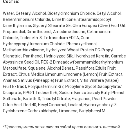
Состав:
эссенции для лица
Уход для губ
Water, Cetearyl Alcohol, Dicetyldimonium Chloride, Cetyl Alcohol,
Уход для кожи вокруг глаз
Behentrimonium Chloride, Dimethicone, Stearamidopropyl
Флюиды для лица
Dimethylamine, Glyceryl Stearate SE, Olea Europea (Olive) Fruit Oil,
Propanediol, Dimethiconol, Amodimethicone, Cetrimonium
Для Тела
Chloride, Trideceth-8, Tetrasodium EDTA, Guar
Hydrocypropyltrimonium Cholride, Phenoxyethanol,
Автозагар для тела
Methylisothiazolinone, Hydrolyzed Wheat Protein PG-Propyl
Антицеллюлитные средства
Silanetriol, Panthenol, Hydriolyzed Silk, Hydrolyzed Keratin, Carmbe
Бальзамы и гели для тела
Abyssinica Seed Oil, PEG-2 Dimeadowfoammamidoethylmonium
Гели для душа
Metosulfate, Squalene, Alcohol Denat., Passiflora Edulis Fruit
Дезодоранты для тела
Extract, Citrus Medica Limonum Limonene (Lemon) Fruit Extract,
Защита от солнца для тела
Ananas Sativus (Pineapple) Fruit Extract, Vitis Vinifera (Grape)
Кремы для тела
Fruit Extract, Polyquaternium-37, Propylene Glycol Diacaprylate/
Лосьоны, сыворотки и эликсиры для тела
Dicaprate, PPG-1 Trideceth-6, Sodium Benzotriazoly Butyl Phenol
Масла для тела
Sulfonate, Buteth-3, Tributyl Citrate, Fragrance, Pearl Powder,
Молочко для тела
Citric Acid, Red 40, Hexyl Cinnamal, Linalool, Hydroxyisohexyl 3-
Мыло
Cyclohexene Carboxaldehyde, Limonene, Butylphenyl M
Наборы по уходу за телом
Пены для ванны
Скрабы и пилинги для тела
*Производитель оставляет за собой право изменить внешний