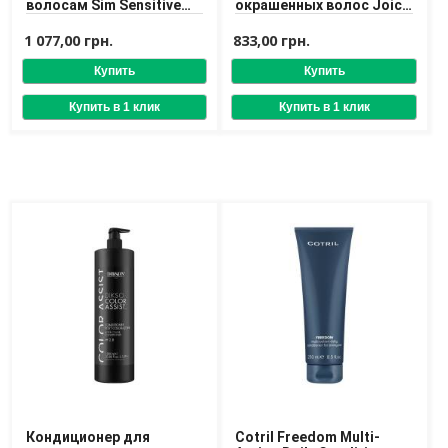
волосам Sim Sensitive
окрашенных волос Joico
Forme Essentials Volume
Color Co+Wash Whipped
Conditioner
Cleansing Conditioner
1 077,00 грн.
833,00 грн.
245 ml
Кондиционер для
Cotril Freedom Multi-