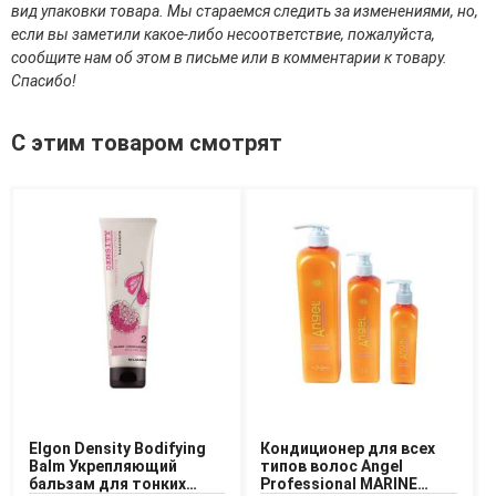
Средства для депиляции
вид упаковки товара. Мы стараемся следить за изменениями, но,
Туалетная вода для тела
если вы заметили какое-либо несоответствие, пожалуйста,
Уход для ног
сообщите нам об этом в письме или в комментарии к товару.
Уход для рук
Спасибо!
Мужчинам
С этим товаром смотрят
Для бороды и усов
Наборы косметики для мужчин
Средства для бритья
Уход для лица
Уход для тела
Уход за мужскими волосами
Бренды
О Магазине
Каталог
Elgon Density Bodifying
Кондиционер для всех
Контакты
Balm Укрепляющий
типов волос Angel
бальзам для тонких
Professional MARINE
Отзывы