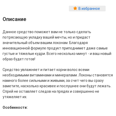
Фитопластика волос
В избранное
Для Лица
Описание
Автозагар для лица
Ампулы для лица
Данное средство поможет вам не только сделать
Бальзамы для лица
потрясающую укладку вашей мечты, но и придаст
Гели для лица
значительный объем вашим локонам. Благодаря
Защита от солнца для лица
инновационной формуле продукт приподнимет даже самые
Карбокситерапия
густые и тяжелые кудри. Всего несколько минут - и ваш новый
Кремы для лица
образ будет готов!
Лосьоны, тоники и мисты для лица
Маски для лица
Средство увлажняет и питает корни волос всеми
Масла для лица
необходимыми витаминами и минералами. Локоны становятся
Мицеллярная вода
намного более сильными и живыми, за счет чего вы сразу
Молочко и сливки для лица
заметите, насколько красивее и послушнее они будут лежать.
Наборы для ухода за лицом
Спрей не оставляет следов на прядях и совершенно не
Пенки и муссы для лица
утяжеляет их.
Скрабы, пилинги и гоммажи для лица
Спреи для лица
Особенности:
Средства для умывания
Сыворотки, эликсиры, эмульсии, концентраты и