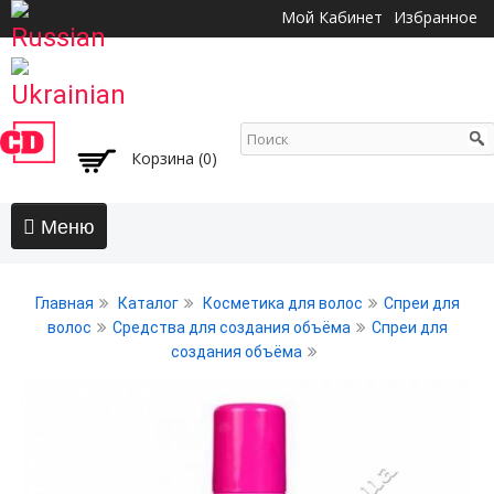
Перейти к
Мой Кабинет
Избранное
основному
содержанию
Корзина (0)
Главная
Главная
Каталог
Косметика для волос
Спреи для
АКЦИИ
волос
Средства для создания объёма
Спреи для
создания объёма
Волосы
Бальзамы и кондиционеры
Безсульфатный уход
Воски, пасты, глина, помады для волос
Гели для волос