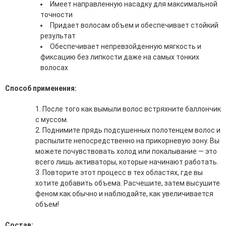
Имеет направленную насадку для максимальной
эссенции для лица
точности
Уход для губ
Придает волосам объем и обеспечивает стойкий
Уход для кожи вокруг глаз
результат
Флюиды для лица
Обеспечивает непревзойденную мягкость и
фиксацию без липкости даже на самых тонких
Для Тела
волосах
Автозагар для тела
Способ применения:
Антицеллюлитные средства
Бальзамы и гели для тела
После того как вымыли волос встряхните баллончик
Гели для душа
с муссом.
Дезодоранты для тела
Поднимите прядь подсушенных полотенцем волос и
Защита от солнца для тела
распылите непосредственно на прикорневую зону. Вы
Кремы для тела
можете почувствовать холод или покалывание — это
Лосьоны, сыворотки и эликсиры для тела
всего лишь активаторы, которые начинают работать.
Масла для тела
Повторите этот процесс в тех областях, где вы
Молочко для тела
хотите добавить объема. Расчешите, затем высушите
Мыло
феном как обычно и наблюдайте, как увеличивается
Наборы по уходу за телом
объем!
Пены для ванны
Скрабы и пилинги для тела
Состав: