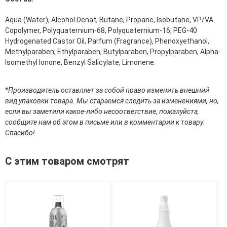
Средства для депиляции
Туалетная вода для тела
Aqua (Water), Alcohol Denat, Butane, Propane, Isobutane, VP/VA
Уход для ног
Copolymer, Polyquaternium-68, Polyquaternium-16, PEG-40
Уход для рук
Hydrogenated Castor Oil, Parfum (Fragrance), Phenoxyethanol,
Methylparaben, Ethylparaben, Butylparaben, Propylparaben, Alpha-
Мужчинам
Isomethyl Ionone, Benzyl Salicylate, Limonene.
Для бороды и усов
Наборы косметики для мужчин
*Производитель оставляет за собой право изменить внешний
Средства для бритья
вид упаковки товара. Мы стараемся следить за изменениями, но,
Уход для лица
если вы заметили какое-либо несоответствие, пожалуйста,
Уход для тела
сообщите нам об этом в письме или в комментарии к товару.
Уход за мужскими волосами
Спасибо!
Бренды
С этим товаром смотрят
О Магазине
Каталог
Контакты
Отзывы