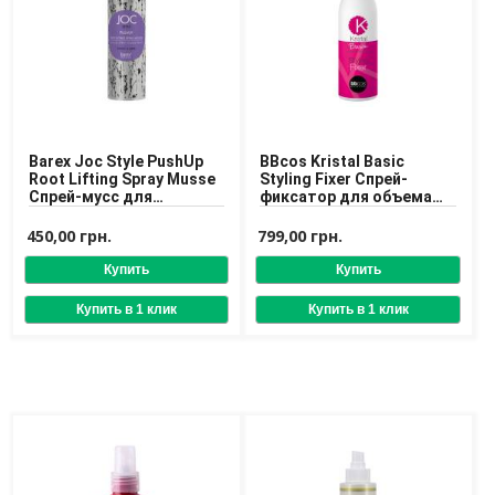
Доставка
Оплата
Возврат товара
Barex Joc Style PushUp
BBcos Kristal Basic
Root Lifting Spray Musse
Styling Fixer Спрей-
Спрей-мусс для
фиксатор для объема
прикорневого объема
волос
волос
450,00 грн.
799,00 грн.