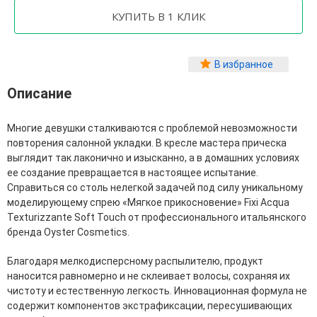
Фитопластика волос
Для Лица
Автозагар для лица
В избранное
Ампулы для лица
Описание
Бальзамы для лица
Гели для лица
Защита от солнца для лица
Многие девушки сталкиваются с проблемой невозможности
Карбокситерапия
повторения салонной укладки. В кресле мастера прическа
Кремы для лица
выглядит так лаконично и изысканно, а в домашних условиях
Лосьоны, тоники и мисты для лица
ее создание превращается в настоящее испытание.
Маски для лица
Справиться со столь нелегкой задачей под силу уникальному
Масла для лица
моделирующему спрею «Мягкое прикосновение» Fixi Acqua
Мицеллярная вода
Texturizzante Soft Touch от профессионального итальянского
Молочко и сливки для лица
бренда Oyster Cosmetics.
Наборы для ухода за лицом
Пенки и муссы для лица
Благодаря мелкодисперсному распылителю, продукт
Скрабы, пилинги и гоммажи для лица
наносится равномерно и не склеивает волосы, сохраняя их
Спреи для лица
чистоту и естественную легкость. Инновационная формула не
Средства для умывания
содержит компонентов экстрафиксации, пересушивающих
Сыворотки, эликсиры, эмульсии, концентраты и