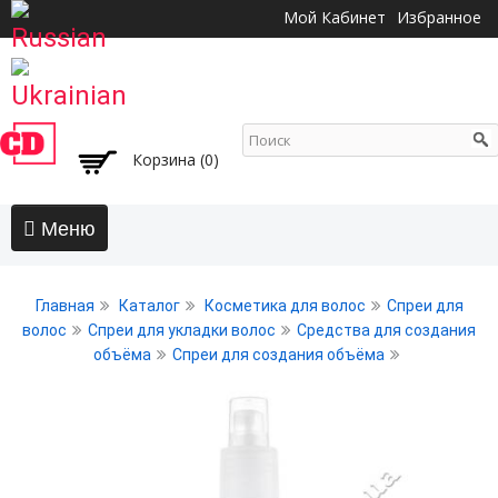
Перейти к
Мой Кабинет
Избранное
основному
содержанию
Корзина (0)
Главная
Главная
Каталог
Косметика для волос
Спреи для
АКЦИИ
волос
Спреи для укладки волос
Средства для создания
объёма
Спреи для создания объёма
Волосы
Бальзамы и кондиционеры
Безсульфатный уход
Воски, пасты, глина, помады для волос
Гели для волос