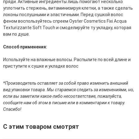
пряди. Активные ингредиенты лишь помогают несколько
эссенции для лица
уплотнить стержень, витаминизируя клетки, а также сделать
Уход для губ
локоны послушными и эластичными. Перед сушкой волос
Уход для кожи вокруг глаз
феном воспользуйтесь спреем Oyster Cosmetics Fixi Acqua
Флюиды для лица
Texturizzante Soft Touch и смоделируйте ту укладку, которая
вам по душе.
Для Тела
Способ применения:
Автозагар для тела
Антицеллюлитные средства
Используйте на влажные волосы. Распылите по всей длине и
Бальзамы и гели для тела
приступите к сушке и укладке волос
Гели для душа
Дезодоранты для тела
Защита от солнца для тела
*Производитель оставляет за собой право изменить внешний
Кремы для тела
вид упаковки товара. Мы стараемся следить за изменениями, но,
Лосьоны, сыворотки и эликсиры для тела
если вы заметили какое-либо несоответствие, пожалуйста,
Масла для тела
сообщите нам об этом в письме или в комментарии к товару.
Молочко для тела
Спасибо!
Мыло
Наборы по уходу за телом
С этим товаром смотрят
Пены для ванны
Скрабы и пилинги для тела