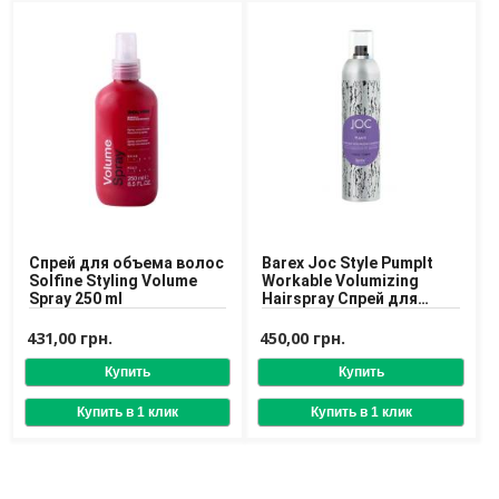
Средства для депиляции
Туалетная вода для тела
Уход для ног
Уход для рук
Мужчинам
Для бороды и усов
Наборы косметики для мужчин
Средства для бритья
Уход для лица
Спрей для объема волос
Barex Joc Style Pumplt
Уход для тела
Solfine Styling Volume
Workable Volumizing
Уход за мужскими волосами
Spray 250 ml
Hairspray Спрей для
подвижного объёма
Бренды
волос
431,00 грн.
450,00 грн.
О Магазине
Каталог
Контакты
Отзывы