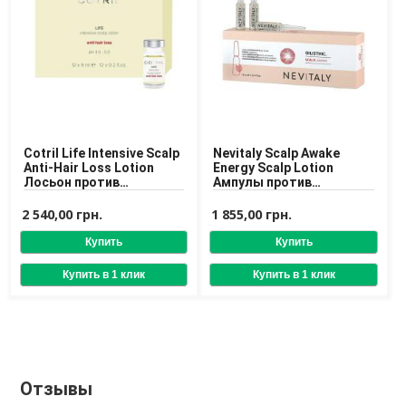
Cotril Life Intensive Scalp
Nevitaly Scalp Awake
Anti-Hair Loss Lotion
Energy Scalp Lotion
Лосьон против
Ампулы против
выпадения волос в
выпадения и для
ампулах
стимуляции роста волос
2 540,00 грн.
1 855,00 грн.
Отзывы