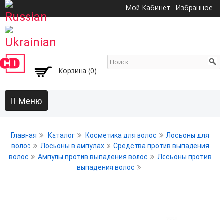
Перейти к
Мой Кабинет
Избранное
основному
содержанию
Корзина (0)
Главная
Главная
Каталог
Косметика для волос
Лосьоны для
АКЦИИ
волос
Лосьоны в ампулах
Средства против выпадения
волос
Ампулы против выпадения волос
Лосьоны против
Волосы
выпадения волос
Бальзамы и кондиционеры
Безсульфатный уход
Воски, пасты, глина, помады для волос
Гели для волос