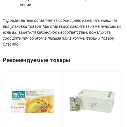
Средства для депиляции
серии.
Туалетная вода для тела
Уход для ног
Уход для рук
*Производитель оставляет за собой право изменить внешний
вид упаковки товара. Мы стараемся следить за изменениями, но,
Мужчинам
если вы заметили какое-либо несоответствие, пожалуйста,
сообщите нам об этом в письме или в комментарии к товару.
Для бороды и усов
Спасибо!
Наборы косметики для мужчин
Средства для бритья
Рекомендуемые товары
Уход для лица
Уход для тела
Уход за мужскими волосами
Бренды
О Магазине
Каталог
Контакты
Отзывы