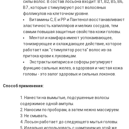
силы волос. В состав лосьона входит: В1, В2, В5, В6,
эссенции для лица
В7 , которые стимулируют рост волосяных
Уход для губ
фолликулов на клеточном уровне.
Уход для кожи вокруг глаз
Витамины С, Е и РР и Пантенол восстанавливают
Флюиды для лица
эластичность капилляров и мелких сосудов, тем
самым повышая защитные свойства кожи головы.
Для Тела
Ментол и камфара имеют успокаивающее,
тонизирующее и охлаждающее действие, которое
Автозагар для тела
работает как "стимулятор роста" волос из-за
Антицеллюлитные средства
притока крови к луковицам.
Бальзамы и гели для тела
Экстракты кипариса и софоры регулируют
Гели для душа
функцию сальных желез, а здоровая и чистая кожа
Дезодоранты для тела
головы - это залог здоровых и сильных локонов.
Защита от солнца для тела
Кремы для тела
Способ применения:
Лосьоны, сыворотки и эликсиры для тела
Масла для тела
Нанести на вымытые, подсушенные волосы
Молочко для тела
содержимое одной ампулы.
Мыло
Наносим по проборам, а затем нежно массируем.
Наборы по уходу за телом
Не смывать.
Пены для ванны
Лосьон работает до следующего мытья головы.
Скрабы и пилинги для тела
Идеально использовать с шампунем из этой же