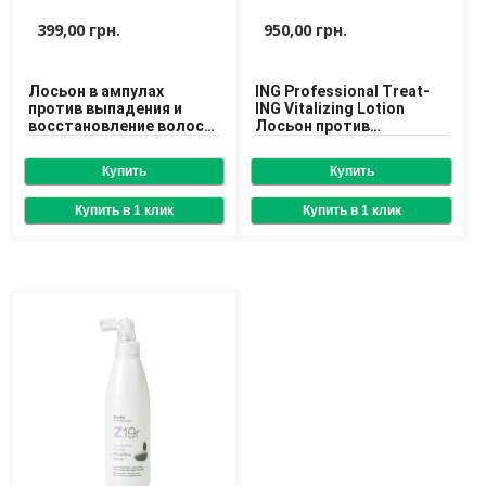
Доставка
399,00 грн.
950,00 грн.
Оплата
Лосьон в ампулах
ING Professional Treat-
Возврат товара
против выпадения и
ING Vitalizing Lotion
восстановление волос
Лосьон против
Dikson P.R.25 Pappa Reale
выпадения волос
10x10 ml