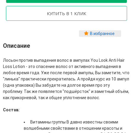
Фитопластика волос
Для Лица
Автозагар для лица
Ампулы для лица
В избранное
Бальзамы для лица
Описание
Гели для лица
Защита от солнца для лица
Карбокситерапия
Лосьон против выпадения волос в ампулах You Look Anti Hair
Кремы для лица
Loss Lotion - это спасение волос от активного выпадения в
Лосьоны, тоники и мисты для лица
любое время года. Уже после первой ампулы, Вы заметите, что
Маски для лица
"линька" практически прекратилась. А пройдя курс из 10 ампул
Масла для лица
(одна упаковка) Вы забудете на долгое время про эту
Мицеллярная вода
проблему. Так же появляется "подшёрсток" и заметный объём,
Молочко и сливки для лица
как прикорневой, так и общее уплотнение волос.
Наборы для ухода за лицом
Пенки и муссы для лица
Состав:
Скрабы, пилинги и гоммажи для лица
Спреи для лица
Витамины группы В давно известны своими
Средства для умывания
волшебными свойствами в отношении красоты и
Сыворотки, эликсиры, эмульсии, концентраты и