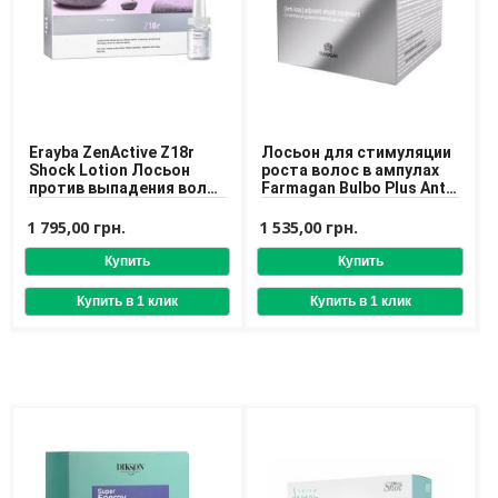
Erayba ZenActive Z18r
Лосьон для стимуляции
Shock Lotion Лосьон
роста волос в ампулах
против выпадения волос
Farmagan Bulbo Plus Anti-
в ампулах
Loss Action Lotion 10x7,5
ml
1 795,00 грн.
1 535,00 грн.