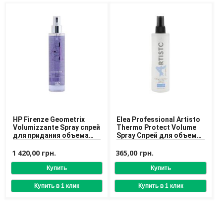
Средства для депиляции
Туалетная вода для тела
Уход для ног
Уход для рук
Мужчинам
Для бороды и усов
Наборы косметики для мужчин
Средства для бритья
Уход для лица
Уход для тела
HP Firenze Geometrix
Elea Professional Artisto
Volumizzante Spray спрей
Thermo Protect Volume
Уход за мужскими волосами
для придания объема
Spray Спрей для объема
волосам
волос с термозащитой
Бренды
1 420,00 грн.
365,00 грн.
О Магазине
Каталог
Контакты
Отзывы