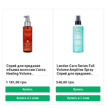
Спрей для придания
Lendan Care Series Full
объема волосам L'anza
Volume Amplitex Spray
Healing Volume
Спрей для придания
Thickening Treatment
объёма тонким волосам
Spray 100 ml
1 181,00 грн.
540,00 грн.