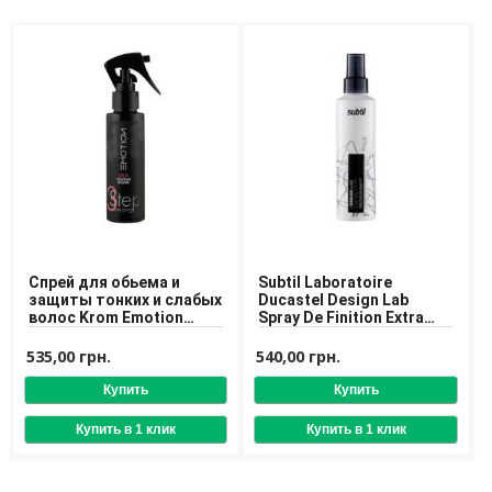
Доставка
Оплата
Возврат товара
Спрей для обьема и
Subtil Laboratoire
защиты тонких и слабых
Ducastel Design Lab
волос Krom Emotion
Spray De Finition Extra
Volumizing Step 3 Spray
Fort Спрей
100 ml
экстрасильной
535,00 грн.
540,00 грн.
фиксации