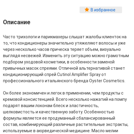
Фитопластика волос
В избранное
Для Лица
Описание
Автозагар для лица
Ампулы для лица
Часто трихологи и парикмахеры слышат жалобы клиенток на
Бальзамы для лица
то, что кондиционеры значительно утяжеляют волосы и уже
Гели для лица
через несколько часов прическа теряет объем, визуально
Защита от солнца для лица
выглядя несвежей. Изменить эту ситуацию можно грамотным
Карбокситерапия
подбором уходовой косметики, в особенности заменой
Кремы для лица
привычных масок спреями. Отличной альтернативой станет
Лосьоны, тоники и мисты для лица
кондиционирующий спрей Cutinol Amplifier Spray от
Маски для лица
профессионального итальянского бренда Oyster Cosmetics.
Масла для лица
Мицеллярная вода
Он более экономичен и легок в применении, чем продукты с
Молочко и сливки для лица
кремовой консистенцией. Всего несколько нажатий на помпу
Наборы для ухода за лицом
подарят вашим локонам блеск и эластичность,
Пенки и муссы для лица
шелковистость и качественную заботу. Особенностью
Скрабы, пилинги и гоммажи для лица
формулы является ее продуманный сбалансированный
Спреи для лица
состав, комбинирующий различные растительные экстракты,
Средства для умывания
используемые в аюрведической медицине. Масло мелии
Сыворотки, эликсиры, эмульсии, концентраты и