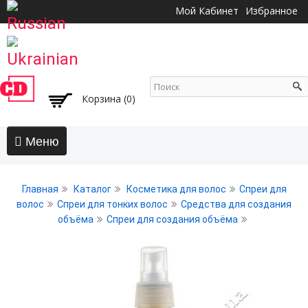
Перейти к
Мой Кабинет
Избранное
основному
содержанию
Корзина (0)
Главная
Главная
Каталог
Косметика для волос
Спреи для
АКЦИИ
волос
Спреи для тонких волос
Средства для создания
объёма
Спреи для создания объёма
Волосы
Бальзамы и кондиционеры
Безсульфатный уход
Воски, пасты, глина, помады для волос
Гели для волос