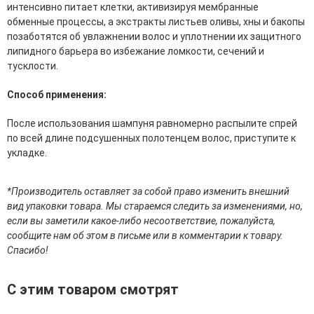
интенсивно питает клетки, активизируя мембранные
эссенции для лица
обменные процессы, а экстракты листьев оливы, хны и бакопы
Уход для губ
позаботятся об увлажнении волос и уплотнении их защитного
Уход для кожи вокруг глаз
липидного барьера во избежание ломкости, сечений и
Флюиды для лица
тусклости.
Для Тела
Способ применения:
Автозагар для тела
После использования шампуня равномерно распылите спрей
Антицеллюлитные средства
по всей длине подсушенных полотенцем волос, приступите к
Бальзамы и гели для тела
укладке.
Гели для душа
Дезодоранты для тела
Защита от солнца для тела
*Производитель оставляет за собой право изменить внешний
Кремы для тела
вид упаковки товара. Мы стараемся следить за изменениями, но,
Лосьоны, сыворотки и эликсиры для тела
если вы заметили какое-либо несоответствие, пожалуйста,
Масла для тела
сообщите нам об этом в письме или в комментарии к товару.
Молочко для тела
Спасибо!
Мыло
Наборы по уходу за телом
С этим товаром смотрят
Пены для ванны
Скрабы и пилинги для тела