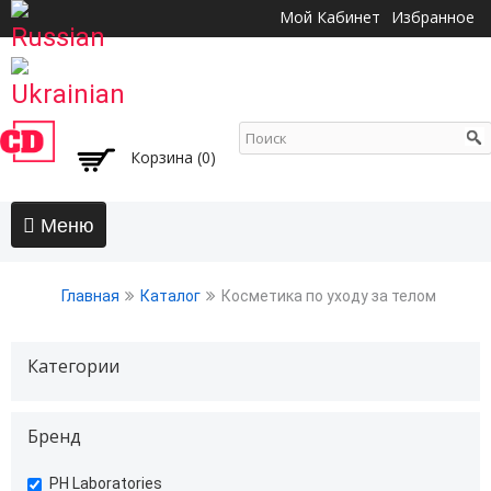
Перейти к
Мой Кабинет
Избранное
основному
содержанию
Корзина (0)
Главная
Главная
Каталог
Косметика по уходу за телом
АКЦИИ
Волосы
Категории
Бальзамы и кондиционеры
Безсульфатный уход
Бренд
Воски, пасты, глина, помады для волос
Гели для волос
undefined
PH Laboratories