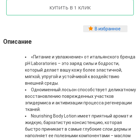
Фитопластика волос
Для Лица
Автозагар для лица
В избранное
Ампулы для лица
Описание
Бальзамы для лица
Гели для лица
Защита от солнца для лица
«Питание и увлажнение» от итальянского бренда
Карбокситерапия
pH Laboratories – это заряд силы и бодрости,
Кремы для лица
который делает вашу кожу более эластичной,
Лосьоны, тоники и мисты для лица
мягкой, упругой и устойчивой к воздействию
Маски для лица
внешней среды.
Масла для лица
Одноименный лосьон способствует деликатному
Мицеллярная вода
восстановлению поврежденных участков
Молочко и сливки для лица
эпидермиса и активизации процесса регенерации
Наборы для ухода за лицом
тканей.
Пенки и муссы для лица
Nourishing Body Lotion имеет приятный аромат и
Скрабы, пилинги и гоммажи для лица
жидкую, бархатистую консистенцию, которая
Спреи для лица
быстро приникает в самые глубокие слои дермы и
Средства для умывания
наполняет ее полезными компонентами – маслом
Сыворотки, эликсиры, эмульсии, концентраты и