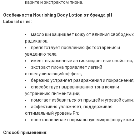
карите и экстрактом пиона.
эссенции для лица
Уход для губ
Особенности Nourishing Body Lotion от бренда pH
Уход для кожи вокруг глаз
Laboratories:
Флюиды для лица
масло ши защищает кожу от влияния свободных
Для Тела
радикалов;
препятствует появлению фотостарения и
Автозагар для тела
увяданию тела;
Антицеллюлитные средства
имеет выраженные антиоксидантные свойства;
Бальзамы и гели для тела
экстракт пиона проявляет легкий
Гели для душа
отшелушивающий эффект;
Дезодоранты для тела
бережно устраняет раздражения и покраснения;
Защита от солнца для тела
способствует выравниванию тона кожи и
Кремы для тела
устранению пигментации;
Лосьоны, сыворотки и эликсиры для тела
помогает избавиться от прыщей и угревой сыпи;
Масла для тела
эффективно увлажняет, поддерживая
Молочко для тела
оптимальный уровень Ph;
Мыло
восстанавливает нормальную микрофлору кожи.
Наборы по уходу за телом
Пены для ванны
Способ применения:
Скрабы и пилинги для тела