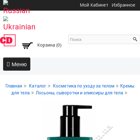
Перейти к
Мой Кабинет
Избранное
основному
содержанию
Корзина (0)
Главная
Главная
Каталог
Косметика по уходу за телом
Кремы
АКЦИИ
для тела
Лосьоны, сыворотки и эликсиры для тела
Волосы
Бальзамы и кондиционеры
Безсульфатный уход
Воски, пасты, глина, помады для волос
Гели для волос