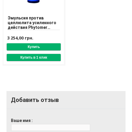
Доставка
Оплата
Эмульсия против
целлюлита усиленного
Возврат товара
действия Phytomer
Celluli Attack
Concentrate
3 254,00 грн.
Добавить отзыв
Ваше имя