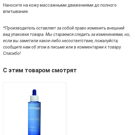
Средства для депиляции
Наносите на кожу массажными движениями до полного
Туалетная вода для тела
впитывания.
Уход для ног
Уход для рук
*Производитель оставляет за собой право изменить внешний
Мужчинам
вид упаковки товара. Мы стараемся следить за изменениями, но,
если вы заметили какое-либо несоответствие, пожалуйста,
Для бороды и усов
сообщите нам об этом в письме или в комментарии к товару.
Наборы косметики для мужчин
Спасибо!
Средства для бритья
Уход для лица
С этим товаром смотрят
Уход для тела
Уход за мужскими волосами
Бренды
О Магазине
Каталог
Контакты
Отзывы