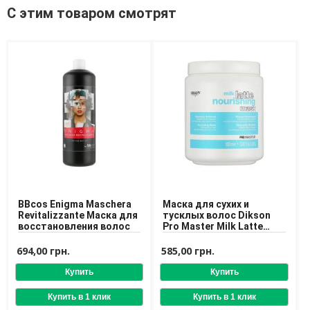
Средства для депиляции
С этим товаром смотрят
Туалетная вода для тела
Уход для ног
Уход для рук
Мужчинам
Для бороды и усов
Наборы косметики для мужчин
Средства для бритья
Уход для лица
Уход для тела
Уход за мужскими волосами
BBcos Enigma Maschera
Маска для сухих и
Бренды
Revitalizzante Маска для
тусклых волос Dikson
восстановления волос
Pro Master Milk Latte
О Магазине
Nourishing Mask 1000 ml
694,00 грн.
585,00 грн.
Каталог
Контакты
Отзывы