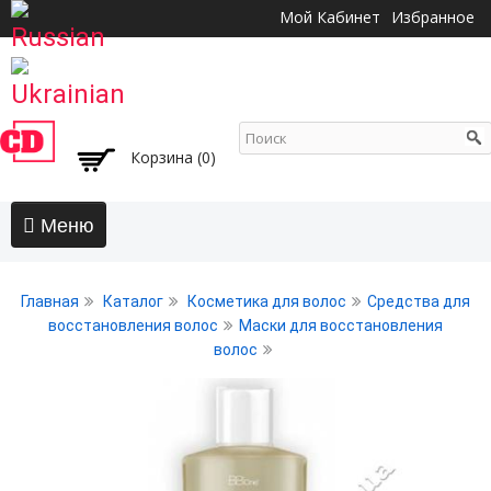
Перейти к
Мой Кабинет
Избранное
основному
содержанию
Корзина (0)
Главная
Главная
Каталог
Косметика для волос
Средства для
АКЦИИ
восстановления волос
Маски для восстановления
волос
Волосы
Бальзамы и кондиционеры
Безсульфатный уход
Воски, пасты, глина, помады для волос
Гели для волос