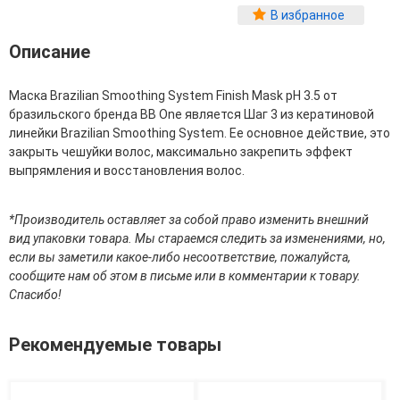
Фитопластика волос
В избранное
Для Лица
Описание
Автозагар для лица
Маска Brazilian Smoothing System Finish Mask pH 3.5 от
Ампулы для лица
бразильского бренда BB One является Шаг 3 из кератиновой
Бальзамы для лица
линейки Brazilian Smoothing System. Ее основное действие, это
Гели для лица
закрыть чешуйки волос, максимально закрепить эффект
Защита от солнца для лица
выпрямления и восстановления волос.
Карбокситерапия
Кремы для лица
Лосьоны, тоники и мисты для лица
*Производитель оставляет за собой право изменить внешний
Маски для лица
вид упаковки товара. Мы стараемся следить за изменениями, но,
Масла для лица
если вы заметили какое-либо несоответствие, пожалуйста,
Мицеллярная вода
сообщите нам об этом в письме или в комментарии к товару.
Молочко и сливки для лица
Спасибо!
Наборы для ухода за лицом
Пенки и муссы для лица
Скрабы, пилинги и гоммажи для лица
Рекомендуемые товары
Спреи для лица
Средства для умывания
Сыворотки, эликсиры, эмульсии, концентраты и