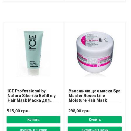
Доставка
Оплата
Возврат товара
ICE Professional by
Увлажняющая маска Spa
Natura Siberica Refill my
Master Roses Line
Hair Mask Маска для
Moisture Hair Mask
сухих и поврежденных
волос
515,00 грн.
298,00 грн.