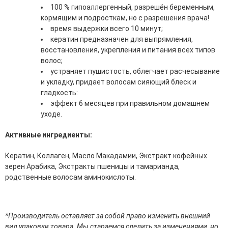
100 % гипоаллергенный, разрешён беременным,
эссенции для лица
кормящим и подросткам, но с разрешения врача!
Уход для губ
время выдержки всего 10 минут;
Уход для кожи вокруг глаз
кератин предназначен для выпрямления,
Флюиды для лица
восстановления, укрепления и питания всех типов
волос;
Для Тела
устраняет пушистость, облегчает расчесывание
и укладку, придает волосам сияющий блеск и
Автозагар для тела
гладкость:
Антицеллюлитные средства
эффект 6 месяцев при правильном домашнем
Бальзамы и гели для тела
уходе.
Гели для душа
Дезодоранты для тела
Активные ингредиенты:
Защита от солнца для тела
Кремы для тела
Кератин, Коллаген, Масло Макадамии, Экстракт кофейных
Лосьоны, сыворотки и эликсиры для тела
зерен Арабика, Экстракты пшеницы и тамарианда,
Масла для тела
родственные волосам аминокислоты.
Молочко для тела
Мыло
Наборы по уходу за телом
Пены для ванны
*Производитель оставляет за собой право изменить внешний
Скрабы и пилинги для тела
вид упаковки товара. Мы стараемся следить за изменениями, но,