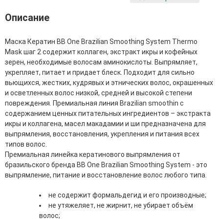
Фитопластика волос
Описание
Для Лица
Маска Кератин BB One Brazilian Smoothing System Thermo
Автозагар для лица
Mask шаг 2 содержит коллаген, экстракт икры и кофейных
Ампулы для лица
зерен, необходимые волосам аминокислоты. Выпрямляет,
Бальзамы для лица
укрепляет, питает и придает блеск. Подходит для сильно
Гели для лица
вьющихся, жестких, кудрявых и этнических волос, окрашенных
Защита от солнца для лица
и осветленных волос низкой, средней и высокой степени
Карбокситерапия
повреждения. Премиальная линия Brazilian smoothin с
Кремы для лица
содержанием ценных питательных ингредиентов – экстракта
Лосьоны, тоники и мисты для лица
икры и коллагена, масел макадамии и ши предназначена для
Маски для лица
выпрямления, восстановления, укрепления и питания всех
Масла для лица
типов волос.
Мицеллярная вода
Премиальная линейка кератинового выпрямления от
Молочко и сливки для лица
бразильского бренда BB One Brazilian Smoothing System - это
Наборы для ухода за лицом
выпрямление, питание и восстановление волос любого типа.
Пенки и муссы для лица
Скрабы, пилинги и гоммажи для лица
не содержит формальдегид и его производные;
Спреи для лица
не утяжеляет, не жирнит, не убирает объём
Средства для умывания
волос;
Сыворотки, эликсиры, эмульсии, концентраты и