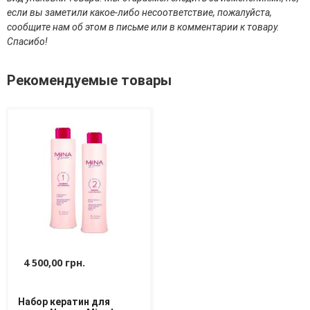
Средства для депиляции
если вы заметили какое-либо несоответствие, пожалуйста,
Туалетная вода для тела
сообщите нам об этом в письме или в комментарии к товару.
Уход для ног
Спасибо!
Уход для рук
Мужчинам
Рекомендуемые товары
Для бороды и усов
Наборы косметики для мужчин
Средства для бритья
Уход для лица
Уход для тела
Уход за мужскими волосами
Бренды
О Магазине
4 500,00 грн.
Каталог
Контакты
Набор кератин для
Отзывы