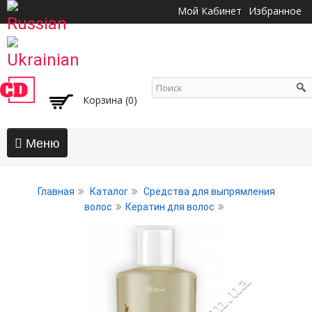
Перейти к
Мой Кабинет
Избранное
основному
содержанию
Корзина (0)
Главная
Главная
Каталог
Средства для выпрямления
АКЦИИ
волос
Кератин для волос
Волосы
Бальзамы и кондиционеры
Безсульфатный уход
Воски, пасты, глина, помады для волос
Гели для волос