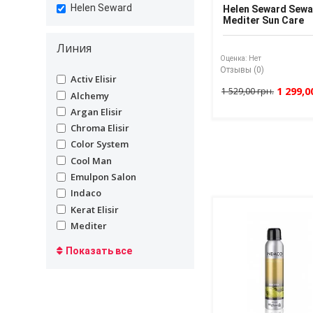
undefined
Helen Seward
Helen Seward Sewa
Mediter Sun Care
Линия
Оценка:
Нет
Отзывы (0)
undefined
Activ Elisir
1 299,0
1 529,00 грн.
undefined
Alchemy
undefined
Argan Elisir
undefined
Chroma Elisir
undefined
Color System
undefined
Cool Man
undefined
Emulpon Salon
undefined
Indaco
undefined
Kerat Elisir
undefined
Mediter
Показать все