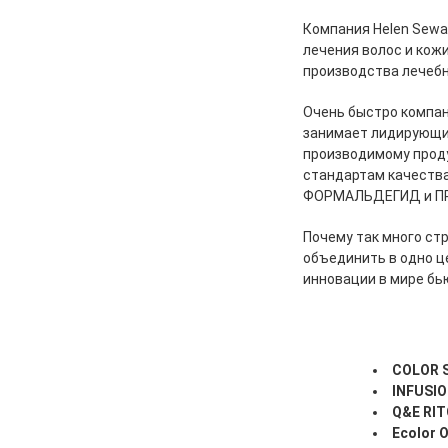
Компания Helen Sewa
лечения волос и кож
производства лечебн
Очень быстро компан
занимает лидирующие 
производимому прод
стандартам качества
ФОРМАЛЬДЕГИД и ПР
Почему так много стр
объединить в одно ц
инновации в мире бь
COLOR 
INFUSIO
Q&E RIT
Ecolor 