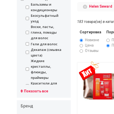
Бальзамы и
undefined
Helen Seward
кондиционеры
Безсульфатный
undefined
уход
183 товара(ов) в ката
Воски, пасты,
undefined
Сортировка
Пор
глина, помады
для волос
Новизне
П
undefined
Гели для волос
Цена
П
Декапаж (смывка
undefined
Отзывы
цвета)
Жидкие
undefined
кристаллы,
Страницы
флюиды,
праймеры
Красители для
undefined
волос
Показать все
undefined
Кремы для волос
undefined
Лаки для волос
Бренд