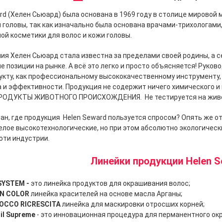
rd (Хелен Сьюард) была основана в 1969 году в столице мировой 
и головы, так как изначально была основана врачами-трихологам
ой косметики для волос и кожи головы.
ия Хелен Сьюард стала известна за пределами своей родины, а се
позиции на рынке. А всё это легко и просто объясняется! Руков
укту, как профессиональному высококачественному инструменту
 и эффективности. Продукция не содержит ничего химического и
ОДУКТЫ ЖИВОТНОГО ПРОИСХОЖДЕНИЯ. Не тестируется на жив
ан, где продукция Helen Seward пользуется спросом? Опять же от
елое высокотехнологические, но при этом абсолютно экологичес
юти индустрии.
Линейки продукции Helen 
SYSTEM -
это линейка продуктов для окрашивания волос;
N COLOR​
линейка красителей на основе масла Арганы;
OCCO RICRESCITA​
линейка для маскировки отросших корней;
Oil Supreme
- это инновационная процедура для перманентного ок