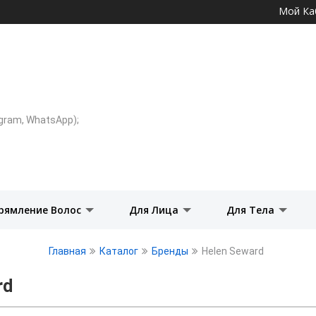
Перейти к
Мой Ка
основному
содержанию
legram, WhatsApp);
рямление Волос
Для Лица
Для Тела
Главная
Каталог
Бренды
Helen Seward
rd