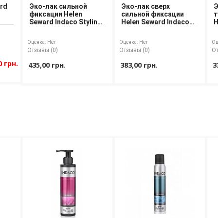
rd
Эко-лак сильной
Эко-лак сверх
Э
фиксации Helen
сильной фиксации
т
Seward Indaco Styling
Helen Seward Indaco
H
Spray 250 ml
Techno Spray Eco 200
ml
Оценка:
Нет
Оценка:
Нет
Оц
Отзывы (0)
Отзывы (0)
От
0 грн.
435,00 грн.
383,00 грн.
3