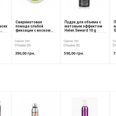
Сверхматовая
Пудра для объема с
П
всех
помада слабой
матовым эффектом
м
n
фиксации с воском
Helen Seward 10 g
S
Helen Seward 75 ml
Оценка:
Нет
Оценка:
Нет
Оц
Отзывы (0)
Отзывы (0)
От
390,00 грн.
590,00 грн.
7