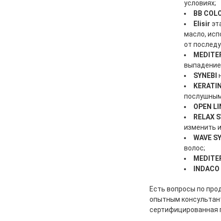
условиях;
BB COL
Elisir
эта
масло, исп
от послед
MEDITE
выпадение 
SYNEBI
KERATI
послушным
OPEN L
RELAX 
изменить и
WAVE S
волос;
MEDITE
INDACO
Есть вопросы по про
опытным консультант
сертифицированная п