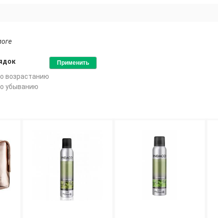
логе
ядок
о возрастанию
о убыванию