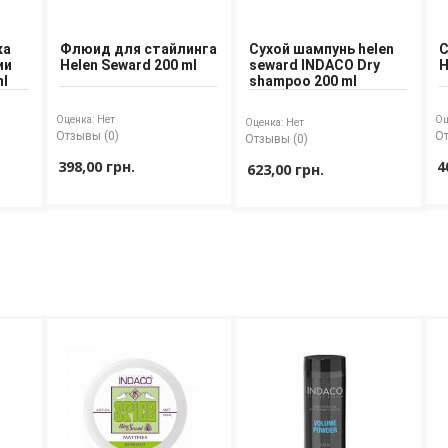
ка
Флюид для стайлинга
Сухой шампунь helen
С
ии
Helen Seward 200 ml
seward INDACO Dry
H
ml
shampoo 200 ml
Оценка:
Нет
Оц
Оценка:
Нет
Отзывы (0)
От
Отзывы (0)
398,00 грн.
4
623,00 грн.