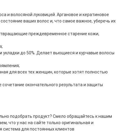
оса и волосяной луковицей. Аргановое и кератиновое
состояние ваших волос и, что самое важное, уберечь их
дотвращающие преждевременное старение кожи,
я;
 и укладки до 50%. Делает вьющиеся и курчавые волосы
рямления;
ная для всех тех женщин, которые хотят полностью
ее сочетание окончательного результата и защиты
ильно подобрать продукт? Смело обращайтесь к нашим
, что у нас на сайте только оригинальная и
я система для постоянных клиентов