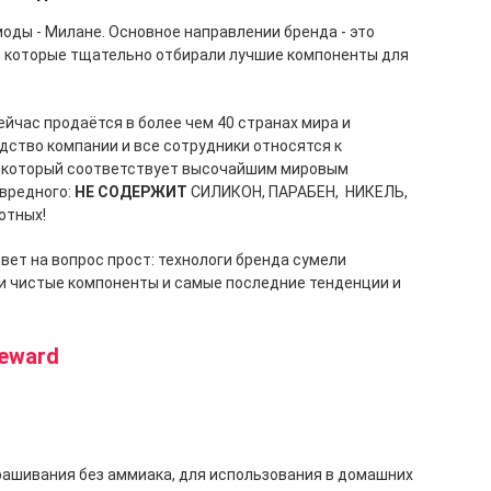
моды - Милане. Основное направлении бренда - это
и, которые тщательно отбирали лучшие компоненты для
йчас продаётся в более чем 40 странах мира и
одство компании и все сотрудники относятся к
, который соответствует высочайшим мировым
 вредного:
НЕ СОДЕРЖИТ
СИЛИКОН, ПАРАБЕН, НИКЕЛЬ,
отных!
вет на вопрос прост: технологи бренда сумели
ки чистые компоненты и самые последние тенденции и
Seward
рашивания без аммиака, для использования в домашних