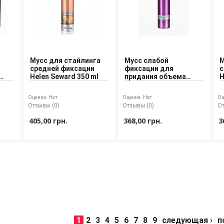
Мусс для стайлинга
Мусс слабой
М
средней фиксации
фиксации для
с
Helen Seward 350 ml
придания объема
H
n
Helen Seward 250 ml
Оценка:
Нет
Оценка:
Нет
Оц
Отзывы (0)
Отзывы (0)
От
405,00 грн.
368,00 грн.
3
1
2
3
4
5
6
7
8
9
следующая ›
п