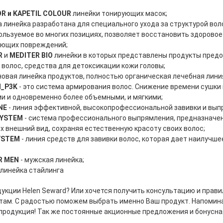
OR и KAPETIL COLOUR
линейки тонирующих масок;
 линейка разработана для специального ухода за структурой вол
ользуемое во многих позициях, позволяет восстановить здоровое 
ующих повреждений;
R
и
MEDITER BIO
линейки в которых представлены продукты пре
волос, средства для детоксикации кожи головы;
новая линейка продуктов, полностью органическая лечебная лини
N_P3K
- это система армирования волос. Снижение времени сушки
и и одновременно более объемными, и мягкими;
INE
- линия эффективной, высокопрофессиональной завивки и вып
SYSTEM
- система профессионального выпрямления, предназначен
х внешний вид, сохраняя естественную красоту своих волос;
YSTEM
- линия средств для завивки волос, которая дает наилучш
R MEN
- мужская линейка;
линейка стайлинга
дукции Helen Seward? Или хочется получить консультацию и прав
ам. С радостью поможем выбрать именно Ваш продукт. Напоминаем
родукция! Так же постоянные акционные предложения и бонусна