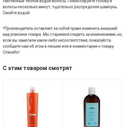
смоченные теплой водой волосы. Помассируйте голову и
эссенции для лица
волосы несколько минут, тщательно распределяя шампунь.
Уход для губ
Cмойте водой.
Уход для кожи вокруг глаз
Флюиды для лица
*Производитель оставляет за собой право изменить внешний
Для Тела
вид упаковки товара. Мы стараемся следить за изменениями, но,
если вы заметили какое-либо несоответствие, пожалуйста,
Автозагар для тела
сообщите нам об этом в письме или в комментарии к товару.
Антицеллюлитные средства
Спасибо!
Бальзамы и гели для тела
Гели для душа
С этим товаром смотрят
Дезодоранты для тела
Защита от солнца для тела
Кремы для тела
Лосьоны, сыворотки и эликсиры для тела
Масла для тела
Молочко для тела
Мыло
Наборы по уходу за телом
Пены для ванны
Скрабы и пилинги для тела