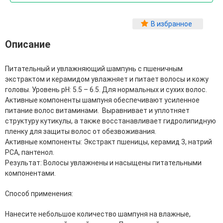
Фитопластика волос
Для Лица
В избранное
Описание
Автозагар для лица
Ампулы для лица
Бальзамы для лица
Питательный и увлажняющий шампунь c пшеничным
Гели для лица
экстрактом и керамидом увлажняет и питает волосы и кожу
Защита от солнца для лица
головы. Уровень pH: 5.5 – 6.5. Для нормальных и сухих волос.
Карбокситерапия
Активные компоненты шампуня обеспечивают усиленное
Кремы для лица
питание волос витаминами. Выравнивает и уплотняет
Лосьоны, тоники и мисты для лица
структуру кутикулы, а также восстанавливает гидролипидную
Маски для лица
пленку для защиты волос от обезвоживания.
Масла для лица
Активные компоненты: Экстракт пшеницы, керамид 3, натрий
Мицеллярная вода
РСА, пантенол.
Молочко и сливки для лица
Результат: Волосы увлажнены и насыщены питательными
Наборы для ухода за лицом
компонентами.
Пенки и муссы для лица
Скрабы, пилинги и гоммажи для лица
Способ применения:
Спреи для лица
Средства для умывания
Нанесите небольшое количество шампуня на влажные,
Сыворотки, эликсиры, эмульсии, концентраты и