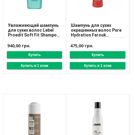
Доставка
Оплата
Увлажняющий шампунь
Шампунь для сухих
Возврат товара
для сухих волос Lebel
окрашенных волос Pure
Proedit Soft Fit Shampoo
Hydration Farouk
300 ml
Shampoo
940,00 грн.
475,00 грн.