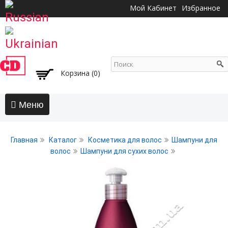
Перейти к
Мой Кабинет
Избранное
основному
содержанию
Корзина (0)
Главная
Главная
Каталог
Косметика для волос
Шампуни для
АКЦИИ
волос
Шампуни для сухих волос
Волосы
Бальзамы и кондиционеры
Безсульфатный уход
Воски, пасты, глина, помады для волос
Гели для волос