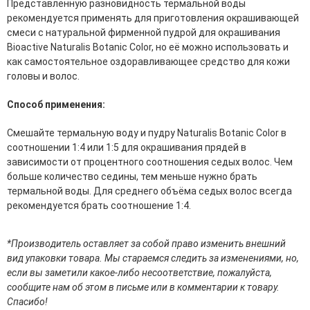
Представленную разновидность термальной воды
эссенции для лица
рекомендуется применять для приготовления окрашивающей
Уход для губ
смеси с натуральной фирменной пудрой для окрашивания
Уход для кожи вокруг глаз
Biоaсtive Naturalis Botanic Color, но её можно использовать и
Флюиды для лица
как самостоятельное оздоравливающее средство для кожи
головы и волос.
Для Тела
Способ применения:
Автозагар для тела
Антицеллюлитные средства
Смешайте термальную воду и пудру Naturalis Botanic Color в
Бальзамы и гели для тела
соотношении 1:4 или 1:5 для окрашивания прядей в
Гели для душа
зависимости от процентного соотношения седых волос. Чем
Дезодоранты для тела
больше количество седины, тем меньше нужно брать
Защита от солнца для тела
термальной воды. Для среднего объёма седых волос всегда
Кремы для тела
рекомендуется брать соотношение 1:4.
Лосьоны, сыворотки и эликсиры для тела
Масла для тела
Молочко для тела
*Производитель оставляет за собой право изменить внешний
Мыло
вид упаковки товара. Мы стараемся следить за изменениями, но,
Наборы по уходу за телом
если вы заметили какое-либо несоответствие, пожалуйста,
Пены для ванны
сообщите нам об этом в письме или в комментарии к товару.
Скрабы и пилинги для тела
Спасибо!