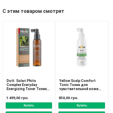
Средства для депиляции
Туалетная вода для тела
С этим товаром смотрят
Уход для ног
Уход для рук
Мужчинам
Для бороды и усов
Наборы косметики для мужчин
Средства для бритья
Уход для лица
Уход для тела
Уход за мужскими волосами
Бренды
Dott. Solari Phito
Yellow Scalp Comfort
Complex Everyday
Tonic Тоник для
О Магазине
Energizing Toner Тоник
чувствительной кожи
для стимуляции роста
головы
Каталог
волос
1 499,00 грн.
850,00 грн.
Контакты
Отзывы