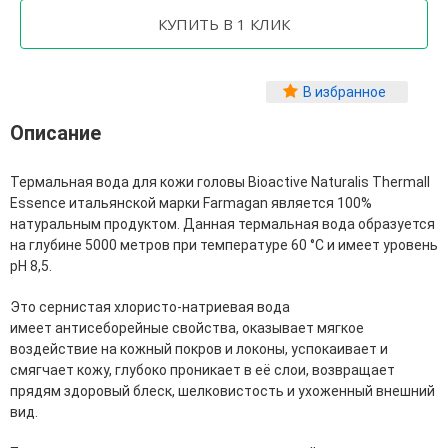
Фитопластика волос
Для Лица
Автозагар для лица
В избранное
Ампулы для лица
Описание
Бальзамы для лица
Гели для лица
Защита от солнца для лица
Термальная вода для кожи головы Bioactive Naturalis Thermall
Карбокситерапия
Essence итальянской марки Farmagan является 100%
Кремы для лица
натуральным продуктом. Данная термальная вода образуется
Лосьоны, тоники и мисты для лица
на глубине 5000 метров при температуре 60 °С и имеет уровень
Маски для лица
pH 8,5.
Масла для лица
Мицеллярная вода
Это сернистая хлористо-натриевая вода
Молочко и сливки для лица
имеет антисеборейные свойства, оказывает мягкое
Наборы для ухода за лицом
воздействие на кожный покров и локоны, успокаивает и
Пенки и муссы для лица
смягчает кожу, глубоко проникает в её слои, возвращает
Скрабы, пилинги и гоммажи для лица
прядям здоровый блеск, шелковистость и ухоженный внешний
Спреи для лица
вид.
Средства для умывания
Сыворотки, эликсиры, эмульсии, концентраты и