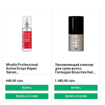
Доставка
Оплата
Возврат товара
Mirella Professional
Увлажняющий эликсир
Active Drops Repair
для сухих волос
Serum
Farmagan Bioactive Hair
Восстанавливающая
Care Hydra Elixir 100 ml
сыворотка для волос
448,00 грн.
1 480,00 грн.