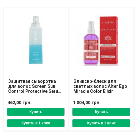
Средства для депиляции
Туалетная вода для тела
Уход для ног
Уход для рук
Мужчинам
Для бороды и усов
Наборы косметики для мужчин
Средства для бритья
Уход для лица
Уход для тела
Уход за мужскими волосами
Защитная сыворотка
Эликсир-блеск для
для волос Screen Sun
светлых волос Alter Ego
Control Protective Serum
Miracle Color Elixir
Бренды
200 ml
462,00 грн.
1 004,00 грн.
О Магазине
Каталог
Контакты
Отзывы