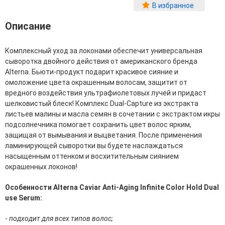
Фитопластика волос
В избранное
Для Лица
Описание
Автозагар для лица
Комплексный уход за локонами обеспечит универсальная
Ампулы для лица
сыворотка двойного действия от американского бренда
Бальзамы для лица
Alterna. Бьюти-продукт подарит красивое сияние и
Гели для лица
омоложение цвета окрашенным волосам, защитит от
Защита от солнца для лица
вредного воздействия ультрафиолетовых лучей и придаст
Карбокситерапия
шелковистый блеск! Комплекс Dual-Capture из экстракта
Кремы для лица
листьев малины и масла семян в сочетании с экстрактом икры
Лосьоны, тоники и мисты для лица
подсолнечника помогает сохранить цвет волос ярким,
Маски для лица
защищая от вымывания и выцветания. После применения
Масла для лица
ламинирующей сыворотки вы будете наслаждаться
Мицеллярная вода
насыщенным оттенком и восхитительным сиянием
Молочко и сливки для лица
окрашенных локонов!
Наборы для ухода за лицом
Пенки и муссы для лица
Особенности Alterna Caviar Anti-Aging Infinite Color Hold Dual
Скрабы, пилинги и гоммажи для лица
use Serum:
Спреи для лица
Средства для умывания
-
подходит для всех типов волос;
Сыворотки, эликсиры, эмульсии, концентраты и