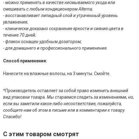
- можно применять в качестве несмываемого ухода или
эссенции для лица
смешивать с любым кондиционером Alterna;
Уход для губ
- восстанавливает липидный слой и утраченный уровень
Уход для кожи вокруг глаз
увлажнения;
Флюиды для лица
- клинически доказано сохранение яркости и сияния цвета в
течение 70 дней;
Для Тела
- флакон оснащен удобным дозатором;
- для домашнего и профессионального применения.
Автозагар для тела
Антицеллюлитные средства
Способ применения:
Бальзамы и гели для тела
Гели для душа
Нанесите на влажные волосы, на 3 минуты. Смойте.
Дезодоранты для тела
Защита от солнца для тела
Кремы для тела
*Производитель оставляет за собой право изменить внешний
Лосьоны, сыворотки и эликсиры для тела
вид упаковки товара. Мы стараемся следить за изменениями, но,
Масла для тела
если вы заметили какое-либо несоответствие, пожалуйста,
Молочко для тела
сообщите нам об этом в письме или в комментарии к товару.
Мыло
Спасибо!
Наборы по уходу за телом
Пены для ванны
С этим товаром смотрят
Скрабы и пилинги для тела