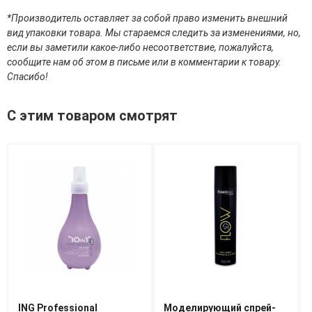
эссенции для лица
*Производитель оставляет за собой право изменить внешний
Уход для губ
вид упаковки товара. Мы стараемся следить за изменениями, но,
Уход для кожи вокруг глаз
если вы заметили какое-либо несоответствие, пожалуйста,
Флюиды для лица
сообщите нам об этом в письме или в комментарии к товару.
Спасибо!
Для Тела
С этим товаром смотрят
Автозагар для тела
Антицеллюлитные средства
Бальзамы и гели для тела
Гели для душа
Дезодоранты для тела
Защита от солнца для тела
Кремы для тела
Лосьоны, сыворотки и эликсиры для тела
Масла для тела
Молочко для тела
Мыло
Наборы по уходу за телом
Пены для ванны
Скрабы и пилинги для тела
ING Professional
Моделирующий спрей-