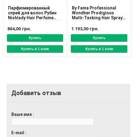
Парфюмированный
By Fama Professional
спрей для волос Рубин
Wondher Prodigious
Nishlady Hair Perfume
Multi-Tasking Hair Spray
Ruby Spray 75 ml
Спрей для
восстановления волос
864,00 грн.
1 193,00 грн.
Добавить отзыв
Ваше имя
E-mail