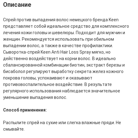
Фитопластика волос
Описание
Для Лица
Спрей против выпадения волос немецкого бренда Keen
представляет собой идеальное средство для комплексного
Автозагар для лица
лечения кожи головы и шевелюры. Подходит для мужчин и
Ампулы для лица
женщин. Рекомендуется использовать при обильном
Бальзамы для лица
выпадении волос, а также в качестве профилактики.
Гели для лица
Сыворотка-спрей Keen Anti Hair Loss Spray мягко, но
Защита от солнца для лица
действенно воздействует на корни волос. В идеально
Карбокситерапия
сбалансированной комбинации биотин, экстракт березы и
Кремы для лица
бисаболол регулируют выработку секрета желез кожного
Лосьоны, тоники и мисты для лица
покрова головы, успокаивают и оказывают
Маски для лица
противовоспалительное воздействие. В результате
Масла для лица
регулярного использования наблюдается значительное
Мицеллярная вода
уменьшение выпадения волос.
Молочко и сливки для лица
Наборы для ухода за лицом
Способ применения:
Пенки и муссы для лица
Скрабы, пилинги и гоммажи для лица
Распылите спрей на сухие или слегка влажные пряди. Не
Спреи для лица
смывайте.
Средства для умывания
Сыворотки, эликсиры, эмульсии, концентраты и