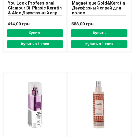
You Look Professional
Magnetique Gold&Keratin
Доставка
Glamour Bi-Phasic Keratin
Двухфазный спрей для
& Aloe Двухфазный спрей
волос
Оплата
с кератином
414,00 грн.
688,00 грн.
Возврат товара