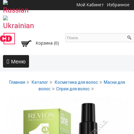
Перейти к
Мой Кабинет
Избранное
основному
содержанию
Корзина (0)
Главная
Главная
Каталог
Косметика для волос
Маски для
АКЦИИ
волос
Спреи для волос
Волосы
Бальзамы и кондиционеры
Безсульфатный уход
Воски, пасты, глина, помады для волос
Гели для волос