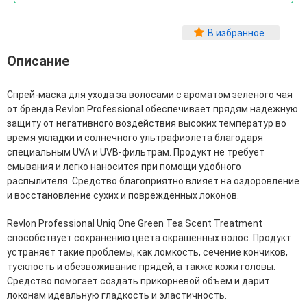
Фитопластика волос
Для Лица
В избранное
Описание
Автозагар для лица
Ампулы для лица
Бальзамы для лица
Спрей-маска для ухода за волосами с ароматом зеленого чая
Гели для лица
от бренда Revlon Professional обеспечивает прядям надежную
Защита от солнца для лица
защиту от негативного воздействия высоких температур во
Карбокситерапия
время укладки и солнечного ультрафиолета благодаря
Кремы для лица
специальным UVA и UVB-фильтрам. Продукт не требует
Лосьоны, тоники и мисты для лица
смывания и легко наносится при помощи удобного
Маски для лица
распылителя. Средство благоприятно влияет на оздоровление
Масла для лица
и восстановление сухих и поврежденных локонов.
Мицеллярная вода
Молочко и сливки для лица
Revlon Professional Uniq One Green Tea Scent Treatment
Наборы для ухода за лицом
способствует сохранению цвета окрашенных волос. Продукт
Пенки и муссы для лица
устраняет такие проблемы, как ломкость, сечение кончиков,
Скрабы, пилинги и гоммажи для лица
тусклость и обезвоживание прядей, а также кожи головы.
Спреи для лица
Средство помогает создать прикорневой объем и дарит
Средства для умывания
локонам идеальную гладкость и эластичность.
Сыворотки, эликсиры, эмульсии, концентраты и