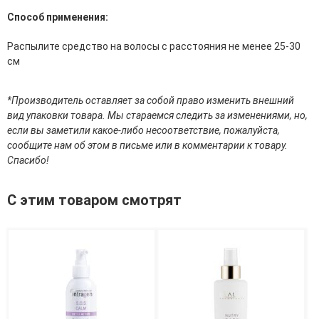
эссенции для лица
Способ применения:
Уход для губ
Уход для кожи вокруг глаз
Распылите средство на волосы с расстояния не менее 25-30
Флюиды для лица
см
Для Тела
*Производитель оставляет за собой право изменить внешний
вид упаковки товара. Мы стараемся следить за изменениями, но,
Автозагар для тела
если вы заметили какое-либо несоответствие, пожалуйста,
Антицеллюлитные средства
сообщите нам об этом в письме или в комментарии к товару.
Бальзамы и гели для тела
Спасибо!
Гели для душа
Дезодоранты для тела
Защита от солнца для тела
С этим товаром смотрят
Кремы для тела
Лосьоны, сыворотки и эликсиры для тела
Масла для тела
Молочко для тела
Мыло
Наборы по уходу за телом
Пены для ванны
Скрабы и пилинги для тела