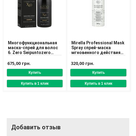
Многофункциональная
Mirella Professional Mask
маска-спрей для волос
Spray спрей-маска
6. Zero Seipuntozero
мгновенного действия
Connection Y10
15 в 1
Multiaction Action Mask
675,00 грн.
320,00 грн.
200 ml
Добавить отзыв