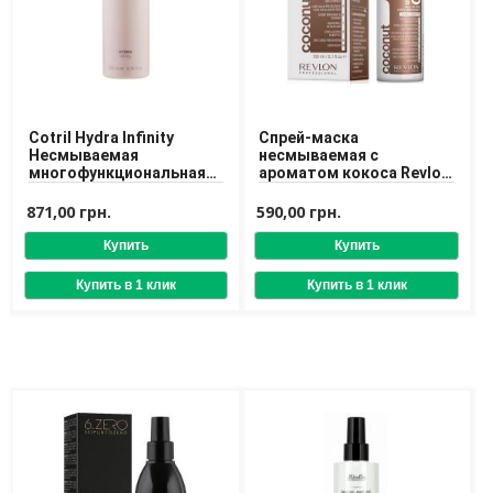
Доставка
Оплата
Возврат товара
Cotril Hydra Infinity
Спрей-маска
Несмываемая
несмываемая с
многофункциональная
ароматом кокоса Revlon
маска интенсивного
Uniqone All In One Spray
действия
871,00 грн.
590,00 грн.