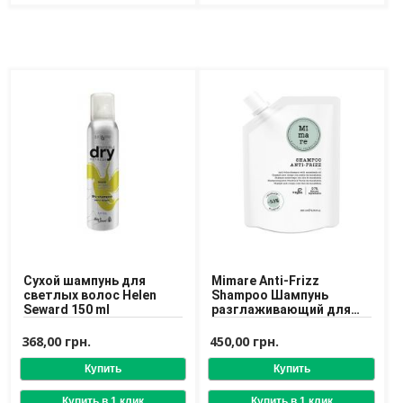
Сухой шампунь для
Mimare Anti-Frizz
светлых волос Helen
Shampoo Шампунь
Seward 150 ml
разглаживающий для
волос с маслом
макадамии
368,00 грн.
450,00 грн.