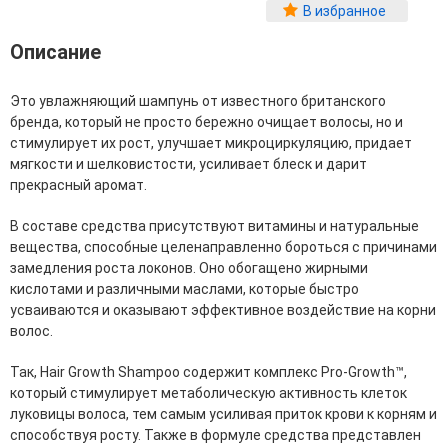
Фитопластика волос
В избранное
Для Лица
Описание
Автозагар для лица
Это увлажняющий шампунь от известного британского
Ампулы для лица
бренда, который не просто бережно очищает волосы, но и
Бальзамы для лица
стимулирует их рост, улучшает микроциркуляцию, придает
Гели для лица
мягкости и шелковистости, усиливает блеск и дарит
Защита от солнца для лица
прекрасный аромат.
Карбокситерапия
Кремы для лица
В составе средства присутствуют витамины и натуральные
Лосьоны, тоники и мисты для лица
вещества, способные целенаправленно бороться с причинами
Маски для лица
замедления роста локонов. Оно обогащено жирными
Масла для лица
кислотами и различными маслами, которые быстро
Мицеллярная вода
усваиваются и оказывают эффективное воздействие на корни
Молочко и сливки для лица
волос.
Наборы для ухода за лицом
Пенки и муссы для лица
Так, Hair Growth Shampoo содержит комплекс Pro-Growth™,
Скрабы, пилинги и гоммажи для лица
который стимулирует метаболическую активность клеток
Спреи для лица
луковицы волоса, тем самым усиливая приток крови к корням и
Средства для умывания
способствуя росту. Также в формуле средства представлен
Сыворотки, эликсиры, эмульсии, концентраты и