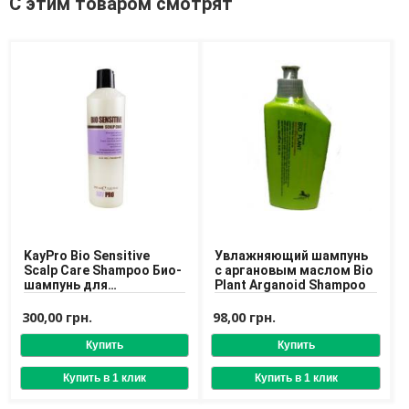
С этим товаром смотрят
Средства для депиляции
Туалетная вода для тела
Уход для ног
Уход для рук
Мужчинам
Для бороды и усов
Наборы косметики для мужчин
Средства для бритья
Уход для лица
Уход для тела
Уход за мужскими волосами
KayPro Bio Sensitive
Увлажняющий шампунь
Scalp Care Shampoo Био-
с аргановым маслом Bio
Бренды
шампунь для
Plant Arganoid Shampoo
чувствительной кожи
О Магазине
головы
300,00 грн.
98,00 грн.
Каталог
Контакты
Отзывы