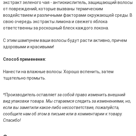
экстракт зеленого чая - антиокислитель, защищающий волосы
эссенции для лица
от повреждений, которые вызваны термическим
Уход для губ
воздействием и различными факторами окружающей среды. В
Уход для кожи вокруг глаз
свою очередь экстракты лимона и свежего яблока
Флюиды для лица
ответственны за роскошный блеск каждого локона.
Для Тела
С этим шампунем ваши волосы будут расти активно, причем
здоровыми и красивыми!
Автозагар для тела
Антицеллюлитные средства
Способ применения:
Бальзамы и гели для тела
Гели для душа
Нанести на влажные волосы. Хорошо вспенить, затем
Дезодоранты для тела
тщательно промыть.
Защита от солнца для тела
Кремы для тела
Лосьоны, сыворотки и эликсиры для тела
*Производитель оставляет за собой право изменить внешний
Масла для тела
вид упаковки товара. Мы стараемся следить за изменениями, но,
Молочко для тела
если вы заметили какое-либо несоответствие, пожалуйста,
Мыло
сообщите нам об этом в письме или в комментарии к товару.
Наборы по уходу за телом
Спасибо!
Пены для ванны
Скрабы и пилинги для тела