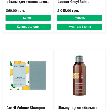
объем для тонких волос
Leonor Greyl Bain
с маслом миндаля
Volumateur aux Algues
200 ml
360,00 грн.
2 045,00 грн.
Cotril Volume Shampoo
Шампунь для объема и