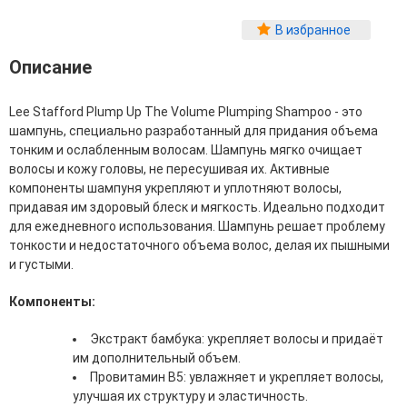
Фитопластика волос
В избранное
Для Лица
Описание
Автозагар для лица
Ампулы для лица
Lee Stafford Plump Up The Volume Plumping Shampoo - это
Бальзамы для лица
шампунь, специально разработанный для придания объема
Гели для лица
тонким и ослабленным волосам. Шампунь мягко очищает
Защита от солнца для лица
волосы и кожу головы, не пересушивая их. Активные
Карбокситерапия
компоненты шампуня укрепляют и уплотняют волосы,
Кремы для лица
придавая им здоровый блеск и мягкость. Идеально подходит
Лосьоны, тоники и мисты для лица
для ежедневного использования. Шампунь решает проблему
Маски для лица
тонкости и недостаточного объема волос, делая их пышными
Масла для лица
и густыми.
Мицеллярная вода
Молочко и сливки для лица
Компоненты:
Наборы для ухода за лицом
Пенки и муссы для лица
Экстракт бамбука: укрепляет волосы и придаёт
Скрабы, пилинги и гоммажи для лица
им дополнительный объем.
Спреи для лица
Провитамин B5: увлажняет и укрепляет волосы,
Средства для умывания
улучшая их структуру и эластичность.
Сыворотки, эликсиры, эмульсии, концентраты и