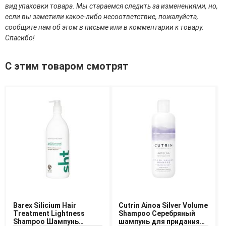
Средства для депиляции
вид упаковки товара. Мы стараемся следить за изменениями, но,
Туалетная вода для тела
если вы заметили какое-либо несоответствие, пожалуйста,
Уход для ног
сообщите нам об этом в письме или в комментарии к товару.
Уход для рук
Спасибо!
Мужчинам
С этим товаром смотрят
Для бороды и усов
Наборы косметики для мужчин
Средства для бритья
Уход для лица
Уход для тела
Уход за мужскими волосами
Бренды
О Магазине
Каталог
Barex Silicium Hair
Cutrin Ainoa Silver Volume
Контакты
Treatment Lightness
Shampoo Серебряный
Shampoo Шампунь
шампунь для придания
Отзывы