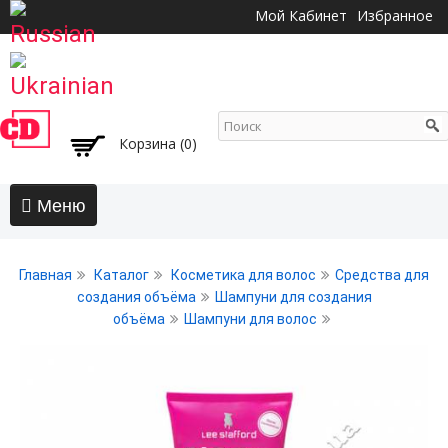
Перейти к
Мой Кабинет
Избранное
основному
содержанию
Корзина (0)
Главная
Главная
Каталог
Косметика для волос
Средства для
АКЦИИ
создания объёма
Шампуни для создания
объёма
Шампуни для волос
Волосы
Бальзамы и кондиционеры
Безсульфатный уход
Воски, пасты, глина, помады для волос
Гели для волос