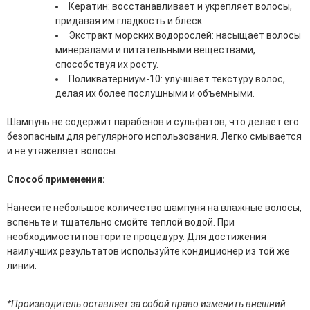
Кератин: восстанавливает и укрепляет волосы,
эссенции для лица
придавая им гладкость и блеск.
Уход для губ
Экстракт морских водорослей: насыщает волосы
Уход для кожи вокруг глаз
минералами и питательными веществами,
Флюиды для лица
способствуя их росту.
Поликватерниум-10: улучшает текстуру волос,
Для Тела
делая их более послушными и объемными.
Автозагар для тела
Шампунь не содержит парабенов и сульфатов, что делает его
Антицеллюлитные средства
безопасным для регулярного использования. Легко смывается
Бальзамы и гели для тела
и не утяжеляет волосы.
Гели для душа
Дезодоранты для тела
Способ применения:
Защита от солнца для тела
Кремы для тела
Нанесите небольшое количество шампуня на влажные волосы,
Лосьоны, сыворотки и эликсиры для тела
вспеньте и тщательно смойте теплой водой. При
Масла для тела
необходимости повторите процедуру. Для достижения
Молочко для тела
наилучших результатов используйте кондиционер из той же
Мыло
линии.
Наборы по уходу за телом
Пены для ванны
Скрабы и пилинги для тела
*Производитель оставляет за собой право изменить внешний