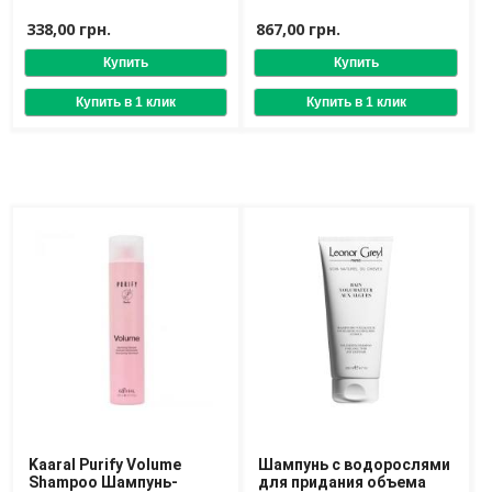
минеральный для
объёма волосам
объема волос
338,00 грн.
867,00 грн.
Доставка
Оплата
Возврат товара
Kaaral Purify Volume
Шампунь с водорослями
Shampoo Шампунь-
для придания объема