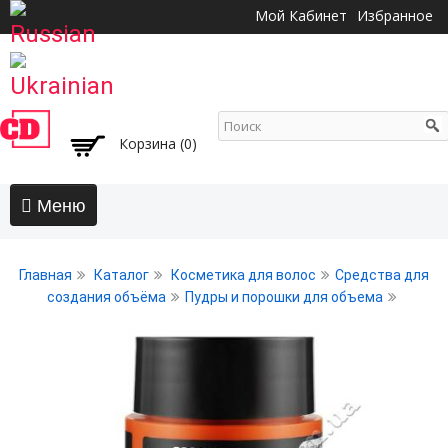
Перейти к
Мой Кабинет
Избранное
основному
содержанию
Корзина (0)
Главная
Главная
Каталог
Косметика для волос
Средства для
АКЦИИ
создания объёма
Пудры и порошки для объема
Волосы
Бальзамы и кондиционеры
Безсульфатный уход
Воски, пасты, глина, помады для волос
Гели для волос