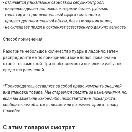
- отличается уникальным свойством себум-контроля;
эссенции для лица
- визуально делает волосяные стержни более грубыми;
Уход для губ
- гарантирует привлекательный эффект матовости;
Уход для кожи вокруг глаз
- придает дополнительный объем, без отягощения волос;
Флюиды для лица
- не склеивает пряди и сохраняет естественную для них легкость.
Для Тела
Способ применения:
Автозагар для тела
Разотрите небольшое количество пудры в ладонях, затем
Антицеллюлитные средства
распределите ее по прикорневой зоне волос, пока она не
Бальзамы и гели для тела
станет незаметной. При необходимости вычешите избыток
Гели для душа
средства расческой.
Дезодоранты для тела
Защита от солнца для тела
Кремы для тела
*Производитель оставляет за собой право изменить внешний
Лосьоны, сыворотки и эликсиры для тела
вид упаковки товара. Мы стараемся следить за изменениями, но,
Масла для тела
если вы заметили какое-либо несоответствие, пожалуйста,
Молочко для тела
сообщите нам об этом в письме или в комментарии к товару.
Мыло
Спасибо!
Наборы по уходу за телом
Пены для ванны
С этим товаром смотрят
Скрабы и пилинги для тела