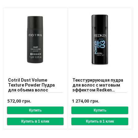
Средства для депиляции
Туалетная вода для тела
Уход для ног
Уход для рук
Мужчинам
Для бороды и усов
Наборы косметики для мужчин
Средства для бритья
Уход для лица
Уход для тела
Уход за мужскими волосами
Cotril Dust Volume
Текстурирующая пудра
Texture Powder Пудра
для волос с матовым
для объема волос
эффектом Redken
Бренды
Powder Grip 03 Mattifying
Hair Powder 7 g
572,00 грн.
1 274,00 грн.
О Магазине
Каталог
Контакты
Отзывы