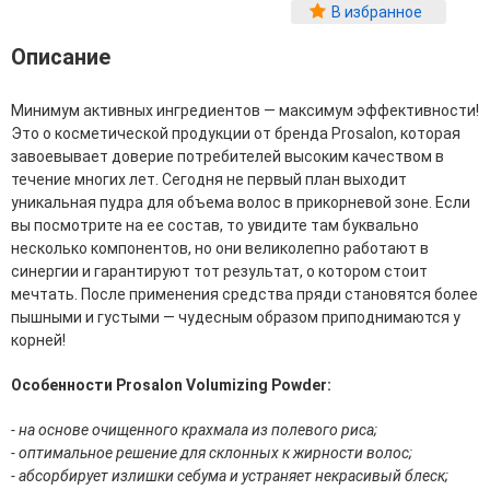
Фитопластика волос
В избранное
Для Лица
Описание
Автозагар для лица
Минимум активных ингредиентов — максимум эффективности!
Ампулы для лица
Это о косметической продукции от бренда Prosalon, которая
Бальзамы для лица
завоевывает доверие потребителей высоким качеством в
Гели для лица
течение многих лет. Сегодня не первый план выходит
Защита от солнца для лица
уникальная пудра для объема волос в прикорневой зоне. Если
Карбокситерапия
вы посмотрите на ее состав, то увидите там буквально
Кремы для лица
несколько компонентов, но они великолепно работают в
Лосьоны, тоники и мисты для лица
синергии и гарантируют тот результат, о котором стоит
Маски для лица
мечтать. После применения средства пряди становятся более
Масла для лица
пышными и густыми — чудесным образом приподнимаются у
Мицеллярная вода
корней!
Молочко и сливки для лица
Наборы для ухода за лицом
Особенности Prosalon Volumizing Powder:
Пенки и муссы для лица
Скрабы, пилинги и гоммажи для лица
- на основе очищенного крахмала из полевого риса;
Спреи для лица
- оптимальное решение для склонных к жирности волос;
Средства для умывания
- абсорбирует излишки себума и устраняет некрасивый блеск;
Сыворотки, эликсиры, эмульсии, концентраты и