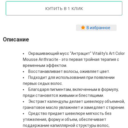
Фитопластика волос
Для Лица
Автозагар для лица
В избранное
Ампулы для лица
Бальзамы для лица
Описание
Гели для лица
Защита от солнца для лица
Окрашивающий мусс "Антрацит" Vitality's Art Color
Карбокситерапия
Mousse Anthracite - это первая тройная терапия с
Кремы для лица
временным эффектом.
Лосьоны, тоники и мисты для лица
Восстанавливает волосы, оживляет цвет.
Маски для лица
Подходит для использования при появлении
Масла для лица
первых седых волос.
Мицеллярная вода
Благодаря пигментам, включенным в формулу,
Молочко и сливки для лица
пряди становятся живыми и блестящими.
Наборы для ухода за лицом
Экстракт календулы делает шевелюру объемной,
Пенки и муссы для лица
гранатовое масло увлажняет и замедляет старение.
Скрабы, пилинги и гоммажи для лица
Средство придает шевелюре мягкость без
Спреи для лица
утяжеления, форму и объем, обеспечивает
Средства для умывания
поддержание капиллярной структуры волос,
Сыворотки, эликсиры, эмульсии, концентраты и