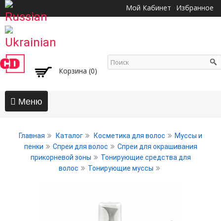
Перейти к
Мой Кабинет
Избранное
основному
содержанию
Корзина (0)
Главная
Главная
Каталог
Косметика для волос
Муссы и
АКЦИИ
пенки
Спреи для волос
Спреи для окрашивания
прикорневой зоны
Тонирующие средства для
Волосы
волос
Тонирующие муссы
Бальзамы и кондиционеры
Безсульфатный уход
Воски, пасты, глина, помады для волос
Гели для волос