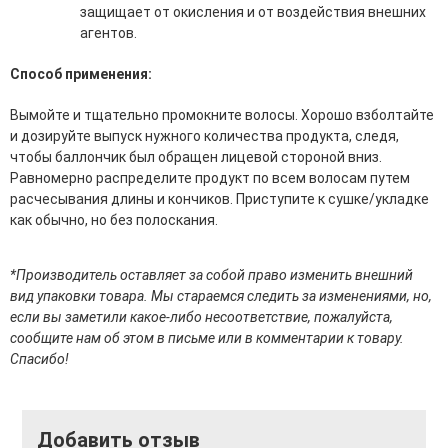
защищает от окисления и от воздействия внешних
эссенции для лица
агентов.
Уход для губ
Уход для кожи вокруг глаз
Способ применения:
Флюиды для лица
Вымойте и тщательно промокните волосы. Хорошо взболтайте
Для Тела
и дозируйте выпуск нужного количества продукта, следя,
чтобы баллончик был обращен лицевой стороной вниз.
Автозагар для тела
Равномерно распределите продукт по всем волосам путем
Антицеллюлитные средства
расчесывания длины и кончиков. Приступите к сушке/укладке
Бальзамы и гели для тела
как обычно, но без полоскания.
Гели для душа
Дезодоранты для тела
Защита от солнца для тела
*Производитель оставляет за собой право изменить внешний
Кремы для тела
вид упаковки товара. Мы стараемся следить за изменениями, но,
Лосьоны, сыворотки и эликсиры для тела
если вы заметили какое-либо несоответствие, пожалуйста,
Масла для тела
сообщите нам об этом в письме или в комментарии к товару.
Молочко для тела
Спасибо!
Мыло
Наборы по уходу за телом
Пены для ванны
Скрабы и пилинги для тела
Добавить отзыв