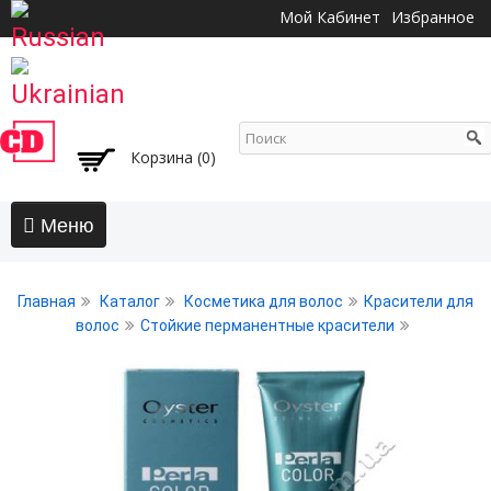
Перейти к
Мой Кабинет
Избранное
основному
содержанию
Корзина (0)
Главная
Главная
Каталог
Косметика для волос
Красители для
АКЦИИ
волос
Стойкие перманентные красители
Волосы
Бальзамы и кондиционеры
Безсульфатный уход
Воски, пасты, глина, помады для волос
Гели для волос