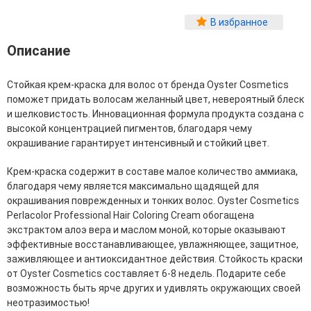
Фитопластика волос
В избранное
Для Лица
Описание
Автозагар для лица
Ампулы для лица
Стойкая крем-краска для волос от бренда Oyster Cosmetics
Бальзамы для лица
поможет придать волосам желанный цвет, невероятный блеск
Гели для лица
и шелковистость. Инновационная формула продукта создана с
Защита от солнца для лица
высокой концентрацией пигментов, благодаря чему
Карбокситерапия
окрашивание гарантирует интенсивный и стойкий цвет.
Кремы для лица
Лосьоны, тоники и мисты для лица
Крем-краска содержит в составе малое количество аммиака,
Маски для лица
благодаря чему является максимально щадящей для
Масла для лица
окрашивания поврежденных и тонких волос. Oyster Cosmetics
Мицеллярная вода
Perlacolor Professional Hair Coloring Cream обогащена
Молочко и сливки для лица
экстрактом алоэ вера и маслом моной, которые оказывают
Наборы для ухода за лицом
эффективные восстанавливающее, увлажняющее, защитное,
Пенки и муссы для лица
заживляющее и антиоксидантное действия. Стойкость краски
Скрабы, пилинги и гоммажи для лица
от Oyster Cosmetics составляет 6-8 недель. Подарите себе
Спреи для лица
возможность быть ярче других и удивлять окружающих своей
Средства для умывания
неотразимостью!
Сыворотки, эликсиры, эмульсии, концентраты и