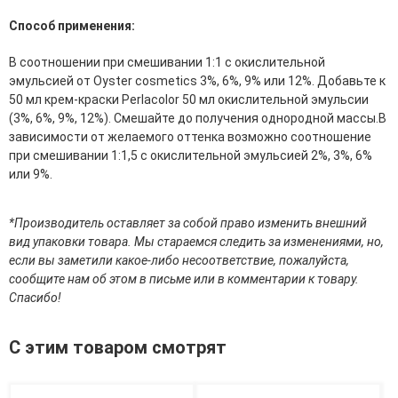
эссенции для лица
Способ применения:
Уход для губ
Уход для кожи вокруг глаз
В соотношении при смешивании 1:1 с окислительной
Флюиды для лица
эмульсией от Oyster cosmetics 3%, 6%, 9% или 12%. Добавьте к
50 мл крем-краски Perlacolor 50 мл окислительной эмульсии
Для Тела
(3%, 6%, 9%, 12%). Смешайте до получения однородной массы.В
зависимости от желаемого оттенка возможно соотношение
Автозагар для тела
при смешивании 1:1,5 с окислительной эмульсией 2%, 3%, 6%
Антицеллюлитные средства
или 9%.
Бальзамы и гели для тела
Гели для душа
Дезодоранты для тела
*Производитель оставляет за собой право изменить внешний
Защита от солнца для тела
вид упаковки товара. Мы стараемся следить за изменениями, но,
Кремы для тела
если вы заметили какое-либо несоответствие, пожалуйста,
Лосьоны, сыворотки и эликсиры для тела
сообщите нам об этом в письме или в комментарии к товару.
Масла для тела
Спасибо!
Молочко для тела
Мыло
С этим товаром смотрят
Наборы по уходу за телом
Пены для ванны
Скрабы и пилинги для тела