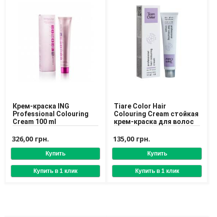
Средства для депиляции
Туалетная вода для тела
Уход для ног
Уход для рук
Мужчинам
Для бороды и усов
Наборы косметики для мужчин
Средства для бритья
Уход для лица
Крем-краска ING
Tiare Color Hair
Professional Colouring
Colouring Cream стойкая
Уход для тела
Cream 100 ml
крем-краска для волос
Уход за мужскими волосами
326,00 грн.
135,00 грн.
Бренды
О Магазине
Каталог
Контакты
Отзывы