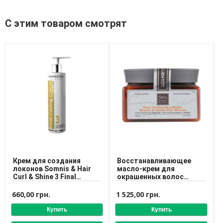
Средства для депиляции
Туалетная вода для тела
С этим товаром смотрят
Уход для ног
Уход для рук
Мужчинам
Для бороды и усов
Наборы косметики для мужчин
Средства для бритья
Уход для лица
Уход для тела
Уход за мужскими волосами
Бренды
Крем для создания
Восстанавливающее
О Магазине
локонов Somnis & Hair
масло-крем для
Curl & Shine 3 Final
окрашенных волос
Curling Cream 180 ml
Saryna Key Color Lasting
Каталог
Pure African Shea Butter
660,00 грн.
1 525,00 грн.
Контакты
Отзывы