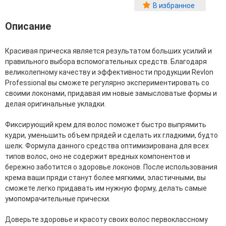
Фитопластика волос
В избранное
Для Лица
Описание
Автозагар для лица
Красивая прическа является результатом больших усилий и
Ампулы для лица
правильного выбора вспомогательных средств. Благодаря
Бальзамы для лица
великолепному качеству и эффективности продукции Revlon
Гели для лица
Professional вы сможете регулярно экспериментировать со
Защита от солнца для лица
своими локонами, придавая им новые замысловатые формы и
Карбокситерапия
делая оригинальные укладки.
Кремы для лица
Лосьоны, тоники и мисты для лица
Фиксирующий крем для волос поможет быстро выпрямить
Маски для лица
кудри, уменьшить объем прядей и сделать их гладкими, будто
Масла для лица
шелк. Формула данного средства оптимизирована для всех
Мицеллярная вода
типов волос, оно не содержит вредных компонентов и
Молочко и сливки для лица
бережно заботится о здоровье локонов. После использования
Наборы для ухода за лицом
крема ваши пряди станут более мягкими, эластичными, вы
Пенки и муссы для лица
сможете легко придавать им нужную форму, делать самые
Скрабы, пилинги и гоммажи для лица
умопомрачительные прически.
Спреи для лица
Средства для умывания
Доверьте здоровье и красоту своих волос первоклассному
Сыворотки, эликсиры, эмульсии, концентраты и