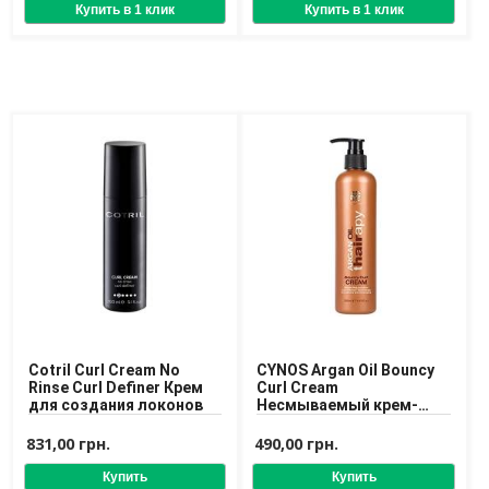
Доставка
Оплата
Возврат товара
Cotril Curl Cream No
CYNOS Argan Oil Bouncy
Rinse Curl Definer Крем
Curl Cream
для создания локонов
Несмываемый крем-
кондиционер для
вьющихся волос
831,00 грн.
490,00 грн.