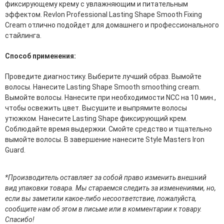
фиксирующему крему с увлажняющим и питательным
эссенции для лица
эффектом. Revlon Professional Lasting Shape Smooth Fixing
Уход для губ
Cream отлично подойдет для домашнего и профессионального
Уход для кожи вокруг глаз
стайлинга.
Флюиды для лица
Способ применения:
Для Тела
Проведите диагностику. Выберите лучший образ. Вымойте
Автозагар для тела
волосы. Нанесите Lasting Shape Smooth smoothing cream.
Антицеллюлитные средства
Вымойте волосы. Нанесите при необходимости NCC на 10 мин.,
Бальзамы и гели для тела
чтобы освежить цвет. Высушите и выпрямите волосы
Гели для душа
утюжком. Нанесите Lasting Shape фиксирующий крем.
Дезодоранты для тела
Соблюдайте время выдержки. Смойте средство и тщательно
Защита от солнца для тела
вымойте волосы. В завершение нанесите Style Masters Iron
Кремы для тела
Guard.
Лосьоны, сыворотки и эликсиры для тела
Масла для тела
Молочко для тела
*Производитель оставляет за собой право изменить внешний
Мыло
вид упаковки товара. Мы стараемся следить за изменениями, но,
Наборы по уходу за телом
если вы заметили какое-либо несоответствие, пожалуйста,
Пены для ванны
сообщите нам об этом в письме или в комментарии к товару.
Скрабы и пилинги для тела
Спасибо!