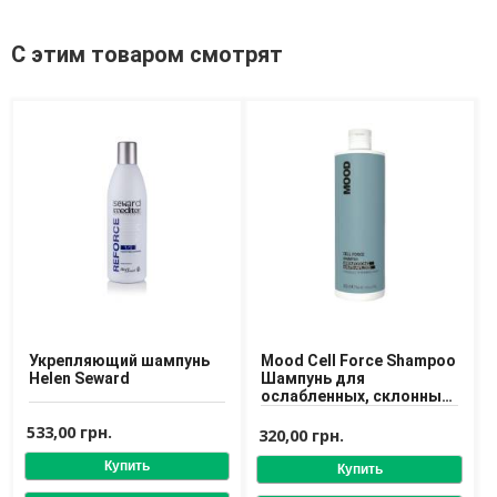
Средства для депиляции
Туалетная вода для тела
С этим товаром смотрят
Уход для ног
Уход для рук
Мужчинам
Для бороды и усов
Наборы косметики для мужчин
Средства для бритья
Уход для лица
Уход для тела
Уход за мужскими волосами
Бренды
Укрепляющий шампунь
Mood Cell Force Shampoo
О Магазине
Helen Seward
Шампунь для
ослабленных, склонных
к выпадению волос
Каталог
533,00 грн.
320,00 грн.
Контакты
Отзывы