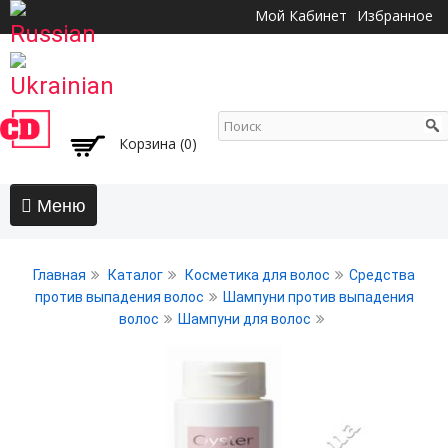
Перейти к
Мой Кабинет
Избранное
основному
содержанию
Корзина (0)
Главная
Главная
Каталог
Косметика для волос
Средства
АКЦИИ
против выпадения волос
Шампуни против выпадения
волос
Шампуни для волос
Волосы
Бальзамы и кондиционеры
Безсульфатный уход
Воски, пасты, глина, помады для волос
Гели для волос