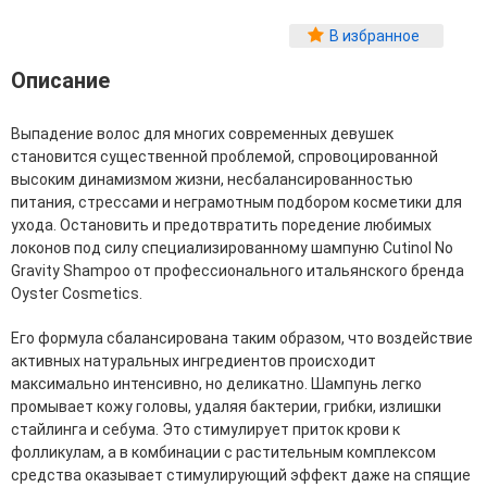
Фитопластика волос
В избранное
Для Лица
Описание
Автозагар для лица
Ампулы для лица
Выпадение волос для многих современных девушек
Бальзамы для лица
становится существенной проблемой, спровоцированной
Гели для лица
высоким динамизмом жизни, несбалансированностью
Защита от солнца для лица
питания, стрессами и неграмотным подбором косметики для
Карбокситерапия
ухода. Остановить и предотвратить поредение любимых
Кремы для лица
локонов под силу специализированному шампуню Cutinol No
Лосьоны, тоники и мисты для лица
Gravity Shampoo от профессионального итальянского бренда
Маски для лица
Oyster Cosmetics.
Масла для лица
Мицеллярная вода
Его формула сбалансирована таким образом, что воздействие
Молочко и сливки для лица
активных натуральных ингредиентов происходит
Наборы для ухода за лицом
максимально интенсивно, но деликатно. Шампунь легко
Пенки и муссы для лица
промывает кожу головы, удаляя бактерии, грибки, излишки
Скрабы, пилинги и гоммажи для лица
стайлинга и себума. Это стимулирует приток крови к
Спреи для лица
фолликулам, а в комбинации с растительным комплексом
Средства для умывания
средства оказывает стимулирующий эффект даже на спящие
Сыворотки, эликсиры, эмульсии, концентраты и