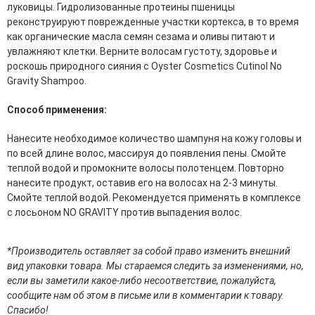
луковицы. Гидролизованные протеины пшеницы
эссенции для лица
реконструируют поврежденные участки кортекса, в то время
Уход для губ
как органические масла семян сезама и оливы питают и
Уход для кожи вокруг глаз
увлажняют клетки. Верните волосам густоту, здоровье и
Флюиды для лица
роскошь природного сияния с Oyster Cosmetics Cutinol No
Gravity Shampoo.
Для Тела
Способ применения:
Автозагар для тела
Антицеллюлитные средства
Нанесите необходимое количество шампуня на кожу головы и
Бальзамы и гели для тела
по всей длине волос, массируя до появления пены. Смойте
Гели для душа
теплой водой и промокните волосы полотенцем. Повторно
Дезодоранты для тела
нанесите продукт, оставив его на волосах на 2-3 минуты.
Защита от солнца для тела
Смойте теплой водой. Рекомендуется применять в комплексе
Кремы для тела
с лосьоном NO GRAVITY против выпадения волос.
Лосьоны, сыворотки и эликсиры для тела
Масла для тела
Молочко для тела
*Производитель оставляет за собой право изменить внешний
Мыло
вид упаковки товара. Мы стараемся следить за изменениями, но,
Наборы по уходу за телом
если вы заметили какое-либо несоответствие, пожалуйста,
Пены для ванны
сообщите нам об этом в письме или в комментарии к товару.
Скрабы и пилинги для тела
Спасибо!