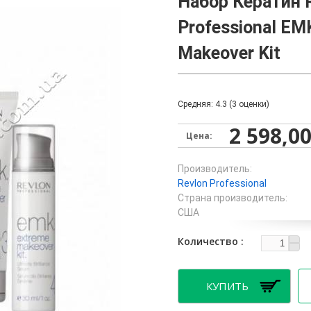
Набор Кератин 
Professional EM
Makeover Kit
Средняя:
4.3
(
3
оценки)
2 598,00
Цена:
Производитель:
Revlon Professional
Страна производитель:
США
Количество