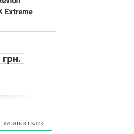
Revlon
K Extreme
 грн.