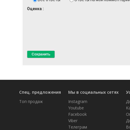
Оценка
Спец. предложения
Мы в социальных сетях
У
Топ продаж
Instagram
Д
Youtube
К
Facebook
О
Viber
Д
Телеграм
В