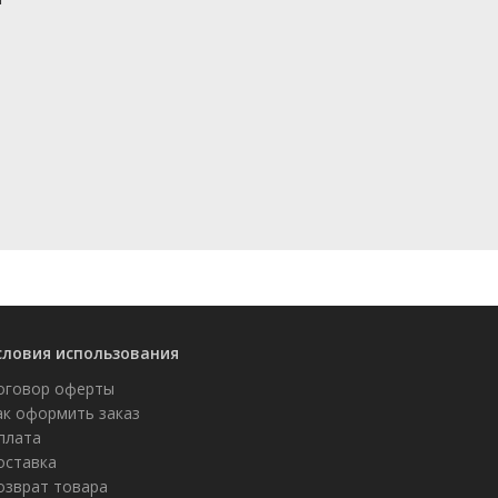
словия использования
оговор оферты
ак оформить заказ
плата
оставка
озврат товара