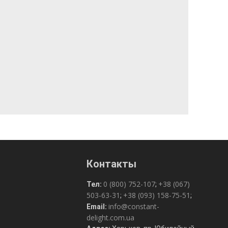
Контакты
0 (800) 752-107
+38 (067)
Тел:
;
503-63-31
+38 (093) 158-75-51
;
;
info@constant-
Email:
delight.com.ua