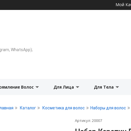
Перейти к
Мой Ка
основному
содержанию
legram, WhatsApp);
рямление Волос
Для Лица
Для Тела
Главная
Каталог
Косметика для волос
Наборы для волос
Артикул:
20007