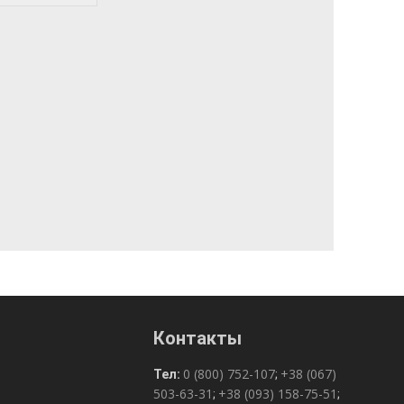
Контакты
0 (800) 752-107
+38 (067)
Тел:
;
503-63-31
+38 (093) 158-75-51
;
;