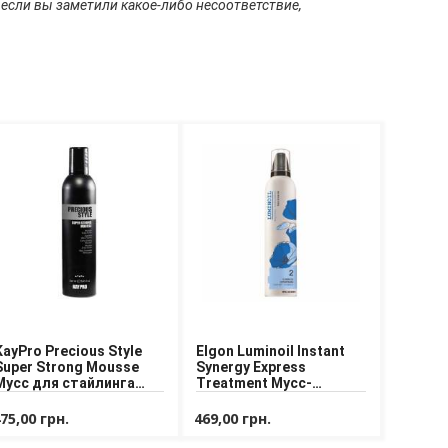
 если вы заметили какое-либо несоответствие,
KayPro Precious Style
Elgon Luminoil Instant
Super Strong Mousse
Synergy Express
Мусс для стайлинга
Treatment Мусс-
экстрасильной
кондиционер для
фиксации
экспресс ухода за
75,00 грн.
469,00 грн.
волосами