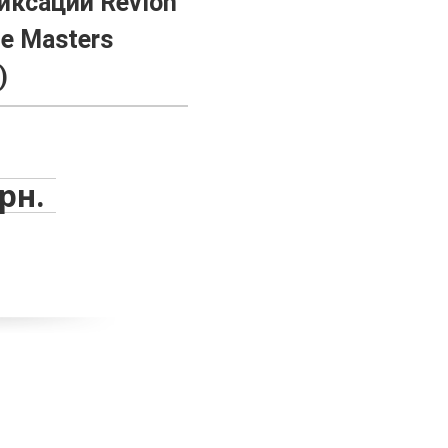
иксации Revlon
le Masters
)
грн.