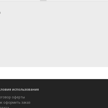
и
словия использования
оговор оферты
ак оформить заказ
плата