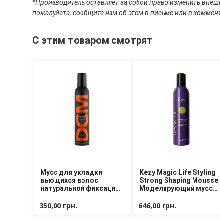
*Производитель оставляет за собой право изменить внешн
пожалуйста, сообщите нам об этом в письме или в коммент
С этим товаром смотрят
Мусс для укладки
Kezy Magic Life Styling
вьющихся волос
Strong Shaping Mousse
натуральной фиксации
Моделирующий мусс
DCM Curly Hair Mousse
для волос сильной
Natural 300 ml
фиксации
350,00 грн.
646,00 грн.