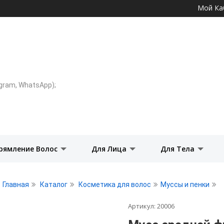
Перейти к
Мой Ка
основному
содержанию
legram, WhatsApp);
рямление Волос
Для Лица
Для Тела
Главная
Каталог
Косметика для волос
Муссы и пенки
Артикул:
20006