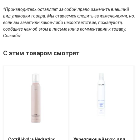
Средства для депиляции
Туалетная вода для тела
*Производитель оставляет за собой право изменить внешний
Уход для ног
вид упаковки товара. Мы стараемся следить за изменениями, но,
Уход для рук
если вы заметили какое-либо несоответствие, пожалуйста,
сообщите нам об этом в письме или в комментарии к товару.
Мужчинам
Спасибо!
Для бороды и усов
С этим товаром смотрят
Наборы косметики для мужчин
Средства для бритья
Уход для лица
Уход для тела
Уход за мужскими волосами
Бренды
О Магазине
Каталог
Контакты
Отзывы
Cotril Hydra Hydrating
Укрепляющий мусс для