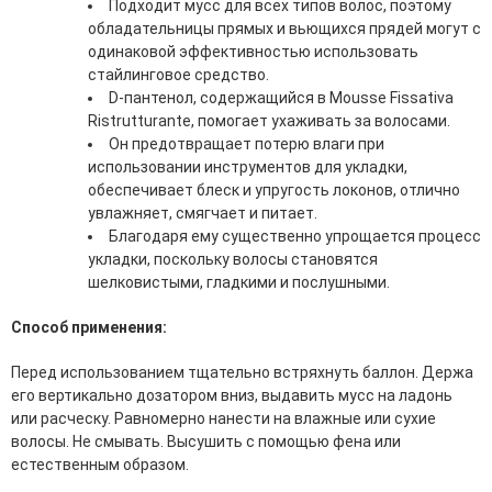
Подходит мусс для всех типов волос, поэтому
эссенции для лица
обладательницы прямых и вьющихся прядей могут с
Уход для губ
одинаковой эффективностью использовать
Уход для кожи вокруг глаз
стайлинговое средство.
Флюиды для лица
D-пантенол, содержащийся в Mousse Fissativa
Ristrutturante, помогает ухаживать за волосами.
Для Тела
Он предотвращает потерю влаги при
использовании инструментов для укладки,
Автозагар для тела
обеспечивает блеск и упругость локонов, отлично
Антицеллюлитные средства
увлажняет, смягчает и питает.
Бальзамы и гели для тела
Благодаря ему существенно упрощается процесс
Гели для душа
укладки, поскольку волосы становятся
Дезодоранты для тела
шелковистыми, гладкими и послушными.
Защита от солнца для тела
Кремы для тела
Способ применения:
Лосьоны, сыворотки и эликсиры для тела
Масла для тела
Перед использованием тщательно встряхнуть баллон. Держа
Молочко для тела
его вертикально дозатором вниз, выдавить мусс на ладонь
Мыло
или расческу. Равномерно нанести на влажные или сухие
Наборы по уходу за телом
волосы. Не смывать. Высушить с помощью фена или
Пены для ванны
естественным образом.
Скрабы и пилинги для тела