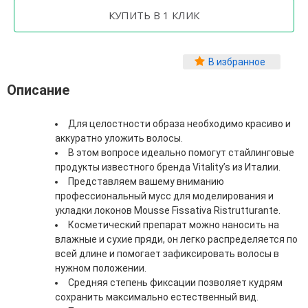
Фитопластика волос
Для Лица
Автозагар для лица
В избранное
Ампулы для лица
Описание
Бальзамы для лица
Гели для лица
Защита от солнца для лица
Для целостности образа необходимо красиво и
Карбокситерапия
аккуратно уложить волосы.
Кремы для лица
В этом вопросе идеально помогут стайлинговые
Лосьоны, тоники и мисты для лица
продукты известного бренда Vitality’s из Италии.
Маски для лица
Представляем вашему вниманию
Масла для лица
профессиональный мусс для моделирования и
Мицеллярная вода
укладки локонов Mousse Fissativa Ristrutturante.
Молочко и сливки для лица
Косметический препарат можно наносить на
Наборы для ухода за лицом
влажные и сухие пряди, он легко распределяется по
Пенки и муссы для лица
всей длине и помогает зафиксировать волосы в
Скрабы, пилинги и гоммажи для лица
нужном положении.
Спреи для лица
Средняя степень фиксации позволяет кудрям
Средства для умывания
сохранить максимально естественный вид.
Сыворотки, эликсиры, эмульсии, концентраты и