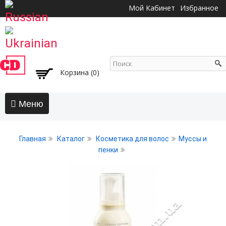
Перейти к
Мой Кабинет
Избранное
основному
содержанию
Корзина (0)
Главная
Главная
Каталог
Косметика для волос
Муссы и
АКЦИИ
пенки
Волосы
Бальзамы и кондиционеры
Безсульфатный уход
Воски, пасты, глина, помады для волос
Гели для волос