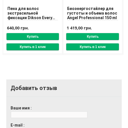
Пена для волос
Биоэнергостайлер для
экстрасильной
густоты и объема волос
фиксации Dikson Every
Angel Professional 150 ml
Green N.1 Eco Modeling
Foam for Hair Extra
640,00 грн.
1 419,00 грн.
Strong
Добавить отзыв
Ваше имя
E-mail