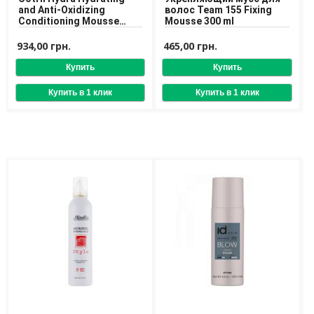
and Anti-Oxidizing
волос Team 155 Fixing
Доставка
Conditioning Mousse
Mousse 300 ml
Увлажняющий мусс для
Оплата
укладки волос
934,00 грн.
465,00 грн.
Возврат товара