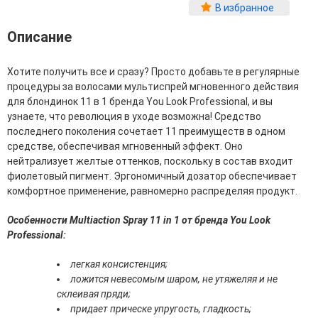
Фитопластика волос
В избранное
Для Лица
Описание
Автозагар для лица
Хотите получить все и сразу? Просто добавьте в регулярные
Ампулы для лица
процедуры за волосами мультиспрей мгновенного действия
Бальзамы для лица
для блондинок 11 в 1 бренда You Look Professional, и вы
Гели для лица
узнаете, что революция в уходе возможна! Средство
Защита от солнца для лица
последнего поколения сочетает 11 преимуществ в одном
Карбокситерапия
средстве, обеспечивая мгновенный эффект. Оно
Кремы для лица
нейтрализует желтые оттенков, поскольку в состав входит
Лосьоны, тоники и мисты для лица
фиолетовый пигмент. Эргономичный дозатор обеспечивает
Маски для лица
комфортное применение, равномерно распределяя продукт.
Масла для лица
Мицеллярная вода
Особенности Multiaction Spray 11 in 1 от бренда You Look
Молочко и сливки для лица
Professional:
Наборы для ухода за лицом
Пенки и муссы для лица
легкая консистенция;
Скрабы, пилинги и гоммажи для лица
ложится невесомым шаром, не утяжеляя и не
Спреи для лица
склеивая пряди;
Средства для умывания
придает прическе упругость, гладкость;
Сыворотки, эликсиры, эмульсии, концентраты и