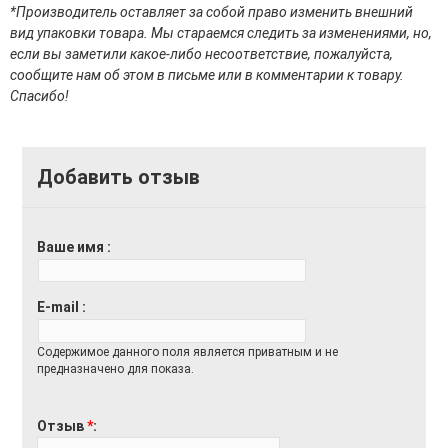
Средства для депиляции
*Производитель оставляет за собой право изменить внешний
Туалетная вода для тела
вид упаковки товара. Мы стараемся следить за изменениями, но,
Уход для ног
если вы заметили какое-либо несоответствие, пожалуйста,
Уход для рук
сообщите нам об этом в письме или в комментарии к товару.
Спасибо!
Мужчинам
Для бороды и усов
Добавить отзыв
Наборы косметики для мужчин
Средства для бритья
Уход для лица
Уход для тела
Ваше имя
Уход за мужскими волосами
Бренды
E-mail
О Магазине
Содержимое данного поля является приватным и не
предназначено для показа.
Каталог
Контакты
Отзыв
*
Отзывы