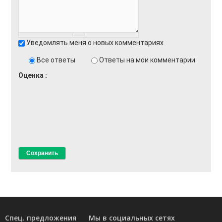
Доставка
Оплата
Уведомлять меня о новых комментариях
Возврат товара
Все ответы
Ответы на мои комментарии
Оценка
Спец. предложения
Мы в социальных сетях