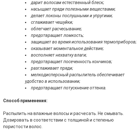
дарит волосам естественный блеск;
эссенции для лица
насыщает пряди полезными веществами;
Уход для губ
делает локоны послушными и упругими;
Уход для кожи вокруг глаз
сглаживает чешуйки;
Флюиды для лица
облегчает расчесывание;
предотвращает ломкость;
Для Тела
защищает во время использования термоприборов;
оказывает моментальное действие;
Автозагар для тела
восполняет нехватку влаги;
Антицеллюлитные средства
предотвращает посеченность кончиков;
Бальзамы и гели для тела
разглаживает пряди;
Гели для душа
мелкодисперсный распылитель обеспечивает
Дезодоранты для тела
удобство в использовании;
Защита от солнца для тела
предотвращает потускнение оттенка.
Кремы для тела
Лосьоны, сыворотки и эликсиры для тела
Способ применения:
Масла для тела
Молочко для тела
Распылить на влажные волосы и расчесать. Не смывать.
Мыло
Дозировать в соответствии с толщиной и степенью
Наборы по уходу за телом
пористости волос.
Пены для ванны
Скрабы и пилинги для тела