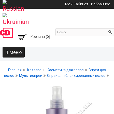
Перейти к
Мой Кабинет
Избранное
основному
содержанию
Корзина (0)
Главная
Главная
Каталог
Косметика для волос
Спреи для
АКЦИИ
волос
Мультиспреи
Спреи для блондированных волос
Волосы
Бальзамы и кондиционеры
Безсульфатный уход
Воски, пасты, глина, помады для волос
Гели для волос