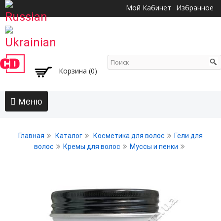
Перейти к
Мой Кабинет
Избранное
основному
содержанию
Корзина (0)
Главная
Главная
Каталог
Косметика для волос
Гели для
АКЦИИ
волос
Кремы для волос
Муссы и пенки
Волосы
Бальзамы и кондиционеры
Безсульфатный уход
Воски, пасты, глина, помады для волос
Гели для волос