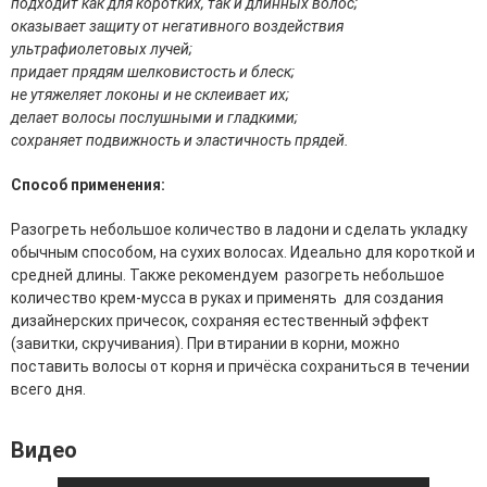
подходит как для коротких, так и длинных волос;
эссенции для лица
оказывает защиту от негативного воздействия
Уход для губ
ультрафиолетовых лучей;
Уход для кожи вокруг глаз
придает прядям шелковистость и блеск;
Флюиды для лица
не утяжеляет локоны и не склеивает их;
делает волосы послушными и гладкими;
Для Тела
сохраняет подвижность и эластичность прядей.
Автозагар для тела
Способ применения:
Антицеллюлитные средства
Бальзамы и гели для тела
Разогреть небольшое количество в ладони и сделать укладку
Гели для душа
обычным способом, на сухих волосах. Идеально для короткой и
Дезодоранты для тела
средней длины. Также рекомендуем разогреть небольшое
Защита от солнца для тела
количество крем-мусса в руках и применять для создания
Кремы для тела
дизайнерских причесок, сохраняя естественный эффект
Лосьоны, сыворотки и эликсиры для тела
(завитки, скручивания). При втирании в корни, можно
Масла для тела
поставить волосы от корня и причёска сохраниться в течении
Молочко для тела
всего дня.
Мыло
Наборы по уходу за телом
Видео
Пены для ванны
Скрабы и пилинги для тела