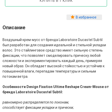
Фитопластика волос
Для Лица
В избранное
Автозагар для лица
Описание
Ампулы для лица
Бальзамы для лица
Гели для лица
Воздушный крем-мусс от бренда Laboratoire Ducastel Subtil
Защита от солнца для лица
был разработан для создания идеальной и стильной укладки
Карбокситерапия
волос. Это стайлинговое средство имеет сильную степень
Кремы для лица
фиксации, что позволяет смоделировать прическу любой
Лосьоны, тоники и мисты для лица
сложности и экспериментировать каждый день, примеряя
Маски для лица
новый образ. Он обладает высокой стойкостью и устойчив к
Масла для лица
повышенной влаги, перепадам температуры и сильным
Мицеллярная вода
потокам ветра.
Молочко и сливки для лица
Наборы для ухода за лицом
Особенности Design Fixation Ultime Reshape Cream-Mouse от
Пенки и муссы для лица
бренда Laboratoire Ducastel Subtil:
Скрабы, пилинги и гоммажи для лица
Спреи для лица
равномерно распределяется по локонам;
Средства для умывания
способствует фиксации укладки и прически;
Сыворотки, эликсиры, эмульсии, концентраты и