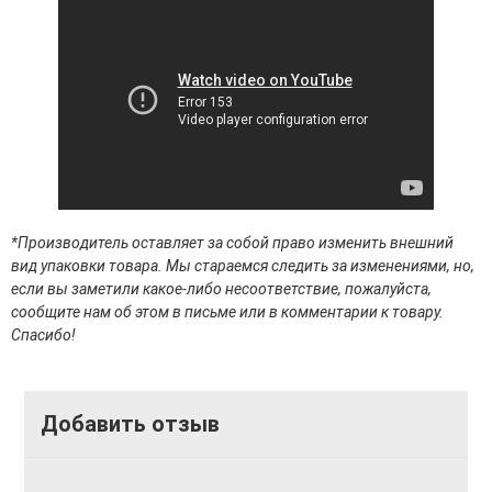
Средства для депиляции
Туалетная вода для тела
Уход для ног
Уход для рук
Мужчинам
Для бороды и усов
Наборы косметики для мужчин
Средства для бритья
Уход для лица
*Производитель оставляет за собой право изменить внешний
Уход для тела
вид упаковки товара. Мы стараемся следить за изменениями, но,
Уход за мужскими волосами
если вы заметили какое-либо несоответствие, пожалуйста,
сообщите нам об этом в письме или в комментарии к товару.
Бренды
Спасибо!
О Магазине
Каталог
Добавить отзыв
Контакты
Отзывы