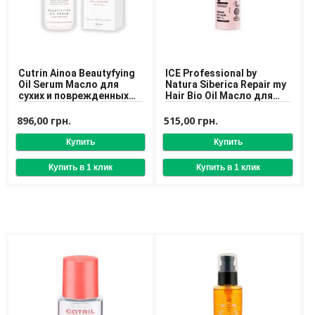
Cutrin Ainoa Beautyfying
ICE Professional by
Oil Serum Масло для
Natura Siberica Repair my
сухих и поврежденных
Hair Bio Oil Масло для
волос
сильно поврежденных
волос
896,00 грн.
515,00 грн.