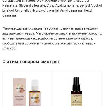
Corylus Avellana Sees Oil, Propylene Glycol, BHT, Ascorbyl
Средства для депиляции
Palmitate, Glyceryl Stearate, Citric Acid, Limonene, Benzyl Alcohol,
Туалетная вода для тела
Linalool, Citronellol, Hydroxycitronellal, Amyl Cinnamal, Hexyl
Уход для ног
Cinnamal
Уход для рук
Мужчинам
*Производитель оставляет за собой право изменить внешний
вид упаковки товара. Мы стараемся следить за изменениями, но,
Для бороды и усов
если вы заметили какое-либо несоответствие, пожалуйста,
Наборы косметики для мужчин
сообщите нам об этом в письме или в комментарии к товару.
Средства для бритья
Спасибо!
Уход для лица
Уход для тела
С этим товаром смотрят
Уход за мужскими волосами
Бренды
О Магазине
Каталог
Контакты
Отзывы