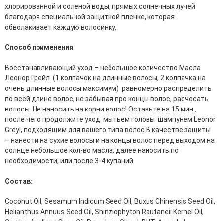
хлорированной и соленой воды, прямых солнечных лучей
эссенции для лица
благодаря специальной защитной пленке, которая
Уход для губ
обволакивает каждую волосинку.
Уход для кожи вокруг глаз
Флюиды для лица
Способ применения:
Для Тела
Восстанавливающий уход – небольшое количество Масла
Леонор Грейл (1 колпачок на длинные волосы, 2 колпачка на
Автозагар для тела
очень длинные волосы максимум) равномерно распределить
Антицеллюлитные средства
по всей длине волос, не забывая про концы волос, расчесать
Бальзамы и гели для тела
волосы. Не наносить на корни волос! Оставьте на 15 мин.,
Гели для душа
после чего продолжите уход мытьем головы шампунем Leonor
Дезодоранты для тела
Greyl, подходящим для вашего типа волос.В качестве защиты
Защита от солнца для тела
– нанести на сухие волосы и на концы волос перед выходом на
Кремы для тела
солнце небольшое кол-во масла, далее наносить по
Лосьоны, сыворотки и эликсиры для тела
необходимости, или после 3-4 купаний.
Масла для тела
Молочко для тела
Состав:
Мыло
Наборы по уходу за телом
Coconut Oil, Sesamum Indicum Seed Oil, Buxus Chinensis Seed Oil,
Пены для ванны
Helianthus Annuus Seed Oil, Shinziophyton Rautaneii Kernel Oil,
Скрабы и пилинги для тела