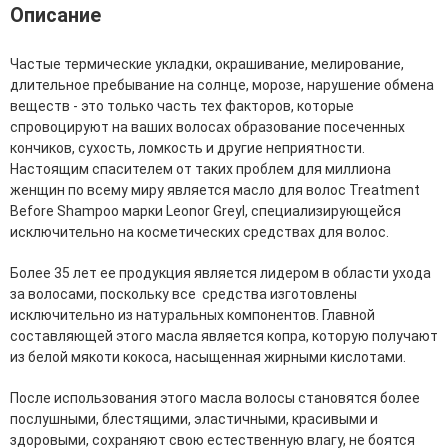
Фитопластика волос
Описание
Для Лица
Частые термические укладки, окрашивание, мелирование,
длительное пребывание на солнце, морозе, нарушение обмена
Автозагар для лица
веществ - это только часть тех факторов, которые
Ампулы для лица
спровоцируют на ваших волосах образование посеченных
Бальзамы для лица
кончиков, сухость, ломкость и другие неприятности.
Гели для лица
Настоящим спасителем от таких проблем для миллиона
Защита от солнца для лица
женщин по всему миру является масло для волос Treatment
Карбокситерапия
Before Shampoo марки Leonor Greyl, специализирующейся
Кремы для лица
исключительно на косметических средствах для волос.
Лосьоны, тоники и мисты для лица
Маски для лица
Более 35 лет ее продукция является лидером в области ухода
Масла для лица
за волосами, поскольку все средства изготовлены
Мицеллярная вода
исключительно из натуральных компонентов. Главной
Молочко и сливки для лица
составляющей этого масла является копра, которую получают
Наборы для ухода за лицом
из белой мякоти кокоса, насыщенная жирными кислотами.
Пенки и муссы для лица
Скрабы, пилинги и гоммажи для лица
После использования этого масла волосы становятся более
Спреи для лица
послушными, блестящими, эластичными, красивыми и
Средства для умывания
здоровыми, сохраняют свою естественную влагу, не боятся
Сыворотки, эликсиры, эмульсии, концентраты и