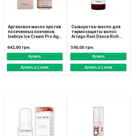
Доставка
Оплата
Возврат товара
Аргановое масло против
Сыворотка-масло для
посеченных кончиков
термозащиты волос
Inebrya Ice Cream Pro Age
Artego Rain Dance Rich
Treatment Argan Oil 100
Serum Oil 75 ml
ml
642,00 грн.
590,00 грн.