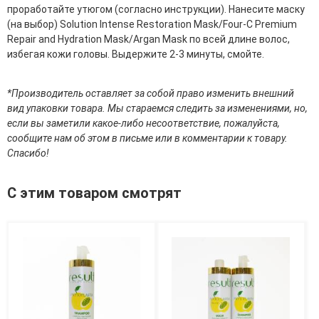
Средства для депиляции
проработайте утюгом (согласно инструкции). Нанесите маску
Туалетная вода для тела
(на выбор) Solution Intense Restoration Mask/Four-C Premium
Уход для ног
Repair and Hydration Mask/Argan Mask по всей длине волос,
Уход для рук
избегая кожи головы. Выдержите 2-3 минуты, смойте.
Мужчинам
*Производитель оставляет за собой право изменить внешний
вид упаковки товара. Мы стараемся следить за изменениями, но,
Для бороды и усов
если вы заметили какое-либо несоответствие, пожалуйста,
Наборы косметики для мужчин
сообщите нам об этом в письме или в комментарии к товару.
Средства для бритья
Спасибо!
Уход для лица
Уход для тела
Уход за мужскими волосами
С этим товаром смотрят
Бренды
О Магазине
Каталог
Контакты
Отзывы