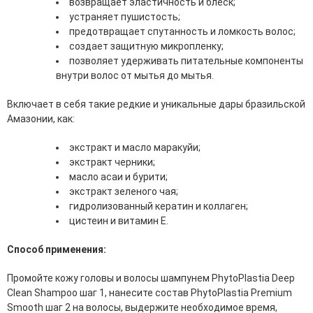
возвращает эластичность и блеск;
эссенции для лица
устраняет пушистость;
Уход для губ
предотвращает спутанность и ломкость волос;
Уход для кожи вокруг глаз
создает защитную микропленку;
Флюиды для лица
позволяет удерживать питательные компоненты
внутри волос от мытья до мытья.
Для Тела
Включает в себя такие редкие и уникальные дары бразильской
Автозагар для тела
Амазонии, как:
Антицеллюлитные средства
Бальзамы и гели для тела
экстракт и масло маракуйи;
Гели для душа
экстракт черники;
Дезодоранты для тела
масло асаи и бурити;
Защита от солнца для тела
экстракт зеленого чая;
Кремы для тела
гидролизованный кератин и коллаген;
Лосьоны, сыворотки и эликсиры для тела
цистеин и витамин Е.
Масла для тела
Молочко для тела
Способ применения:
Мыло
Наборы по уходу за телом
Промойте кожу головы и волосы шампунем PhytoPlastia Deep
Пены для ванны
Clean Shampoo шаг 1, нанесите состав PhytoPlastia Premium
Скрабы и пилинги для тела
Smooth шаг 2 на волосы, выдержите необходимое время,