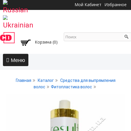
Перейти к
Мой Кабинет
Избранное
основному
содержанию
Корзина (0)
Главная
Главная
Каталог
Средства для выпрямления
АКЦИИ
волос
Фитопластика волос
Волосы
Бальзамы и кондиционеры
Безсульфатный уход
Воски, пасты, глина, помады для волос
Гели для волос