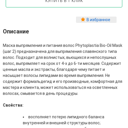
Фитопластика волос
Для Лица
В избранное
Автозагар для лица
Описание
Ампулы для лица
Бальзамы для лица
Гели для лица
Маска выпрямления и питания волос Phytoplastia Bio-Oil Mask
Защита от солнца для лица
(шаг 2) предназначена для выпрямления славянского типа
Карбокситерапия
волос. Подходит для волнистых, вьющихся и непослушных
Кремы для лица
волос, выпрямляет на срок от 4-х до 6-ти месяцев. Содержит
Лосьоны, тоники и мисты для лица
ценные масла и экстракты, благодаря чему питает и
Маски для лица
насыщает волосы липидами во время выпрямления. Не
Масла для лица
содержит формальдегид и его производные, комфортная для
Мицеллярная вода
мастера и клиента, может использоваться на осветленных
Молочко и сливки для лица
волосах, смывается в день процедуры.
Наборы для ухода за лицом
Пенки и муссы для лица
Свойства:
Скрабы, пилинги и гоммажи для лица
Спреи для лица
восполняет потерю липидного баланса
Средства для умывания
внутренней и внешней структуры волос;
Сыворотки, эликсиры, эмульсии, концентраты и