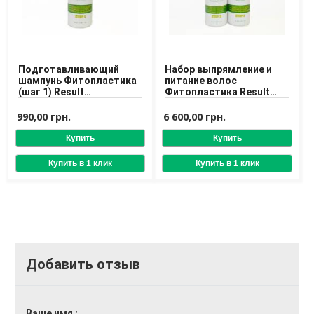
Доставка
Оплата
Возврат товара
Подготавливающий
Набор выпрямление и
шампунь Фитопластика
питание волос
(шаг 1) Result
Фитопластика Result
Professional
Professional Phytoplastia
PHYTOPLASTIA SHAMPOO
Step 1, 2
990,00 грн.
6 600,00 грн.
1 L
Добавить отзыв
Ваше имя