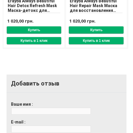
Erayba Always Beautiful
Erayba Always Beautiful
Hair Detox Refresh Mask
Hair Repair Mask Маска
Маска-детокс для
для восстановления
волос
поврежденных волос
1 020,00 грн.
1 020,00 грн.
Добавить отзыв
Ваше имя
E-mail