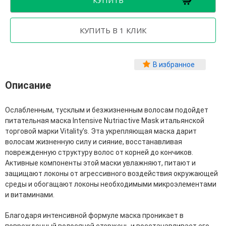
Фитопластика волос
Для Лица
Автозагар для лица
Ампулы для лица
В избранное
Бальзамы для лица
Гели для лица
Описание
Защита от солнца для лица
Карбокситерапия
Кремы для лица
Ослабленным, тусклым и безжизненным волосам подойдет
Лосьоны, тоники и мисты для лица
питательная маска Intensive Nutriactive Mask итальянской
Маски для лица
торговой марки Vitality’s. Эта укрепляющая маска дарит
Масла для лица
волосам жизненную силу и сияние, восстанавливая
Мицеллярная вода
поврежденную структуру волос от корней до кончиков.
Молочко и сливки для лица
Активные компоненты этой маски увлажняют, питают и
Наборы для ухода за лицом
защищают локоны от агрессивного воздействия окружающей
Пенки и муссы для лица
среды и обогащают локоны необходимыми микроэлементами
Скрабы, пилинги и гоммажи для лица
и витаминами.
Спреи для лица
Средства для умывания
Благодаря интенсивной формуле маска проникает в
Сыворотки, эликсиры, эмульсии, концентраты и
поврежденный волосяной стержень и восстанавливает его