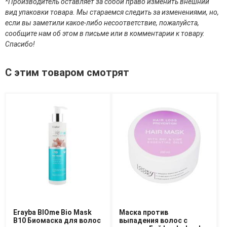
*Производитель оставляет за собой право изменить внешний
Средства для депиляции
вид упаковки товара. Мы стараемся следить за изменениями, но,
Туалетная вода для тела
если вы заметили какое-либо несоответствие, пожалуйста,
Уход для ног
сообщите нам об этом в письме или в комментарии к товару.
Уход для рук
Спасибо!
Мужчинам
С этим товаром смотрят
Для бороды и усов
Наборы косметики для мужчин
Средства для бритья
Уход для лица
Уход для тела
Уход за мужскими волосами
Бренды
О Магазине
Каталог
Контакты
Erayba BIOme Bio Mask
Маска против
B10 Биомаска для волос
выпадения волос с
Отзывы