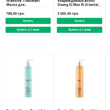
Intensive Treatment
поврежденных волос
Маска для
Daeng Gi Meo Ri Oriental
восстановления волос
Hair Pack For Damaged
Hair 1000 ml
788,00 грн.
3 005,00 грн.