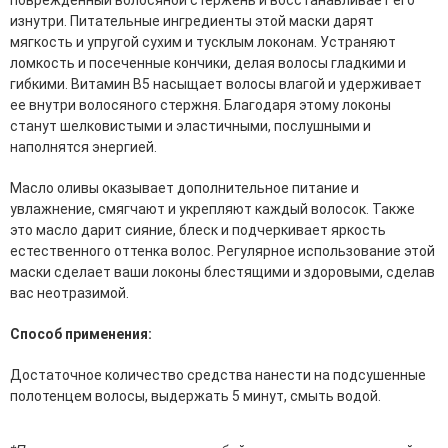
эссенции для лица
изнутри. Питательные ингредиенты этой маски дарят
Уход для губ
мягкость и упругой сухим и тусклым локонам. Устраняют
Уход для кожи вокруг глаз
ломкость и посеченные кончики, делая волосы гладкими и
Флюиды для лица
гибкими. Витамин В5 насыщает волосы влагой и удерживает
ее внутри волосяного стержня. Благодаря этому локоны
Для Тела
станут шелковистыми и эластичными, послушными и
наполнятся энергией.
Автозагар для тела
Антицеллюлитные средства
Масло оливы оказывает дополнительное питание и
Бальзамы и гели для тела
увлажнение, смягчают и укрепляют каждый волосок. Также
Гели для душа
это масло дарит сияние, блеск и подчеркивает яркость
Дезодоранты для тела
естественного оттенка волос. Регулярное использование этой
Защита от солнца для тела
маски сделает ваши локоны блестящими и здоровыми, сделав
Кремы для тела
вас неотразимой.
Лосьоны, сыворотки и эликсиры для тела
Масла для тела
Способ применения:
Молочко для тела
Мыло
Достаточное количество средства нанести на подсушенные
Наборы по уходу за телом
полотенцем волосы, выдержать 5 минут, смыть водой.
Пены для ванны
Скрабы и пилинги для тела