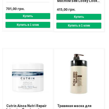
маслом Бей Looky Look
Hair Loss Prevention
Доставка
701,00 грн.
Mask 250 ml
415,00 грн.
Оплата
Возврат товара
Cutrin Ainoa Nutri Repair
Травяная маска для