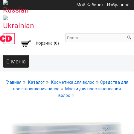
Перейти к
Мой Кабинет
Избранное
основному
содержанию
Корзина (0)
Главная
Главная
Каталог
Косметика для волос
Средства для
АКЦИИ
восстановления волос
Маски для восстановления
волос
Волосы
Бальзамы и кондиционеры
Безсульфатный уход
Воски, пасты, глина, помады для волос
Гели для волос