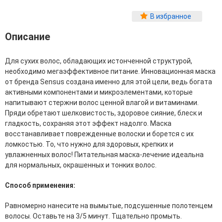
Фитопластика волос
В избранное
Для Лица
Описание
Автозагар для лица
Ампулы для лица
Для сухих волос, обладающих истонченной структурой,
Бальзамы для лица
необходимо мегаэффективное питание. Инновационная маска
Гели для лица
от бренда Sensus создана именно для этой цели, ведь богата
Защита от солнца для лица
активными компонентами и микроэлементами, которые
Карбокситерапия
напитывают стержни волос ценной влагой и витаминами.
Кремы для лица
Пряди обретают шелковистость, здоровое сияние, блеск и
Лосьоны, тоники и мисты для лица
гладкость, сохраняя этот эффект надолго. Маска
Маски для лица
восстанавливает поврежденные волоски и борется с их
Масла для лица
ломкостью. То, что нужно для здоровых, крепких и
Мицеллярная вода
увлажненных волос! Питательная маска-лечение идеальна
Молочко и сливки для лица
для нормальных, окрашенных и тонких волос.
Наборы для ухода за лицом
Пенки и муссы для лица
Способ применения:
Скрабы, пилинги и гоммажи для лица
Спреи для лица
Равномерно нанесите на вымытые, подсушенные полотенцем
Средства для умывания
волосы. Оставьте на 3/5 минут. Тщательно промыть.
Сыворотки, эликсиры, эмульсии, концентраты и