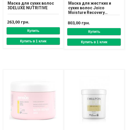
Средства для депиляции
Маска для сухих волос
Маска для жестких и
3DELUXE NUTRITIVE
сухих волос Joico
Туалетная вода для тела
Moisture Recovery
Уход для ног
Treatment Balm
Уход для рук
263,00 грн.
803,00 грн.
Мужчинам
Для бороды и усов
Наборы косметики для мужчин
Средства для бритья
Уход для лица
Уход для тела
Уход за мужскими волосами
Бренды
О Магазине
Каталог
Контакты
Отзывы