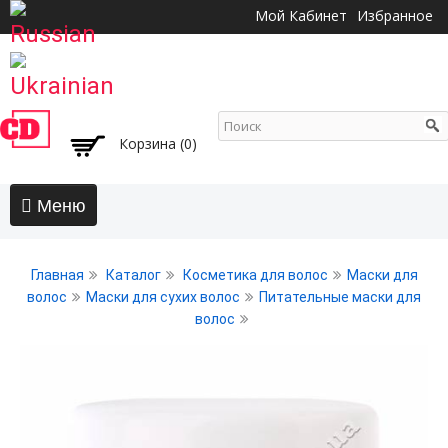
Перейти к
Мой Кабинет
Избранное
основному
содержанию
Корзина (0)
Главная
Главная
Каталог
Косметика для волос
Маски для
АКЦИИ
волос
Маски для сухих волос
Питательные маски для
волос
Волосы
Бальзамы и кондиционеры
Безсульфатный уход
Воски, пасты, глина, помады для волос
Гели для волос