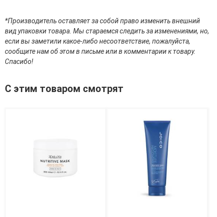
эссенции для лица
Уход для губ
*Производитель оставляет за собой право изменить внешний
Уход для кожи вокруг глаз
вид упаковки товара. Мы стараемся следить за изменениями, но,
Флюиды для лица
если вы заметили какое-либо несоответствие, пожалуйста,
сообщите нам об этом в письме или в комментарии к товару.
Для Тела
Спасибо!
Автозагар для тела
С этим товаром смотрят
Антицеллюлитные средства
Бальзамы и гели для тела
Гели для душа
Дезодоранты для тела
Защита от солнца для тела
Кремы для тела
Лосьоны, сыворотки и эликсиры для тела
Масла для тела
Молочко для тела
Мыло
Наборы по уходу за телом
Пены для ванны
Скрабы и пилинги для тела