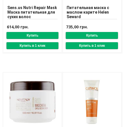
Доставка
Sens.us Nutri Repair Mask
Питательная маска с
Маска питательная для
маслом карите Helen
Оплата
сухих волос
Seward
Возврат товара
614,00 грн.
735,00 грн.