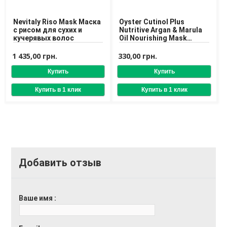
Nevitaly Riso Mask Маска
Oyster Cutinol Plus
с рисом для сухих и
Nutritive Argan & Marula
кучерявых волос
Oil Nourishing Mask
Маска питательная для
волос
1 435,00 грн.
330,00 грн.
Добавить отзыв
Ваше имя