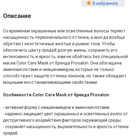
Фитопластика волос
В избранное
Для Лица
Описание
Автозагар для лица
Со временем окрашенные или осветленные волосы теряют
Ампулы для лица
насыщенность первоначального оттенка, а иногда вообще
Бальзамы для лица
обретают неэстетичные желтые и рыжие тона. Чтобы
Гели для лица
обеспечить цвету прядей долгую жизнь, сохранить его
Защита от солнца для лица
интенсивность и яркость, вам не обойтись без специальной
Карбокситерапия
маски Color Care Mask от бренда Prosalon. Она обогащена
Кремы для лица
аминокислотами и ниацинамидом, которые не только
Лосьоны, тоники и мисты для лица
способствуют защите оттенка локонов, но также обладают
Маски для лица
мощными восстанавливающими свойствами.
Масла для лица
Мицеллярная вода
Особенности Color Care Mask от бренда Prosalon:
Молочко и сливки для лица
Наборы для ухода за лицом
- активная форму с ниацинамидом и аминокислотами;
Пенки и муссы для лица
- надежно защищает цвет окрашенных и осветленных волос от
Скрабы, пилинги и гоммажи для лица
деструктивного воздействия факторов окружающей среды;
Спреи для лица
- сохраняет насыщенность, выразительность и яркость оттенка
Средства для умывания
прядей;
Сыворотки, эликсиры, эмульсии, концентраты и