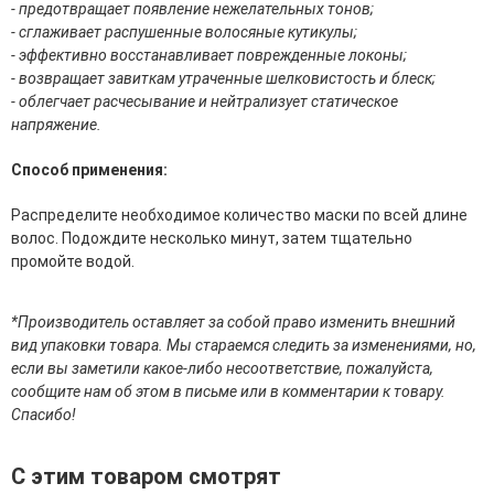
- предотвращает появление нежелательных тонов;
эссенции для лица
- сглаживает распушенные волосяные кутикулы;
Уход для губ
- эффективно восстанавливает поврежденные локоны;
Уход для кожи вокруг глаз
- возвращает завиткам утраченные шелковистость и блеск;
Флюиды для лица
- облегчает расчесывание и нейтрализует статическое
напряжение.
Для Тела
Способ применения:
Автозагар для тела
Антицеллюлитные средства
Распределите необходимое количество маски по всей длине
Бальзамы и гели для тела
волос. Подождите несколько минут, затем тщательно
Гели для душа
промойте водой.
Дезодоранты для тела
Защита от солнца для тела
Кремы для тела
*Производитель оставляет за собой право изменить внешний
Лосьоны, сыворотки и эликсиры для тела
вид упаковки товара. Мы стараемся следить за изменениями, но,
Масла для тела
если вы заметили какое-либо несоответствие, пожалуйста,
Молочко для тела
сообщите нам об этом в письме или в комментарии к товару.
Мыло
Спасибо!
Наборы по уходу за телом
Пены для ванны
С этим товаром смотрят
Скрабы и пилинги для тела