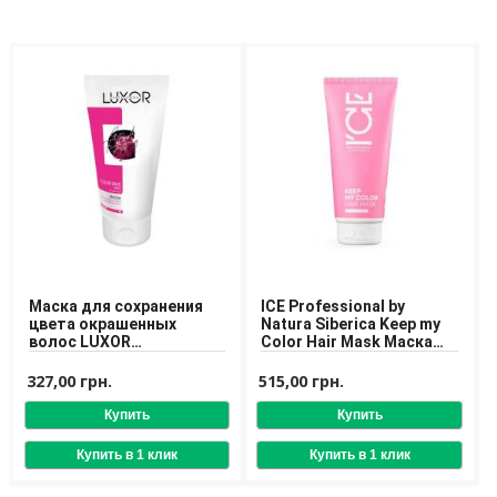
Доставка
Оплата
Возврат товара
Маска для сохранения
ICE Professional by
цвета окрашенных
Natura Siberica Keep my
волос LUXOR
Color Hair Mask Маска
Professional Color Save
для окрашенных и
Mask 200 ml
тонированных волос
327,00 грн.
515,00 грн.