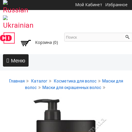
Перейти к
Мой Кабинет
Избранное
основному
содержанию
Корзина (0)
Главная
Главная
Каталог
Косметика для волос
Маски для
АКЦИИ
волос
Маски для окрашенных волос
Волосы
Бальзамы и кондиционеры
Безсульфатный уход
Воски, пасты, глина, помады для волос
Гели для волос