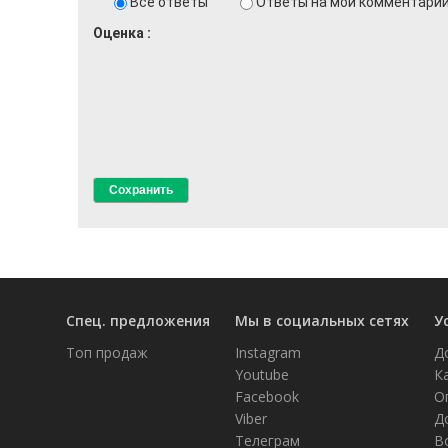
Все ответы
Ответы на мои комментари
Оценка
Спец. предложения
Мы в социальных сетях
У
Топ продаж
Instagram
Д
Youtube
К
Facebook
О
Viber
Д
Телеграм
В