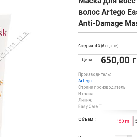
Маска для восс
волос Artego Ea
Anti-Damage Ma
Средняя:
4.3
(
6
оценки)
650,00 
Цена:
Производитель:
Artego
Страна производитель:
Италия
Линия:
Easy Care T
Объем
150 ml