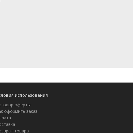
и
словия использования
оговор оферты
ак оформить заказ
плата
оставка
озврат товара