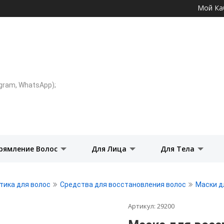
Перейти к
Мой Ка
основному
содержанию
legram, WhatsApp);
рямление Волос
Для Лица
Для Тела
тика для волос
Средства для восстановления волос
Маски д
Артикул:
29200