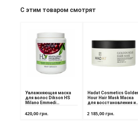
С этим товаром смотрят
Увлажняющая маска
Hadat Cosmetics Golde
для волос Dikson HS
Hour Hair Mask Маска
Milano Emmedi
для восстановления и
Revitalising Hydrating
блеска волос
Mask for Damaged Hair
420,00 грн.
2 185,00 грн.