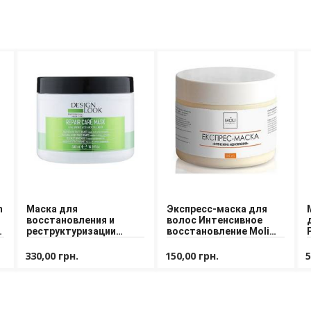
n
Маска для
Экспресс-маска для
восстановления и
волос Интенсивное
реструктуризации
восстановление Moli
волос Design Look
Cosmetics Mask 500 ml
Repair Care Mask
330,00 грн.
150,00 грн.
5