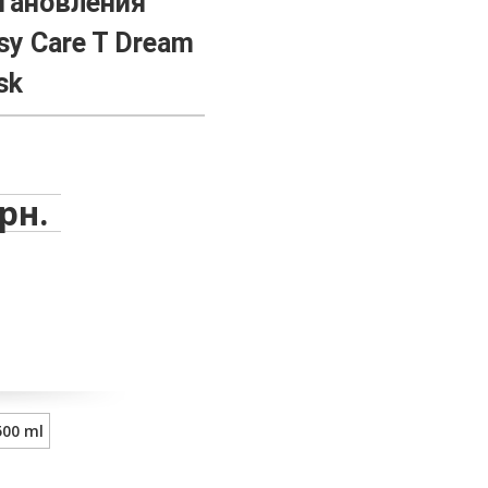
тановления
sy Care T Dream
sk
грн.
500 ml