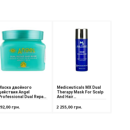
Маска двойного
Mediceuticals MX Dual
действия Angel
Therapy Mask For Scalp
Professional Dual Repair
And Hair
Mask
Антивозрастная маска
для волос
92,00 грн.
2 255,00 грн.