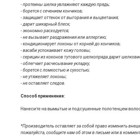
- протеины шелка увлажняют каждую прядь;
- борется с сечением кончиков;
- защищает оттенок от выгорания и выцветания;
- дарит шикарный блеск;
- экономно расходуется;
- не вызывает раздражения или аллергию;
- кондиционирует локоны от корней до кончиков;
- васаби успокаивает кожу головы;
- серицин из коконов тутового шелкопряда дарит шелковис
- облегчает расчесывание укладку;
- борется с ломкостью и сухостью;
- не утяжеляет локоны;
- не оставляет следов.
Способ применения:
Нанесите на вымытые и подсушенные полотенцем волосы
*Производитель оставляет за собой право изменить внешн
пожалуйста, сообщите нам об этом в письме или в коммент