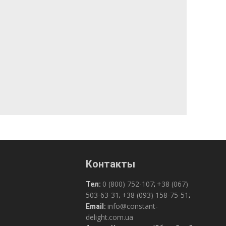
Контакты
0 (800) 752-107
+38 (067)
Тел:
;
503-63-31
+38 (093) 158-75-51
;
;
info@constant-
Email:
delight.com.ua