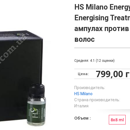
HS Milano Energ
Energising Trea
ампулах проти
волос
Средняя:
4.1
(
12
оценки)
799,00 
Цена:
Производитель:
HS Milano
Страна производитель:
Италия
Объем
8x8 ml