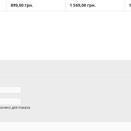
ml
899,00 грн.
1 569,00 грн.
1
ачено для показа.