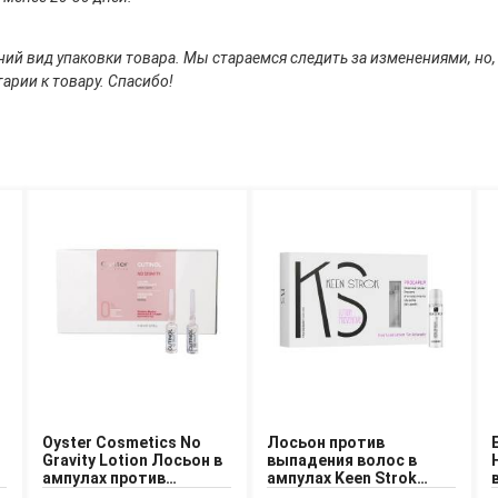
ий вид упаковки товара. Мы стараемся следить за изменениями, но,
арии к товару. Спасибо!
Oyster Cosmetics No
Лосьон против
Gravity Lotion Лосьон в
выпадения волос в
ампулах против
ампулах Keen Strok
выпадения волос
Preventive Lotion 12x12