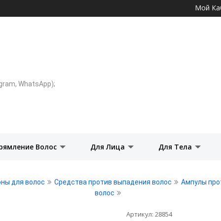
Перейти к
Мой Ка
основному
содержанию
legram, WhatsApp);
рямление Волос
Для Лица
Для Тела
ны для волос
Средства против выпадения волос
Ампулы про
волос
Артикул:
28854