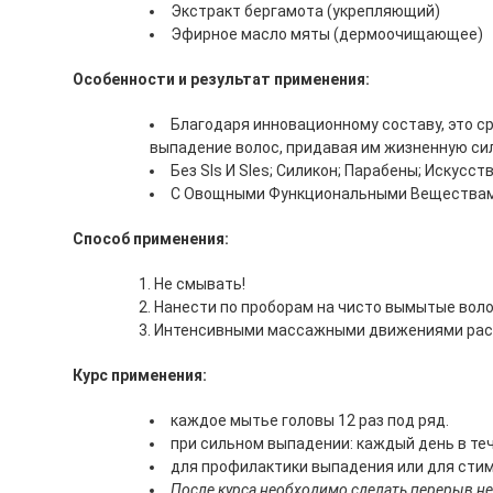
Экстракт бергамота (укрепляющий)
Эфирное масло мяты (дермоочищающее)
Особенности и результат применения:
Благодаря инновационному составу, это с
выпадение волос, придавая им жизненную сил
Без Sls И Sles; Силикон; Парабены; Искусс
С Овощными Функциональными Веществам
Способ применения:
Не смывать!
Нанести по проборам на чисто вымытые вол
Интенсивными массажными движениями расп
Курс применения:
каждое мытье головы 12 раз под ряд.
при сильном выпадении: каждый день в те
для профилактики выпадения или для стиму
После курса необходимо сделать перерыв не