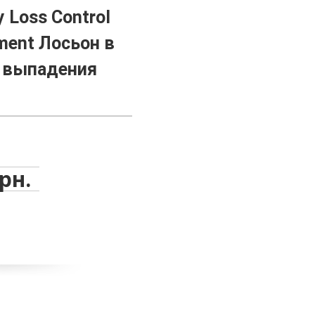
y Loss Control
tment Лосьон в
в выпадения
грн.