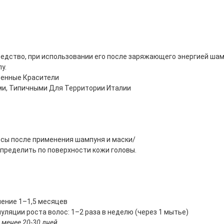
редство, при использовании его после заряжающего энергией ша
у.
твенные Красители
и, Типичными Для Территории Италии
осы после применения шампуня и маски/
ределить по поверхности кожи головы.
чение 1–1,5 месяцев
ляции роста волос: 1–2 раза в неделю (через 1 мытье)
 менее 20-30 дней.