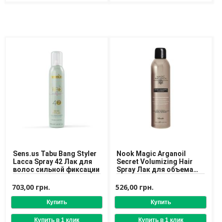
Средства для депиляции
Туалетная вода для тела
Уход для ног
Уход для рук
Мужчинам
Для бороды и усов
Наборы косметики для мужчин
Средства для бритья
Уход для лица
Уход для тела
Уход за мужскими волосами
Бренды
Sens.us Tabu Bang Styler
Nook Magic Arganoil
Lacca Spray 42 Лак для
Secret Volumizing Hair
О Магазине
волос сильной фиксации
Spray Лак для объема
волос
703,00 грн.
526,00 грн.
Каталог
Контакты
Отзывы