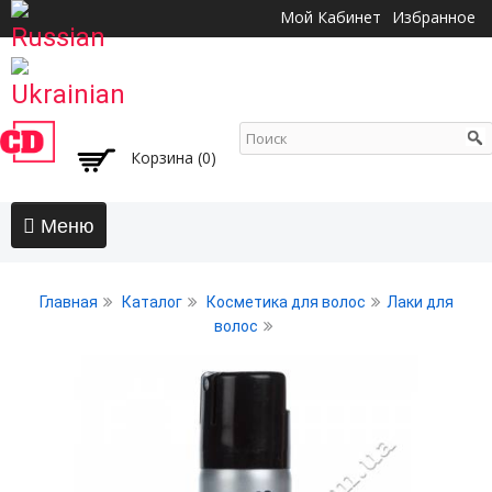
Перейти к
Мой Кабинет
Избранное
основному
содержанию
Корзина (0)
Главная
Главная
Каталог
Косметика для волос
Лаки для
АКЦИИ
волос
Волосы
Бальзамы и кондиционеры
Безсульфатный уход
Воски, пасты, глина, помады для волос
Гели для волос