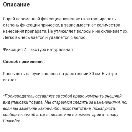
Фитопластика волос
Описание
Для Лица
Спрей переменной фиксации позволяет контролировать
степень фиксации прически, в зависимости от количества
Автозагар для лица
нанесения препарата. Не утяжеляет волосы и не склеивает их.
Ампулы для лица
Легко вычесывается и удаляется с волос.
Бальзамы для лица
Гели для лица
Фиксация 2. Текстура натуральная.
Защита от солнца для лица
Карбокситерапия
Способ применения:
Кремы для лица
Лосьоны, тоники и мисты для лица
Распылять на сухие волосы на расстоянии 30 см. Быстро
Маски для лица
сохнет.
Масла для лица
Мицеллярная вода
Молочко и сливки для лица
*Производитель оставляет за собой право изменить внешний
Наборы для ухода за лицом
вид упаковки товара. Мы стараемся следить за изменениями, но,
Пенки и муссы для лица
если вы заметили какое-либо несоответствие, пожалуйста,
Скрабы, пилинги и гоммажи для лица
сообщите нам об этом в письме или в комментарии к товару.
Спреи для лица
Спасибо!
Средства для умывания
Сыворотки, эликсиры, эмульсии, концентраты и