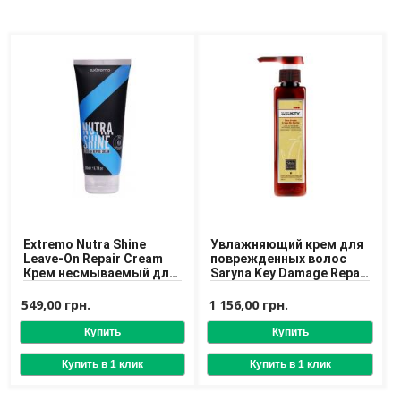
Доставка
Оплата
Возврат товара
Extremo Nutra Shine
Увлажняющий крем для
Leave-On Repair Cream
поврежденных волос
Крем несмываемый для
Saryna Key Damage Repair
восстановления волос
Keratin Treatment Pure
African Shea Cream 300
549,00 грн.
1 156,00 грн.
ml