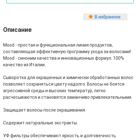
Фитопластика волос
Для Лица
В избранное
Автозагар для лица
Описание
Ампулы для лица
Бальзамы для лица
Mood - простая и функциональная линия продуктов,
Гели для лица
составляющая эффективную программу ухода за волосами!
Защита от солнца для лица
Mood - синоним качества и инновационных формул. 100%
Карбокситерапия
качество из Италии.
Кремы для лица
Лосьоны, тоники и мисты для лица
Cыворотка для окрашенных и химически обработанных волос
Маски для лица
позволяет сохраняться цвету надолго. Волосы не боятся
Масла для лица
агрессивной среды и высоких температур, легко
Мицеллярная вода
расчесываются и становятся заманчиво привлекательными.
Молочко и сливки для лица
Наборы для ухода за лицом
Защищает волосы после окрашивания.
Пенки и муссы для лица
Скрабы, пилинги и гоммажи для лица
Содержит натуральные экстракты.
Спреи для лица
Средства для умывания
УФ фильтры обеспечивают яркость и долговечность
Сыворотки, эликсиры, эмульсии, концентраты и