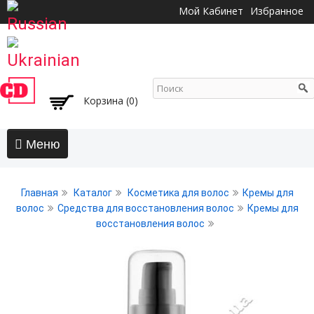
Перейти к
Мой Кабинет
Избранное
основному
содержанию
Корзина (0)
Главная
Главная
Каталог
Косметика для волос
Кремы для
АКЦИИ
волос
Средства для восстановления волос
Кремы для
восстановления волос
Волосы
Бальзамы и кондиционеры
Безсульфатный уход
Воски, пасты, глина, помады для волос
Гели для волос