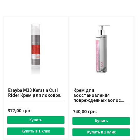
Erayba M33 Keratin Curl
Крем для
Rider Крем для локонов
восстановления
поврежденных волос
Somnis & Hair Total
377,00 грн.
Repair 3 Restoring Cream
740,00 грн.
180 ml