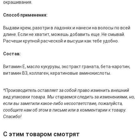
окрашивания.
эссенции для лица
Уход для губ
Способ применения:
Уход для кожи вокруг глаз
Флюиды для лица
Выдави крем, разотри в ладонях и нанеси на волосы по всей
длине. Если не хватит, можешь добавить еще. Не смывай.
Для Тела
Расчеши крупной расческой и высуши как тебе удобно.
Автозагар для тела
Состав:
Антицеллюлитные средства
Бальзамы и гели для тела
Витамин Е, масло кукурузы, экстракт граната, бета-каротин,
Гели для душа
витамин В3, коллаген, кератиновые аминокислоты.
Дезодоранты для тела
Защита от солнца для тела
Кремы для тела
*Производитель оставляет за собой право изменить внешний
Лосьоны, сыворотки и эликсиры для тела
вид упаковки товара. Мы стараемся следить за изменениями, но,
Масла для тела
если вы заметили какое-либо несоответствие, пожалуйста,
Молочко для тела
сообщите нам об этом в письме или в комментарии к товару.
Мыло
Спасибо!
Наборы по уходу за телом
Пены для ванны
С этим товаром смотрят
Скрабы и пилинги для тела