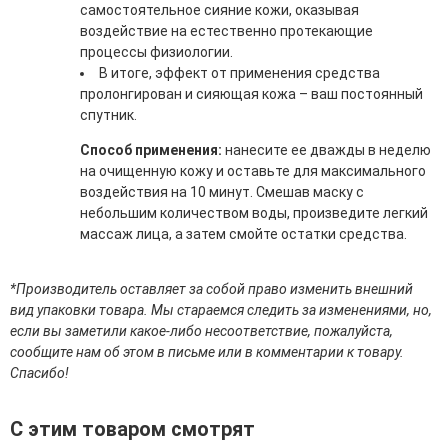
самостоятельное сияние кожи, оказывая
эссенции для лица
воздействие на естественно протекающие
Уход для губ
процессы физиологии.
Уход для кожи вокруг глаз
В итоге, эффект от применения средства
Флюиды для лица
пролонгирован и сияющая кожа – ваш постоянный
спутник.
Для Тела
Способ применения:
нанесите ее дважды в неделю
Автозагар для тела
на очищенную кожу и оставьте для максимального
Антицеллюлитные средства
воздействия на 10 минут. Смешав маску с
Бальзамы и гели для тела
небольшим количеством воды, произведите легкий
Гели для душа
массаж лица, а затем смойте остатки средства.
Дезодоранты для тела
Защита от солнца для тела
Кремы для тела
*Производитель оставляет за собой право изменить внешний
Лосьоны, сыворотки и эликсиры для тела
вид упаковки товара. Мы стараемся следить за изменениями, но,
Масла для тела
если вы заметили какое-либо несоответствие, пожалуйста,
Молочко для тела
сообщите нам об этом в письме или в комментарии к товару.
Мыло
Спасибо!
Наборы по уходу за телом
Пены для ванны
С этим товаром смотрят
Скрабы и пилинги для тела