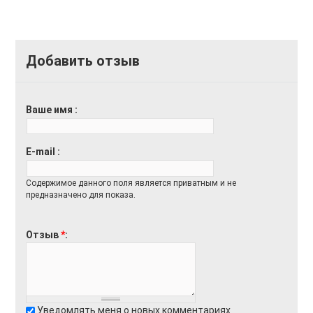
Доставка
Оплата
Добавить отзыв
Возврат товара
Ваше имя
E-mail
Содержимое данного поля является приватным и не
предназначено для показа.
Отзыв
*
Уведомлять меня о новых комментариях