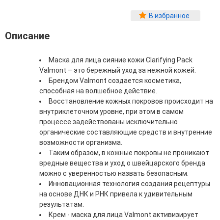
Фитопластика волос
В избранное
Для Лица
Описание
Автозагар для лица
Ампулы для лица
Маска для лица сияние кожи Clarifying Pack
Бальзамы для лица
Valmont – это бережный уход за нежной кожей.
Гели для лица
​Брендом Valmont создается косметика,
Защита от солнца для лица
способная на волшебное действие.
Карбокситерапия
Восстановление кожных покровов происходит на
Кремы для лица
внутриклеточном уровне, при этом в самом
Лосьоны, тоники и мисты для лица
процессе задействованы исключительно
Маски для лица
органические составляющие средств и внутренние
Масла для лица
возможности организма.
Мицеллярная вода
Таким образом, в кожные покровы не проникают
Молочко и сливки для лица
вредные вещества и уход о швейцарского бренда
Наборы для ухода за лицом
можно с уверенностью назвать безопасным.
Пенки и муссы для лица
Инновационная технология создания рецептуры
Скрабы, пилинги и гоммажи для лица
на основе ДНК и РНК привела к удивительным
Спреи для лица
результатам.
Средства для умывания
Крем - маска для лица Valmont активизирует
Сыворотки, эликсиры, эмульсии, концентраты и