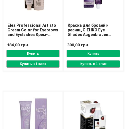
Доставка
Оплата
Возврат товара
Elea Professional Artisto
Краска для бровей и
Cream Color for Eyebrows
ресниц C:EHKO Eye
and Eyelashes Крем-
Shades Augenbrauen
краска для бровей и
Wimpernfarbe 60 ml
ресниц
184,00 грн.
300,00 грн.