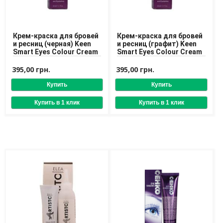
Средства для депиляции
Туалетная вода для тела
Уход для ног
Уход для рук
Крем-краска для бровей
Крем-краска для бровей
и ресниц (черная) Keen
и ресниц (графит) Keen
Smart Eyes Colour Cream
Smart Eyes Colour Cream
Мужчинам
395,00 грн.
395,00 грн.
Для бороды и усов
Наборы косметики для мужчин
Средства для бритья
Уход для лица
Уход для тела
Уход за мужскими волосами
Бренды
О Магазине
Каталог
Контакты
Отзывы