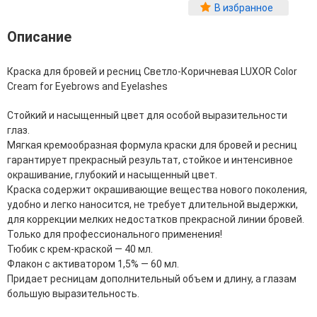
Фитопластика волос
В избранное
Для Лица
Описание
Автозагар для лица
Краска для бровей и ресниц Светло-Коричневая LUXOR Color
Ампулы для лица
Cream for Eyebrows and Eyelashes
Бальзамы для лица
Гели для лица
Стойкий и насыщенный цвет для особой выразительности
Защита от солнца для лица
глаз.
Карбокситерапия
Мягкая кремообразная формула краски для бровей и ресниц
Кремы для лица
гарантирует прекрасный результат, стойкое и интенсивное
Лосьоны, тоники и мисты для лица
окрашивание, глубокий и насыщенный цвет.
Маски для лица
Краска содержит окрашивающие вещества нового поколения,
Масла для лица
удобно и легко наносится, не требует длительной выдержки,
Мицеллярная вода
для коррекции мелких недостатков прекрасной линии бровей.
Молочко и сливки для лица
Только для профессионального применения!
Наборы для ухода за лицом
Тюбик с крем-краской — 40 мл.
Пенки и муссы для лица
Флакон с активатором 1,5% — 60 мл.
Скрабы, пилинги и гоммажи для лица
Придает ресницам дополнительный объем и длину, а глазам
Спреи для лица
большую выразительность.
Средства для умывания
Сыворотки, эликсиры, эмульсии, концентраты и