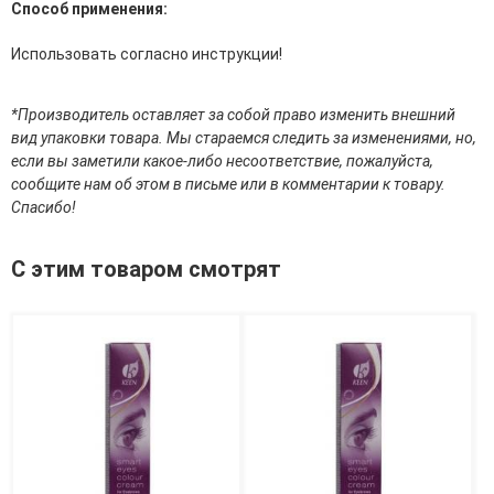
Способ применения:
эссенции для лица
Уход для губ
Использовать согласно инструкции!
Уход для кожи вокруг глаз
Флюиды для лица
*Производитель оставляет за собой право изменить внешний
Для Тела
вид упаковки товара. Мы стараемся следить за изменениями, но,
если вы заметили какое-либо несоответствие, пожалуйста,
Автозагар для тела
сообщите нам об этом в письме или в комментарии к товару.
Антицеллюлитные средства
Спасибо!
Бальзамы и гели для тела
Гели для душа
С этим товаром смотрят
Дезодоранты для тела
Защита от солнца для тела
Кремы для тела
Лосьоны, сыворотки и эликсиры для тела
Масла для тела
Молочко для тела
Мыло
Наборы по уходу за телом
Пены для ванны
Скрабы и пилинги для тела