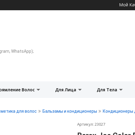
Перейти к
Мой Ка
основному
содержанию
legram, WhatsApp);
рямление Волос
Для Лица
Для Тела
сметика для волос
Бальзамы и кондиционеры
Кондиционеры 
Артикул:
23027