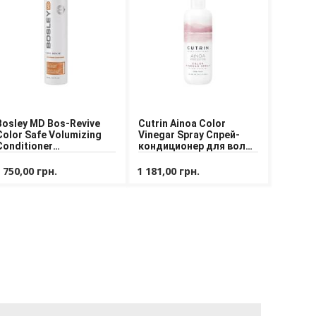
Bosley MD Bos-Revive
Cutrin Ainoa Color
Color Safe Volumizing
Vinegar Spray Спрей-
Conditioner
кондиционер для волос
Кондиционер для
Защита Цвета
объема
 750,00 грн.
1 181,00 грн.