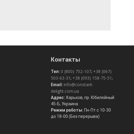
Контакты
0 (800) 752-107
+38 (067)
Тел:
;
503-63-31
+38 (093) 158-75-51
;
;
info@constant-
Email:
delight.com.ua
Адрес:
Харьков, пр. Юбилейный
45-Б, Украина
Режим работы
: Пн-Пт с 10-30
до 18-00 (Без перерыва)