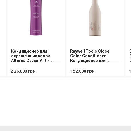
Кондиционер для
Raywell Tools Close
окрашенных волос
Color Conditioner
Alterna Caviar Anti-
Кондиционер для
Aging Infinite Color Hold
окрашенных волос
Conditioner
2 263,00 грн.
1 527,00 грн.
1