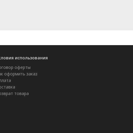
словия использования
оговор оферты
ак оформить заказ
плата
оставка
озврат товара