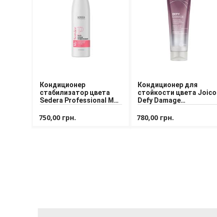
Кондиционер
Кондиционер для
стабилизатор цвета
стойкости цвета Joico
Sedera Professional My
Defy Damage
Service Post Color
Conditioner
Conditioner
750,00 грн.
780,00 грн.