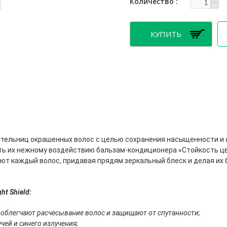
Количество
адательниц окрашенных волос с целью сохранения насыщенности и 
ить их нежному воздействию бальзам-кондиционера «Стойкость ц
т каждый волос, придавая прядям зеркальный блеск и делая их
ht Shield:
блегчают расчесывание волос и защищают от спутанности;
ей и синего излучения;